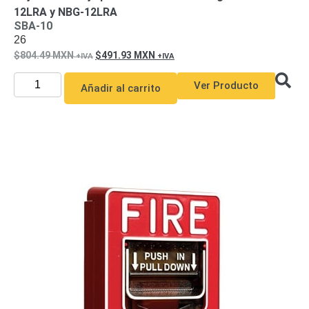
Mobiliario
12LRA y NBG-12LRA
Accesorios
Mobiliario
SBA-10
de
26
Apoyo
Pantallas
804.49
MXN
491.93
MXN
/
Monitores
Videowall
Ver Producto
Añadir al carrito
Seguridad
Protección
Contra
Descargas
Corriente
Alterna
Corriente
Directa
Servidores
/
Almacenamiento
Accesorios
Discos
Duros
Mecánicos
(HDD)
Memorias