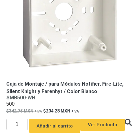
-
Pinhole
PTZ
Videograbadoras
Analógicas
- TurboHD
TVI / AHD
/ CVI
Drones,
Robots e
Industrial
Cámaras
Industriales
Energía
Caja de Montaje / para Módulos Notifier, Fire-Lite,
Adaptadores
Silent Knight y Farenhyt / Color Blanco
de
SMB500-WH
Pared
Baterías
Fuentes
500
de
342.75
MXN
204.28
MXN
Alimentación
Fuentes
Ver Producto
de
Añadir al carrito
Alimentación
con