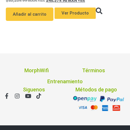
85,209.99
MXN
46,579.98
MXN
Ver Producto
Añadir al carrito
MorphWifi
Términos
Entrenamiento
Siguenos
Métodos de pago