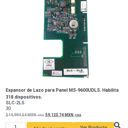
Accesorios
Body
Cams
(Portátiles)
Cámaras
Móviles
Dash
Cams
Videoporteros
e
Interfonos
Accesorios
Intercomunicadores
Videoporteros
Analógicos
Videoporteros
IP
Expansor de Lazo para Panel MS-9600UDLS. Habilita
318 dispositivos.
SLC-2LS
30
14,994.54
MXN
9,120.74
MXN
Ver Producto