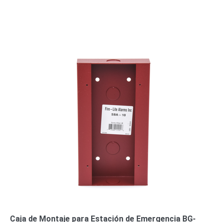
Respaldo
Inyectores
PoE
PDU
Plantas
de
Energía
PoE
de Largo
Alcance
UPS
- No Break
Kits-
Sistemas
Completos
IP
Megapixel
TurboHD
de 4
Canales
TurboHD
de 8
Canales
Monitores
Pantallas
y
Caja de Montaje para Estación de Emergencia BG-