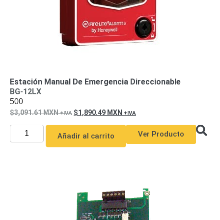
SD /
Memorias
Micro
SD
Servidores
de
Aplicación
Unidades
de Estado
Estación Manual De Emergencia Direccionable
Sólido
BG-12LX
(SSD)
500
Software
3,091.61
MXN
1,890.49
MXN
VMS y
Analíticas
Ver Producto
Añadir al carrito
EPCOM
Cloud
HIKVISION
Videograbadoras
Móviles,
Dash
Cams y
Body
Cams