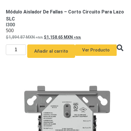
Módulo Aislador De Fallas – Corto Circuito Para Lazo
SLC
I300
500
1,894.87
MXN
1,158.65
MXN
Ver Producto
Añadir al carrito