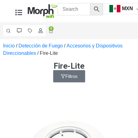
MXN
0
Inicio
/
Detección de Fuego
/
Accesorios y Dispositivos
Videovigilancia
Direccionables
/ Fire-Lite
Accesorios
Generales
Fire-Lite
Accesorios
Ethernet y
Filtros
Fibra
Accesorios
para
Computadora
y
Smartphones
Cajas
de
Interconexión
Controladores
PTZ
Gabinetes