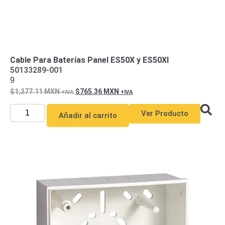
Motorizado
NVRs
Network
Video
Recorders
Profesionales
Cable Para Baterías Panel ES50X y ES50XI
-
50133289-001
Caja
PTZ
Térmicas
WiFi
9
/ 4G /
1,277.11
MXN
765.36
MXN
Inalámbricas
Cámaras
Ver Producto
Añadir al carrito
y DVRs
HD
TurboHD
/ AHD /
HD-TVI
Ambientes
Salinos
Antiexplosión
Bala
Domo
/ Eyeball /
Turret
Especiales
Lente
Motorizado
Ocultas