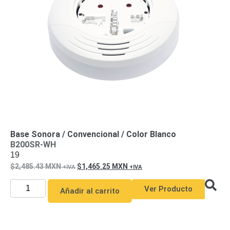
de Acero
para DVR
y
NVR
Gabinetes
para
Cámaras
Iluminadores
IR y de
Luz
y
Blanca
Kits
al
Extensores,
Convertidores
Base Sonora / Convencional / Color Blanco
,
B200SR-WH
19
Divisores,
2,485.43
MXN
1,465.25
MXN
HDMI,
VGA,
Ver Producto
Añadir al carrito
DVI
Lentes
Micrófonos
Montajes
y Brackets
para
Cámaras
Partes