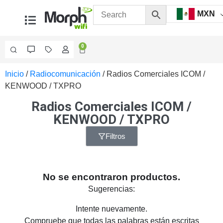
MXN
0
Inicio
/
Radiocomunicación
/ Radios Comerciales ICOM /
Videovigilancia
KENWOOD / TXPRO
Accesorios
Generales
Radios Comerciales ICOM /
Accesorios
KENWOOD / TXPRO
Ethernet y
Fibra
Accesorios
Filtros
para
Computadora
y
No se encontraron productos.
Smartphones
Cajas
Sugerencias:
de
Interconexión
Controladores
Intente nuevamente.
PTZ
Gabinetes
Compruebe que todas las palabras están escritas