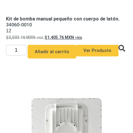
Wave
XMR
CEIBAII /
KAPOK
Kit de bomba manual pequeño con cuerpo de latón.
Videograbadoras
34060-0010
Móviles,
12
Dash
2,503.16
MXN
1,405.76
MXN
Cams y
Body
Ver Producto
Añadir al carrito
Cams
Accesorios
Body
Cams
(Portátiles)
Cámaras
Móviles
Dash
Cams
Videoporteros
e
Interfonos
Accesorios
Intercomunicadores
Videoporteros
Analógicos
Videoporteros
IP