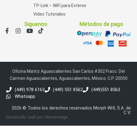
TP-Link – WiFi para Exterior
Video Tutoriales
Siguenos
Métodos de pago
Oficina Matriz Aguascalientes San Carlos #302 Fracc. Del
Carmen Aguascalientes, Aguascalientes, México. C.P. 20050
(449) 978 6163
(449) 551 8562
(449)551 8563
Whatsapp
2026 © Todos los derechos reservados Morph Wifi, S.A. de
C.V.
Desarrollo web por Newemage