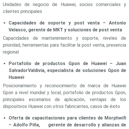
Unidades de negocio de Huawei, socios comerciales y
Motorizado
NVRs
clientes principales
Network
Video
Capacidades de soporte y post venta – Antonio
Recorders
Ocultas
Velasco, gerente de MKT y soluciones de post venta
-
Capacidades de mantenimiento y soporte, niveles de
Pinhole
Profesionales
prioridad, herramientas para facilitar la post venta, presencia
-
regional
Caja
PTZ
Térmicas
WiFi
/ 4G /
Portafolio de productos Gpon de Huawei – Juan
Inalámbricas
SalvadorValdivia, especialista de soluciones Gpon de
Cámaras
Huawei
y DVRs
Posicionamiento y reconocimiento de marca de Huawei
HD
Gpon a nivel mundial y local, portafolio de productos Gpon,
TurboHD
/ AHD /
principales escenarios de aplicación, ventajas de los
HD-TVI
dispositivos Huawei con otros fabricantes, casos de éxito
Ambientes
Salinos
Antiexplosión
Bala
Domo
Oferta de capacitaciones para clientes de Morphwifi
/ Eyeball /
– Adolfo Piña, gerente de desarrollo y alianzas de