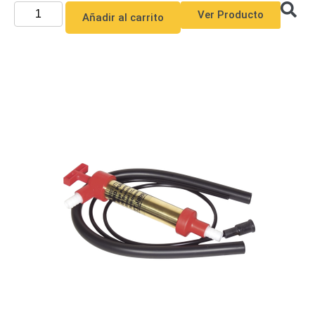
SAN /
Ver Producto
Añadir al carrito
eSATA
Discos
Duros
Mecánicos
(HDD)
Memorias
SD /
Memorias
Micro
SD
Servidores
de
Aplicación
Unidades
de Estado
Sólido
(SSD)
Software
VMS y
Analíticas
EPCOM
Cloud
HIKVISION
Honeywell
Wisenet