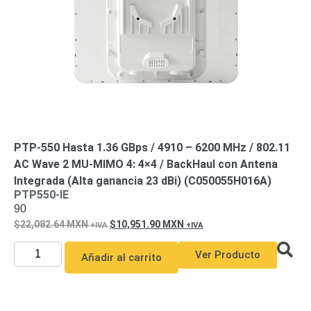
PTP-550 Hasta 1.36 GBps / 4910 – 6200 MHz / 802.11
AC Wave 2 MU-MIMO 4: 4×4 / BackHaul con Antena
Integrada (Alta ganancia 23 dBi) (C050055H016A)
PTP550-IE
90
22,082.64
MXN
10,951.90
MXN
Ver Producto
Añadir al carrito