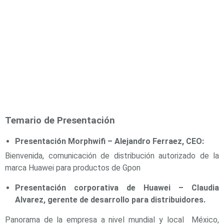
y
Electricidad
RG59
Tipo
CaP
Telefónico
VGA
/ DVI /
HDMI
Cámaras
IP y NVRs
Ambientes
Salinos
Temario de Presentación
(Anticorrosión)
Antiexplosión
Bala
Codificadores
y
Presentación Morphwifi – Alejandro Ferraez, CEO:
Decodificadores
Bienvenida, comunicación de distribución autorizado de la
de
marca Huawei para productos de Gpon
Video
Cubo
Domo
Presentación corporativa de Huawei – Claudia
/ Eyeball /
Alvarez, gerente de desarrollo para distribuidores.
Turret
Fisheye
y
Panorama de la empresa a nivel mundial y local México,
Hemisféricas
Lente