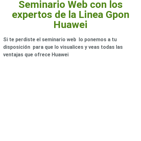
Seminario Web con los
o
expertos de la Linea Gpon
Refacciones
Probadores
Huawei
de
Video
Transceptores
de Video
Si te perdiste el seminario web lo ponemos a tu
Cables y
disposición para que lo visualices y veas todas las
Conectores
ventajas que ofrece Huawei
Adaptador
a
RCA
Audio
y
Video
Cable
Coaxial y
Conectores
Cables
Armados -
Coaxial
Categoría
5e
Fibra
Óptica
Para
Alimentación