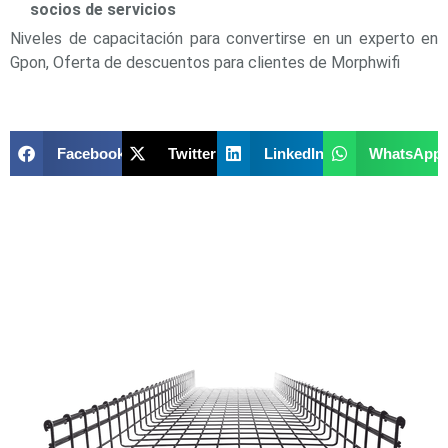
Turret
Especiales
Lente
socios de servicios
Motorizado
Ocultas
Niveles de capacitación para convertirse en un experto en
-
Gpon, Oferta de descuentos para clientes de Morphwifi
Pinhole
PTZ
Videograbadoras
Analógicas
- TurboHD
TVI / AHD
Facebook
Twitter
LinkedIn
WhatsApp
/ CVI
Drones,
Robots e
Industrial
Cámaras
Industriales
Energía
Adaptadores
de
Pared
Baterías
Fuentes
de
Alimentación
Fuentes
de