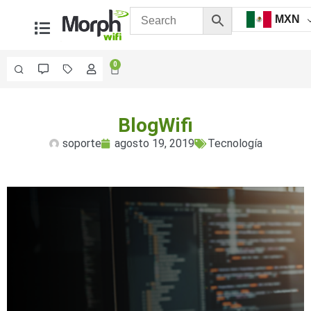
MXN
0
Videovigilancia
BlogWifi
Accesorios
Generales
soporte
agosto 19, 2019
Tecnología
Accesorios
Ethernet y
Fibra
Accesorios
para
Computadora
y
Smartphones
Cajas
de
Interconexión
Controladores
PTZ
Gabinetes