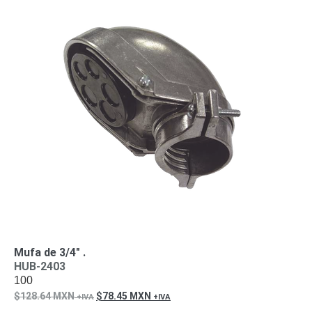
Pantallas
y
Mobiliario
Accesorios
Mobiliario
de
Apoyo
Pantallas
/
Monitores
Videowall
Seguridad
Protección
Contra
Descargas
Coaxial
Corriente
Alterna
Corriente
Directa
Redes
Servidores
Mufa de 3/4″ .
/
HUB-2403
Almacenamiento
100
Accesorios
Almacenamiento
128.64
MXN
78.45
MXN
NAS /