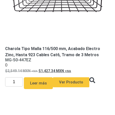
Alimentación
con
Respaldo
Inyectores
PoE
PDU
Plantas
de
Energía
PoE
de Largo
Charola Tipo Malla 116/500 mm, Acabado Electro
Alcance
UPS
Zinc, Hasta 923 Cables Cat6, Tramo de 3 Metros
- No Break
MG-50-447EZ
Kits-
0
Sistemas
2,549.14
MXN
1,427.34
MXN
Completos
IP
Ver Producto
Megapixel
Leer más
TurboHD
de 4
Canales
TurboHD
de 8
Canales
Monitores