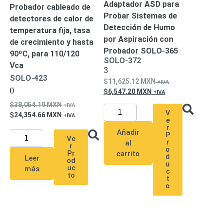
Adaptador ASD para
Probador cableado de
Probar Sistemas de
detectores de calor de
Detección de Humo
temperatura fija, tasa
por Aspiración con
de crecimiento y hasta
Probador SOLO-365
90ºC, para 110/120
SOLO-372
Vca
3
SOLO-423
11,625.12
MXN
0
6,547.20
MXN
38,054.19
MXN
V
24,354.66
MXN
e
r
Añadir
P
Ve
r
al
r
o
Pr
carrito
d
Leer
od
u
uc
más
c
to
t
o