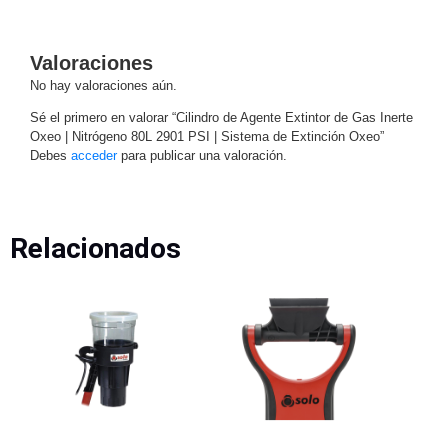
Accesorios
Body
Cams
(Portátiles)
Cámaras
Valoraciones
Móviles
Dash
No hay valoraciones aún.
Cams
Sé el primero en valorar “Cilindro de Agente Extintor de Gas Inerte
Videoporteros
Oxeo | Nitrógeno 80L 2901 PSI | Sistema de Extinción Oxeo”
e
Debes
acceder
para publicar una valoración.
Interfonos
Accesorios
Intercomunicadores
Videoporteros
Analógicos
Videoporteros
IP
Relacionados