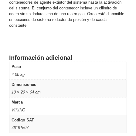
contenedores de agente extintor del sistema hasta la activación
SD /
del sistema. El conjunto del contenedor incluye un cilindro de
Memorias
acero sin soldadura lleno de uno u otro gas. Oxeo está disponible
Micro
en opciones de sistema reductor de presión y de caudal
SD
Servidores
constante.
de
Aplicación
Unidades
de Estado
Sólido
Información adicional
(SSD)
Peso
Software
VMS y
4.00 kg
Analíticas
Dimensiones
EPCOM
10 × 20 × 64 cm
Cloud
HIKVISION
Videograbadoras
Marca
Móviles,
VIKING
Dash
Cams y
Codigo SAT
Body
46191507
Cams