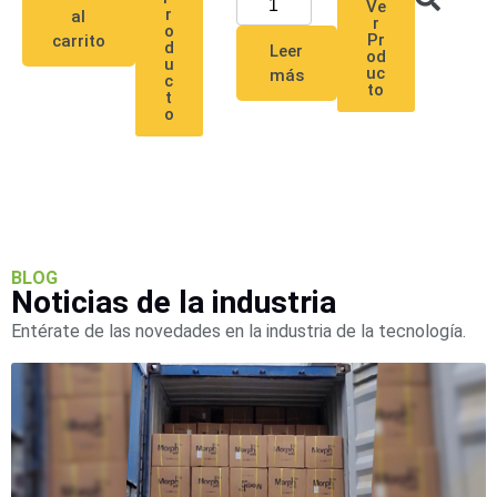
Ve
r
al
r
o
Pr
carrito
d
Leer
od
u
uc
más
c
to
t
o
BLOG
Noticias de la industria
Entérate de las novedades en la industria de la tecnología.