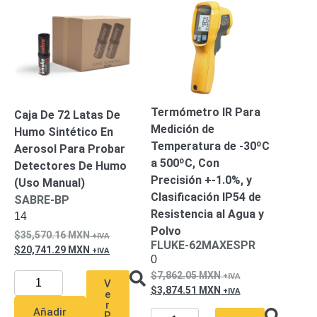
Termómetro IR Para
Caja De 72 Latas De
Medición de
Humo Sintético En
Temperatura de -30ºC
Aerosol Para Probar
a 500ºC, Con
Detectores De Humo
Precisión +-1.0%, y
(Uso Manual)
Clasificación IP54 de
SABRE-BP
Resistencia al Agua y
14
Polvo
35,570.16
MXN
FLUKE-62MAXESPR
20,741.29
MXN
0
7,862.05
MXN
V
3,874.51
MXN
e
r
Añadir
P