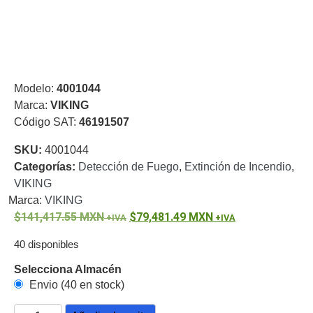
Respaldo
Inyectores
PoE
PDU
Plantas
de
Energía
PoE
de Largo
Modelo:
4001044
Alcance
UPS
Marca:
VIKING
- No Break
Código SAT:
46191507
Kits-
Sistemas
SKU:
4001044
Completos
Categorías:
Detección de Fuego
,
Extinción de Incendio
,
IP
VIKING
Megapixel
TurboHD
Marca:
VIKING
de 4
141,417.55
MXN
79,481.49
MXN
Canales
TurboHD
de 8
40 disponibles
Canales
Selecciona Almacén
Monitores
Envio (40 en stock)
Pantallas
y