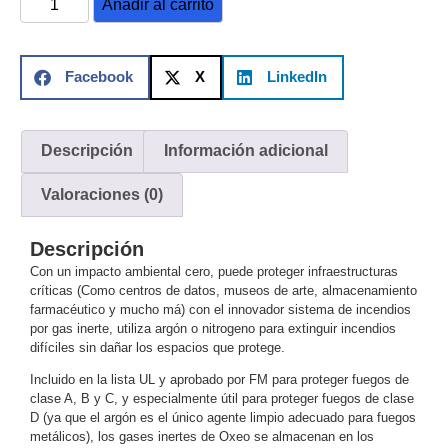
Añadir al carrito
Mobiliario
Accesorios
Mobiliario
de
Apoyo
Pantallas
Facebook
X
LinkedIn
/
Monitores
Videowall
Seguridad
Descripción
Información adicional
Protección
Contra
Valoraciones (0)
Descargas
Corriente
Descripción
Alterna
Corriente
Con un impacto ambiental cero, puede proteger infraestructuras
Directa
críticas (Como centros de datos, museos de arte, almacenamiento
Servidores
farmacéutico y mucho má) con el innovador sistema de incendios
/
por gas inerte, utiliza argón o nitrogeno para extinguir incendios
Almacenamiento
difíciles sin dañar los espacios que protege.
Accesorios
Discos
Incluido en la lista UL y aprobado por FM para proteger fuegos de
Duros
clase A, B y C, y especialmente útil para proteger fuegos de clase
Mecánicos
D (ya que el argón es el único agente limpio adecuado para fuegos
(HDD)
Memorias
metálicos), los gases inertes de Oxeo se almacenan en los