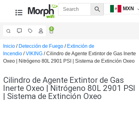
MXN
0
Inicio
/
Detección de Fuego
/
Extinción de
Videovigilancia
Incendio
/
VIKING
/ Cilindro de Agente Extintor de Gas Inerte
Accesorios
Oxeo | Nitrógeno 80L 2901 PSI | Sistema de Extinción Oxeo
Generales
Accesorios
Ethernet y
Cilindro de Agente Extintor de Gas
Fibra
Accesorios
Inerte Oxeo | Nitrógeno 80L 2901 PSI
para
| Sistema de Extinción Oxeo
Computadora
y
Smartphones
Cajas
de
Interconexión
Controladores
PTZ
Gabinetes