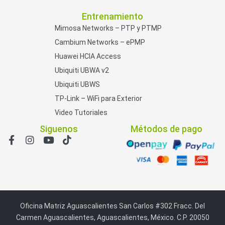
Entrenamiento
Mimosa Networks – PTP y PTMP
Cambium Networks – ePMP
Huawei HCIA Access
Ubiquiti UBWA v2
Ubiquiti UBWS
TP-Link – WiFi para Exterior
Video Tutoriales
Siguenos
Métodos de pago
Oficina Matriz Aguascalientes San Carlos #302 Fracc. Del
Carmen Aguascalientes, Aguascalientes, México. C.P. 20050