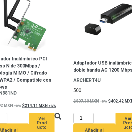
ador Inalámbrico PCI
Adaptador USB inalámbri
ss N de 300Mbps /
doble banda AC 1200 Mbp
logía MIMO / Cifrado
PA2 / Compatible con
ARCHERT4U
ows
500
N881ND
807.30
MXN
402.42
MX
92
MXN
214.11
MXN
Ver
Ver
Pro
Prod
uct
ucto
Añadir al
Añadir al