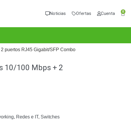
0
Noticias
Ofertas
Cuenta
 2 puertos RJ45 Gigabit/SFP Combo
os 10/100 Mbps + 2
orking
,
Redes e IT
,
Switches