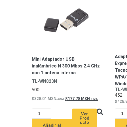
Adapt
Mini Adaptador USB
Expre
inalámbrico N 300 Mbps 2.4 GHz
Tecno
con 1 antena interna
WPA/W
TL-WN823N
Wind
TL-W
500
452
328.01
MXN
177.78
MXN
428.
Ver
Prod
ucto
Añadir al