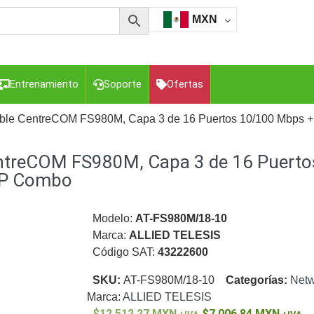
MXN
Entrenamiento
Soporte
Ofertas
rable CentreCOM FS980M, Capa 3 de 16 Puertos 10/100 Mbps +
entreCOM FS980M, Capa 3 de 16 Puert
esorios para Computadora y Smartphones
Cajas de
Z
Gabinetes de Acero para DVR y NVR
Gabinetes para
FP Combo
Luz Blanca
Kits Extensores, Convertidores , Divisores, HDMI,
tajes y Brackets para Cámaras
Partes o
Modelo:
AT-FS980M/18-10
eo
Transceptores de Video
Marca:
ALLIED TELESIS
Código SAT:
43222600
o
Cable Coaxial y Conectores
Cables Armados -
ca
Para Alimentación y Electricidad
RG59 Tipo
SKU:
AT-FS980M/18-10
Categorías:
Netw
I
Marca:
ALLIED TELESIS
12,512.27
MXN
7,006.84
MXN