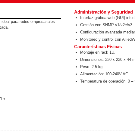
ywell
Wisenet Wave
XMR CEIBAII / KAPOK
Administración y Seguridad
ash Cams y Body Cams
Interfaz gráfica web (GUI) intuit
 ideal para redes empresariales
es)
Cámaras Móviles
Dash Cams
Gestión con SNMP v1/v2c/v3.
zada.
Configuración avanzada median
Videoporteros Analógicos
Videoporteros IP
Monitoreo y control con Allied
Características Físicas
Montaje en rack 1U.
Dimensiones: 330 x 230 x 44 
Peso: 2.5 kg.
Alimentación: 100-240V AC.
Temperatura de operación: 0 – 
CLs.