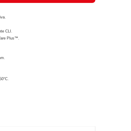
iva.
te CLI.
Ware Plus™.
mm.
50°C.