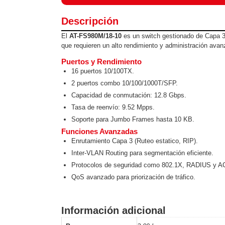
Software VMS y Analíticas
EPCOM Cloud
HIKVISION
Hone
Descripción
Videograbadoras Móviles, D
El
AT-FS980M/18-10
es un switch gestionado de Capa 3
Accesorios
Body Cams (Portátil
que requieren un alto rendimiento y administración avan
Videoporteros e Interfonos
Accesorios
Intercomunicadores
Puertos y Rendimiento
16 puertos 10/100TX.
2 puertos combo 10/100/1000T/SFP.
Capacidad de conmutación: 12.8 Gbps.
Tasa de reenvío: 9.52 Mpps.
Soporte para Jumbo Frames hasta 10 KB.
Funciones Avanzadas
Enrutamiento Capa 3 (Ruteo estatico, RIP).
Inter-VLAN Routing para segmentación eficiente.
Protocolos de seguridad como 802.1X, RADIUS y A
QoS avanzado para priorización de tráfico.
Información adicional