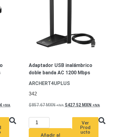
co
Adaptador USB inalámbrico
s
doble banda AC 1200 Mbps
ARCHERT4UPLUS
342
N
857.67
MXN
427.52
MXN
Ver
d
Prod
o
ucto
Añadir al