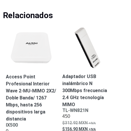
Alimentación
Relacionados
con
Respaldo
Inyectores
PoE
PDU
Plantas
de
Energía
PoE
de Largo
Alcance
UPS
- No Break
Kits-
Sistemas
Adaptador USB
Access Point
Completos
inalámbrico N
Profesional Interior
IP
300Mbps frecuencia
Wave 2-MU-MIMO 2X2/
Megapixel
TurboHD
2.4 GHz tecnología
Doble Banda/ 1267
de 4
MIMO
Mbps, hasta 256
Canales
TurboHD
TL-WN821N
dispositivos larga
de 8
450
distancia
Canales
312.92
MXN
IX500
156.90
MXN
Monitores