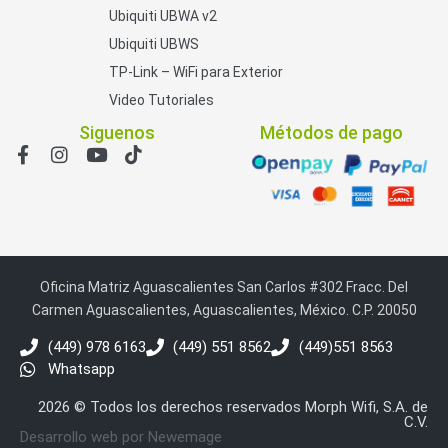
Ubiquiti UBWA v2
Ubiquiti UBWS
TP-Link – WiFi para Exterior
Video Tutoriales
Siguenos
Métodos de pago
Oficina Matriz Aguascalientes San Carlos #302 Fracc. Del
Carmen Aguascalientes, Aguascalientes, México. C.P. 20050
(449) 978 6163
(449) 551 8562
(449)551 8563
Whatsapp
2026 © Todos los derechos reservados Morph Wifi, S.A. de
C.V.
Desarrollo web por Newemage