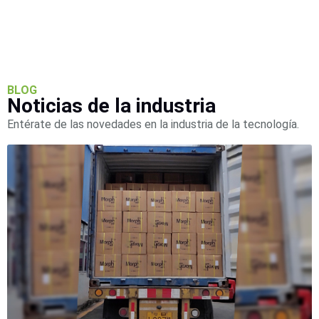
Wave
XMR
CEIBAII /
KAPOK
Videograbadoras
Móviles,
Dash
BLOG
Cams y
Noticias de la industria
Body
Entérate de las novedades en la industria de la tecnología.
Cams
Accesorios
Body
Cams
(Portátiles)
Cámaras
Móviles
Dash
Cams
Videoporteros
e
Interfonos
Accesorios
Intercomunicadores
Videoporteros
Analógicos
Videoporteros
IP