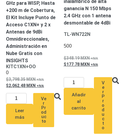
inalámbrico de alta
GHz para WISP, Hasta
SAN /
ganancia N 150 Mbps
+200 m de Cobertura,
eSATA
Discos
2.4 GHz con 1 antena
El Kit Incluye Punto de
Duros
desmontable de 4dBi
Acceso C1XN+ y 2 x
Mecánicos
Antenas de 9dBi
(HDD)
Memorias
TL-WN722N
Omnidireccionales,
SD /
500
Administración en
Memorias
Nube Gratis con
Micro
348.19
MXN
INSIGHTS
SD
Servidores
177.78
MXN
KITC1XN+OO
de
0
Aplicación
Unidades
3,798.35
MXN
de Estado
V
2,062.48
MXN
e
Sólido
r
Añadir
P
(SSD)
Ve
r
al
r
Software
o
Pr
carrito
VMS y
d
Leer
od
u
Analíticas
uc
más
c
to
EPCOM
t
o
Cloud
HIKVISION
Honeywell
Wisenet