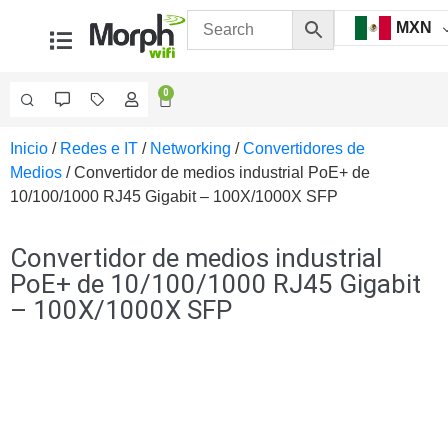
MXN
0
Inicio
/
Redes e IT
/
Networking
/
Convertidores de
Videovigilancia
Medios
/ Convertidor de medios industrial PoE+ de
Accesorios
10/100/1000 RJ45 Gigabit – 100X/1000X SFP
Generales
Accesorios
Ethernet y
Convertidor de medios industrial
Fibra
Accesorios
PoE+ de 10/100/1000 RJ45 Gigabit
para
– 100X/1000X SFP
Computadora
y
Smartphones
Cajas
de
Interconexión
Controladores
PTZ
Gabinetes