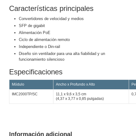
Características principales
Motorizado
NVRs
Network
Convertidores de velocidad y medios
Video
SFP de gigabit
Recorders
Ocultas
Alimentación PoE
-
Ciclo de alimentación remoto
Pinhole
Profesionales
Independiente o Din-rail
-
Diseño sin ventilador para una alta fiabilidad y un
Caja
PTZ
Térmicas
WiFi
funcionamiento silencioso
/ 4G /
Especificaciones
Inalámbricas
Cámaras
Módulo
Ancho x Profundo x Alto
Pe
y DVRs
HD
IMC2000TP/SC
11,1 x 9,6 x 3,5 cm
0,
TurboHD
(4,37 x 3,77 x 0,85 pulgadas)
/ AHD /
HD-TVI
Ambientes
Salinos
Antiexplosión
Bala
Domo
/ Eyeball /
Información adicional