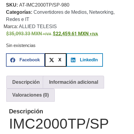
SKU:
AT-IMC2000TP/SP-980
o
Categorías:
Convertidores de Medios
,
Networking
,
Refacciones
Probadores
Redes e IT
de
Marca:
ALLIED TELESIS
Video
Transceptores
35,093.33
MXN
22,459.61
MXN
de Video
Cables y
Sin existencias
Conectores
Adaptador
Facebook
X
LinkedIn
a
RCA
Audio
y
Descripción
Información adicional
Video
Cable
Coaxial y
Valoraciones (0)
Conectores
Cables
Armados -
Descripción
Coaxial
Categoría
IMC2000TP/SP
5e
Fibra
Óptica
Para
Alimentación