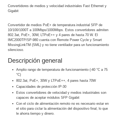
y
Convertidores de medios y velocidad industriales Fast Ethernet y
Gigabit
Electricidad
RG59
Tipo
CaP
Telefónico
VGA
Convertidor de medios PoE+ de temperatura industrial SFP de
10/100/1000T a 100Mbps/1000Mbps. Estos convertidores admiten
/ DVI /
802.3at, PoE+, 30W, LTPoE++ y 4 pares de hasta 70 W. El
HDMI
IMC2000TP/SP-980 cuenta con Remote Power Cycle y Smart
Cámaras
MissingLinkTM (SML) y no tiene ventilador para un funcionamiento
IP y NVRs
silencioso.
Ambientes
Descripción general
Salinos
(Anticorrosión)
Antiexplosión
Bala
Codificadores
Amplio rango de temperatura de funcionamiento (-40 °C a 75
y
°C)
Decodificadores
802.3at, PoE+, 30W y LTPoE++, 4 pares hasta 70W
de
Capacidades de protección IP-30
Video
Cubo
Domo
Estos convertidores de velocidad y medios industriales son
capaces de aceptar módulos SFP Gigabit
/ Eyeball /
Con el ciclo de alimentación remoto no es necesario estar en
Turret
Fisheye
el sitio para ciclar la alimentación del dispositivo final, lo que
y
le ahorra tiempo y dinero.
Hemisféricas
Lente