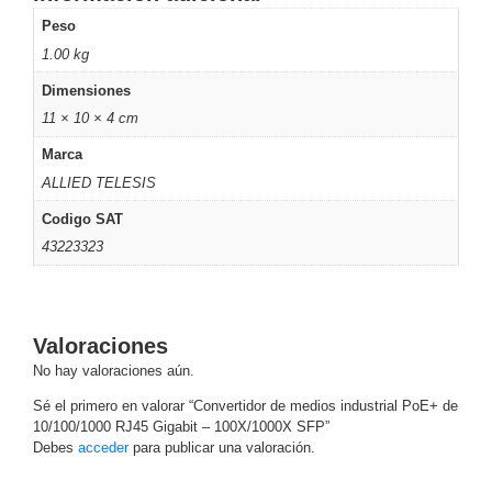
Turret
Especiales
Lente
Peso
Motorizado
Ocultas
1.00 kg
-
Pinhole
PTZ
Videograbadoras
Dimensiones
Analógicas
11 × 10 × 4 cm
- TurboHD
Marca
TVI / AHD
ALLIED TELESIS
/ CVI
Drones,
Codigo SAT
Robots e
43223323
Industrial
Cámaras
Industriales
Energía
Valoraciones
Adaptadores
No hay valoraciones aún.
de
Sé el primero en valorar “Convertidor de medios industrial PoE+ de
Pared
Baterías
Fuentes
10/100/1000 RJ45 Gigabit – 100X/1000X SFP”
de
Debes
acceder
para publicar una valoración.
Alimentación
Fuentes
de