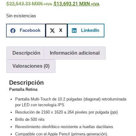
22,543.33
MXN
13,693.21
MXN
o
Refacciones
Probadores
Sin existencias
de
Video
Transceptores
Facebook
X
LinkedIn
de Video
Cables y
Conectores
Descripción
Información adicional
Adaptador
a
Valoraciones (0)
RCA
Audio
y
Descripción
Video
Cable
Pantalla Retina
Coaxial y
Pantalla Multi-Touch de 10.2 pulgadas (diagonal) retroiluminada
Conectores
Cables
por LED con tecnología IPS
Armados -
Resolución de 2160 x 1620 a 264 pixeles por pulgada (ppi)
Coaxial
Categoría
Brillo de 500 nits
5e
Fibra
Revestimiento oleofóbico resistente a huellas dactilares
Óptica
Para
Compatible con el Apple Pencil (primera generación).
Alimentación