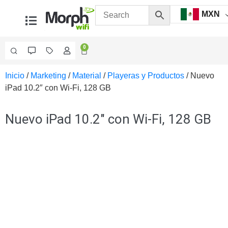
MXN
0
Inicio
/
Marketing
/
Material
/
Playeras y Productos
/ Nuevo
Videovigilancia
iPad 10.2″ con Wi-Fi, 128 GB
Accesorios
Generales
Accesorios
Nuevo iPad 10.2″ con Wi-Fi, 128 GB
Ethernet y
Fibra
Accesorios
para
Computadora
y
Smartphones
Cajas
de
Interconexión
Controladores
PTZ
Gabinetes