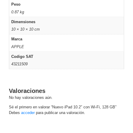
Peso
Alimentación
0.87 kg
con
Respaldo
Inyectores
Dimensiones
PoE
PDU
Plantas
10 × 10 × 10 cm
de
Marca
Energía
PoE
APPLE
de Largo
Codigo SAT
Alcance
UPS
- No Break
43211509
Kits-
Sistemas
Completos
IP
Valoraciones
Megapixel
TurboHD
No hay valoraciones aún.
de 4
Sé el primero en valorar “Nuevo iPad 10.2″ con Wi-Fi, 128 GB”
Canales
TurboHD
Debes
acceder
para publicar una valoración.
de 8
Canales
Monitores