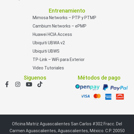
Entrenamiento
Mimosa Networks – PTP y PTMP
Cambium Networks – ePMP
Huawei HCIA Access
Ubiquiti UBWA v2
Ubiquiti UBWS
TP-Link – WiFi para Exterior
Video Tutoriales
Siguenos
Métodos de pago
Oficina Matriz Aguascalientes San Carlos #302 Fracc. Del
Carmen Aguascalientes, Aguascalientes, México. C.P. 20050