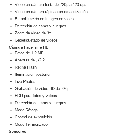
Video en cámara lenta de 720p a 120 cps
Motorizado
NVRs
Video en cámara rápida con estabilización
Network
Estabilización de imagen de video
Video
Detección de caras y cuerpos
Recorders
Ocultas
Zoom de video de 3x
-
Geoetiquetado de videos
Pinhole
Profesionales
Cámara FaceTime HD
-
Fotos de 1.2 MP
Caja
PTZ
Térmicas
WiFi
Apertura de ƒ/2.2
/ 4G /
Retina Flash
Inalámbricas
Iluminación posterior
Cámaras
Live Photos
y DVRs
Grabación de video HD de 720p
HD
TurboHD
HDR para fotos y videos
/ AHD /
Detección de caras y cuerpos
HD-TVI
Modo Ráfaga
Ambientes
Control de exposición
Salinos
Antiexplosión
Bala
Domo
Modo Temporizador
/ Eyeball /
Sensores