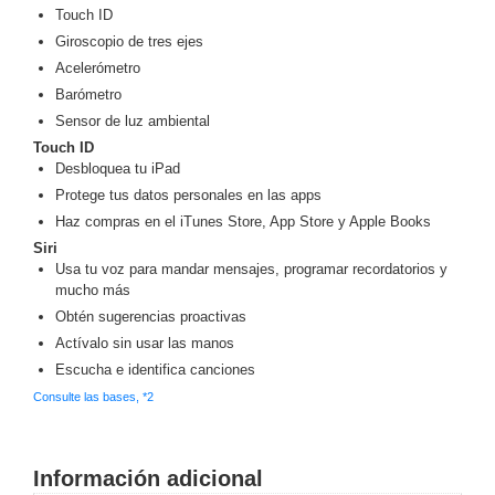
Turret
Especiales
Lente
Touch ID
Motorizado
Ocultas
Giroscopio de tres ejes
-
Acelerómetro
Pinhole
PTZ
Videograbadoras
Barómetro
Analógicas
Sensor de luz ambiental
- TurboHD
Touch ID
TVI / AHD
Desbloquea tu iPad
/ CVI
Protege tus datos personales en las apps
Drones,
Haz compras en el iTunes Store, App Store y Apple Books
Robots e
Siri
Industrial
Usa tu voz para mandar mensajes, programar recordatorios y
Cámaras
mucho más
Industriales
Obtén sugerencias proactivas
Energía
Actívalo sin usar las manos
Adaptadores
Escucha e identifica canciones
de
Consulte las bases, *2
Pared
Baterías
Fuentes
de
Alimentación
Fuentes
Información adicional
de