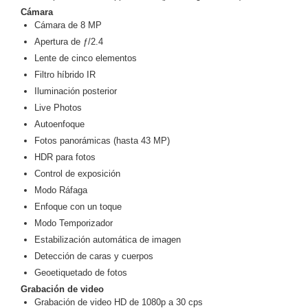
Cámara
y
Cámara de 8 MP
Electricidad
RG59
Apertura de ƒ/2.4
Tipo
Lente de cinco elementos
CaP
Telefónico
VGA
Filtro híbrido IR
/ DVI /
Iluminación posterior
HDMI
Live Photos
Cámaras
Autoenfoque
IP y NVRs
Fotos panorámicas (hasta 43 MP)
Ambientes
HDR para fotos
Salinos
Control de exposición
(Anticorrosión)
Antiexplosión
Bala
Codificadores
Modo Ráfaga
y
Enfoque con un toque
Decodificadores
Modo Temporizador
de
Estabilización automática de imagen
Video
Cubo
Domo
Detección de caras y cuerpos
/ Eyeball /
Geoetiquetado de fotos
Turret
Fisheye
Grabación de video
y
Grabación de video HD de 1080p a 30 cps
Hemisféricas
Lente