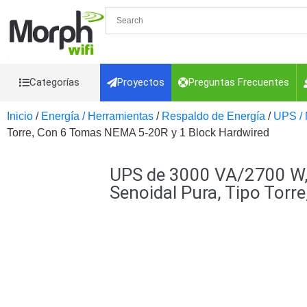
Categorías
Proyectos
Preguntas Frecuentes
Inicio
/
Energía / Herramientas
/
Respaldo de Energía
/
UPS / 
Videovigilancia
Videovigilancia
Torre, Con 6 Tomas NEMA 5-20R y 1 Block Hardwired
Accesorios Generales
Accesorios Ethernet y Fibra
Acc
Control de Acceso
UPS de 3000 VA/2700 W,
Interconexión
Controladores PT
Cámaras
Iluminadores IR y de 
Senoidal Pura, Tipo Tor
VGA, DVI
Lentes
Micrófonos
Mon
Energia
Refacciones
Probadores de Vid
Cables y Conectores
Detección de fuego
Adaptador a RCA
Audio y Vide
Coaxial
Categoría 5e
Fibra Ópti
CaP
Telefónico
VGA / DVI / HDM
Alarmas y Hogar
Cámaras IP y NVRs