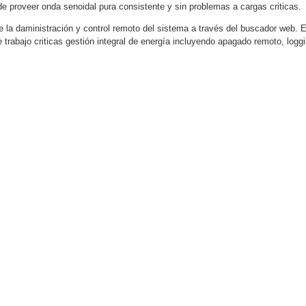
e proveer onda senoidal pura consistente y sin problemas a cargas criticas.
ywell
Wisenet Wave
XMR CEIBAII / KAPOK
 la daministración y control remoto del sistema a través del buscador web.
ash Cams y Body Cams
 trabajo criticas gestión integral de energía incluyendo apagado remoto, logg
es)
Cámaras Móviles
Dash Cams
Videoporteros Analógicos
Videoporteros IP