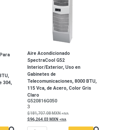
Aire Acondicionado
 Para
SpectraCool G52
Interior/Exterior, Uso en
Gabinetes de
BTU,
Telecomunicaciones, 8000 BTU,
e 304,
115 Vca, de Acero, Color Gris
Claro
G520816G050
3
181,707.08
MXN
96,264.03
MXN