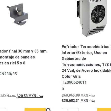
Enfriador Termoeléctrico
ador final 30 mm y 35 mm
Interior/Exterior, Uso en
montaje de paneles
Gabinetes de
s en riel 5 y 8
Telecomunicaciones, 178 
24 Vcd, de Acero Inoxidabl
CN230/35
Color Gris
TE090624011
5
60,965.89
MXN
4
MXN
20.53
MXN
30,682.31
MXN