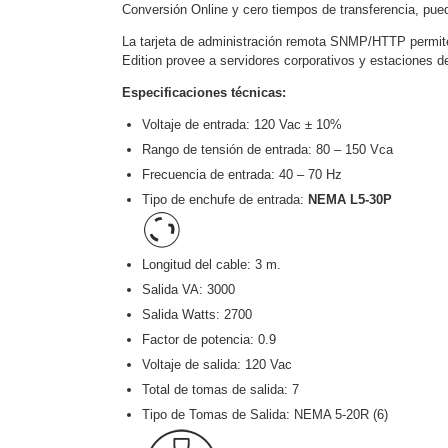
Software VMS y Analíticas
Conversión Online y cero tiempos de transferencia, pued
EPCOM Cloud
HIKVISION
Hone
La tarjeta de administración remota SNMP/HTTP permite
Videograbadoras Móviles, D
Edition provee a servidores corporativos y estaciones de
Accesorios
Body Cams (Portátil
Especificaciones técnicas:
Videoporteros e Interfonos
Accesorios
Intercomunicadores
Voltaje de entrada: 120 Vac ± 10%
Rango de tensión de entrada: 80 – 150 Vca
Frecuencia de entrada: 40 – 70 Hz
Tipo de enchufe de entrada:
NEMA L5-30P
Longitud del cable: 3 m.
Salida VA: 3000
Salida Watts: 2700
Factor de potencia: 0.9
Voltaje de salida: 120 Vac
Total de tomas de salida: 7
Tipo de Tomas de Salida: NEMA 5-20R (6)