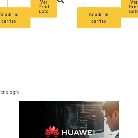
Ver
Ver
Prod
Pro
ucto
uct
Añadir al
Añadir al
carrito
carrito
ecnología.