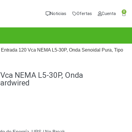
0
Noticias
Ofertas
Cuenta
 Entrada 120 Vca NEMA L5-30P, Onda Senoidal Pura, Tipo
0 Vca NEMA L5-30P, Onda
Hardwired
do de Energía
,
UPS / No Break