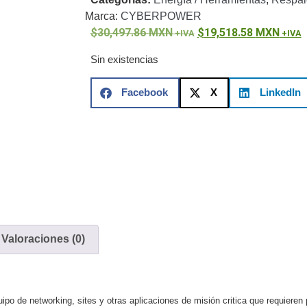
ón)
Antiexplosión
Bala
Codificadores y Decodificadores de
Marca:
CYBERPOWER
ret
Fisheye y Hemisféricas
Lente Motorizado
NVRs Network
30,497.86
MXN
19,518.58
MXN
ole
Profesionales - Caja
PTZ
Térmicas
WiFi / 4G / Inalámbricas
/ AHD / HD-TVI
Sin existencias
n
Bala
Domo / Eyeball / Turret
Especiales
Lente
Z
Videograbadoras Analógicas - TurboHD TVI / AHD / CVI
Facebook
X
LinkedIn
Fuentes de Alimentación
Fuentes de Alimentación con
lantas de Energía
PoE de Largo Alcance
UPS - No Break
ales
TurboHD de 8 Canales
rio
Pantallas / Monitores
Videowall Seguridad
Valoraciones (0)
te Directa
Redes
S / SAN / eSATA
Discos Duros Mecánicos (HDD)
Memorias
ores de Aplicación
Unidades de Estado Sólido (SSD)
ipo de networking, sites y otras aplicaciones de misión critica que requiere