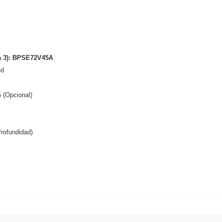
ta 3): BPSE72V45A
ed
(Opcional)
rofundidad)