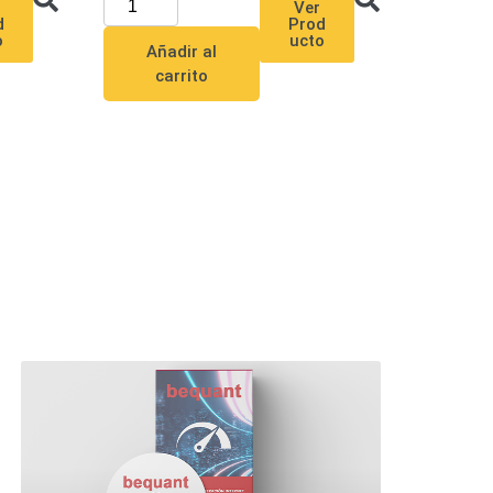
Ver
d
Prod
o
ucto
Añadir al
carrito