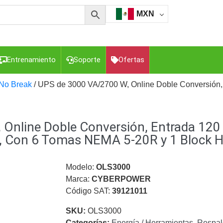
MXN
Entrenamiento
Soporte
Ofertas
No Break
/ UPS de 3000 VA/2700 W, Online Doble Conversión,
esorios para Computadora y Smartphones
Cajas de
 Online Doble Conversión, Entrada 12
Z
Gabinetes de Acero para DVR y NVR
Gabinetes para
Luz Blanca
Kits Extensores, Convertidores , Divisores, HDMI,
re, Con 6 Tomas NEMA 5-20R y 1 Block 
tajes y Brackets para Cámaras
Partes o
eo
Transceptores de Video
Modelo:
OLS3000
Marca:
CYBERPOWER
o
Cable Coaxial y Conectores
Cables Armados -
Código SAT:
39121011
ca
Para Alimentación y Electricidad
RG59 Tipo
I
SKU:
OLS3000
Categorías:
Energía / Herramientas
,
Respal