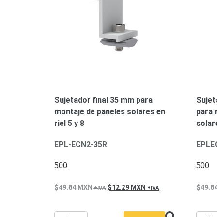
Sujetador final 35 mm para
Sujet
montaje de paneles solares en
para 
riel 5 y 8
solare
EPL-ECN2-35R
EPLE
500
500
49.84
MXN
12.29
MXN
49.8