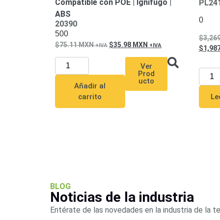
Compatible con POE | Ignífugo |
PL24
ABS
0
20390
500
3,26
75.11
MXN
35.98
MXN
1,98
Ver
Prod
ucto
Añadir al
Le
carrito
BLOG
Noticias de la industria
Entérate de las novedades en la industria de la t