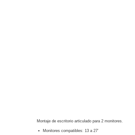
Software VMS y Analíticas
EPCOM Cloud
HIKVISION
Videograbadoras Móviles, D
Accesorios
Body Cams (Portátil
Videoporteros e Interfonos
Accesorios
Intercomunicadores
Montaje de escritorio articulado para 2 monitores.
Monitores compatibles: 13 a 27′