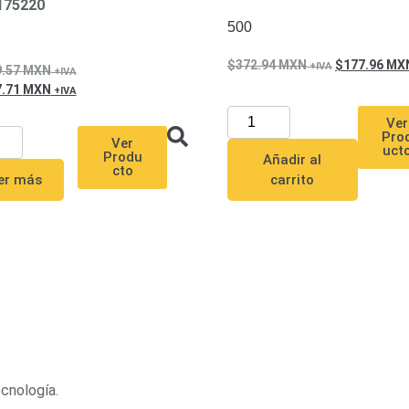
175220
500
372.94
MXN
177.96
MX
9.57
MXN
7.71
MXN
Ver
Pro
Ver
uct
Produ
Añadir al
cto
carrito
er más
ecnología.