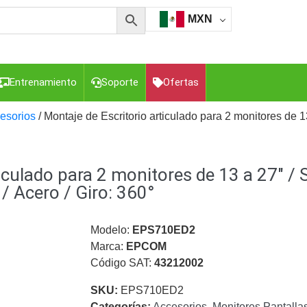
MXN
Entrenamiento
Soporte
Ofertas
esorios
/ Montaje de Escritorio articulado para 2 monitores de 13
esorios para Computadora y Smartphones
Cajas de
iculado para 2 monitores de 13 a 27″ / 
Z
Gabinetes de Acero para DVR y NVR
Gabinetes para
Luz Blanca
Kits Extensores, Convertidores , Divisores, HDMI,
/ Acero / Giro: 360°
tajes y Brackets para Cámaras
Partes o
eo
Transceptores de Video
Modelo:
EPS710ED2
Marca:
EPCOM
o
Cable Coaxial y Conectores
Cables Armados -
Código SAT:
43212002
ca
Para Alimentación y Electricidad
RG59 Tipo
I
SKU:
EPS710ED2
Categorías:
Accesorios
,
Monitores Pantallas