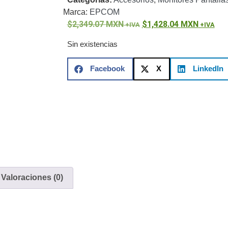
ón)
Antiexplosión
Bala
Codificadores y Decodificadores de
Marca:
EPCOM
ret
Fisheye y Hemisféricas
Lente Motorizado
NVRs Network
2,349.07
MXN
1,428.04
MXN
- Caja
PTZ
Térmicas
WiFi / 4G / Inalámbricas
/ AHD / HD-TVI
Sin existencias
n
Bala
Domo / Eyeball / Turret
Especiales
Lente
Z
Videograbadoras Analógicas - TurboHD TVI / AHD / CVI
Facebook
X
LinkedIn
Fuentes de Alimentación
Fuentes de Alimentación con
lantas de Energía
PoE de Largo Alcance
UPS - No Break
ales
TurboHD de 8 Canales
rio
Pantallas / Monitores
Videowall Seguridad
Valoraciones (0)
cta
icos (HDD)
Memorias SD / Memorias Micro SD
Servidores de
Sólido (SSD)