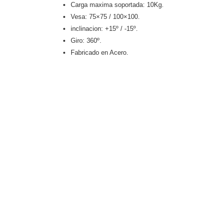
Carga maxima soportada: 10Kg.
Vesa: 75×75 / 100×100.
inclinacion: +15º / -15º.
Giro: 360º.
Fabricado en Acero.