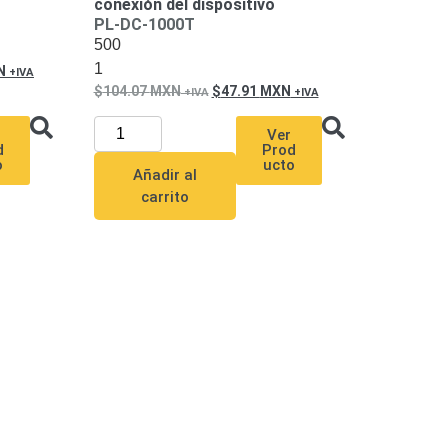
conexión del dispositivo
PL-DC-1000T
500
1
N
104.07
MXN
47.91
MXN
Ver
d
Prod
o
ucto
Añadir al
carrito