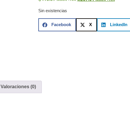
ón)
Antiexplosión
Bala
Codificadores y Decodificadores de
ret
Fisheye y Hemisféricas
Lente Motorizado
NVRs Network
Sin existencias
ole
Profesionales - Caja
PTZ
Térmicas
WiFi / 4G / Inalámbricas
/ AHD / HD-TVI
Facebook
X
LinkedIn
n
Bala
Domo / Eyeball / Turret
Especiales
Lente
Z
Videograbadoras Analógicas - TurboHD TVI / AHD / CVI
Fuentes de Alimentación
Fuentes de Alimentación con
lantas de Energía
PoE de Largo Alcance
UPS - No Break
ales
TurboHD de 8 Canales
Valoraciones (0)
rio
Pantallas / Monitores
Videowall Seguridad
te Directa
Redes
S / SAN / eSATA
Discos Duros Mecánicos (HDD)
Memorias
ores de Aplicación
Unidades de Estado Sólido (SSD)