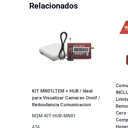
Relacionados
Comun
KIT MN01LTEM + HUB / Ideal
INCLU
para Visualizar Camaras Onvif /
Limit
Redundancia Comunicacion
Remo
Cero 
M2M-KIT-HUB-MN01
Compa
Hone
434