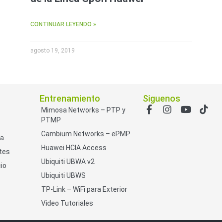
CONTINUAR LEYENDO »
agosto 19, 2019
Entrenamiento
Siguenos
Mimosa Networks – PTP y
PTMP
Cambium Networks – ePMP
ía
Huawei HCIA Access
tes
Ubiquiti UBWA v2
io
Ubiquiti UBWS
TP-Link – WiFi para Exterior
Video Tutoriales