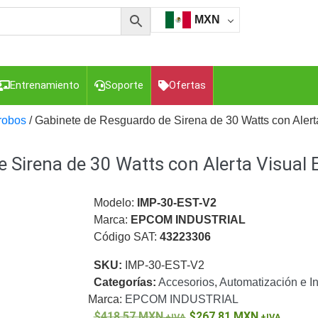
MXN
Entrenamiento
Soporte
Ofertas
robos
/ Gabinete de Resguardo de Sirena de 30 Watts con Alert
 Sirena de 30 Watts con Alerta Visual 
esorios para Computadora y Smartphones
Cajas de
Z
Gabinetes de Acero para DVR y NVR
Gabinetes para
Luz Blanca
Kits Extensores, Convertidores , Divisores, HDMI,
Modelo:
IMP-30-EST-V2
tajes y Brackets para Cámaras
Partes o
Marca:
EPCOM INDUSTRIAL
eo
Transceptores de Video
Código SAT:
43223306
o
Cable Coaxial y Conectores
Cables Armados -
SKU:
IMP-30-EST-V2
ca
Para Alimentación y Electricidad
RG59 Tipo
Categorías:
Accesorios
,
Automatización e In
I
Marca:
EPCOM INDUSTRIAL
418.57
MXN
267.81
MXN