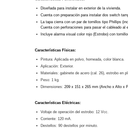
Software VMS y Analíticas
Diseñada para instalar en exterior de la vivienda.
EPCOM Cloud
HIKVISION
Hone
Cuenta con preparación para instalar dos switch tampe
Videograbadoras Móviles, D
Accesorios
Body Cams (Portátil
La tapa cierra con un par de tornillos tipo Phillips (in
Cuenta con perforaciones para pasar el cableado al e
Videoporteros e Interfonos
Accesorios
Intercomunicadores
Incluye alarma visual color rojo (Estrobo) con tornillo
Características Físicas:
Pintura: Aplicada en polvo, horneada, color blanca.
Aplicación: Exterior.
Materiales: gabinete de acero (cal. 26), estrobo en p
Peso: 1 kg.
Dimensiones:
209 x 151 x 265 mm (Ancho x Alto x P
Características Eléctricas:
Voltaje de operación del estrobo: 12 Vcc.
Corriente: 120 mA.
Destellos: 90 destellos por minuto.