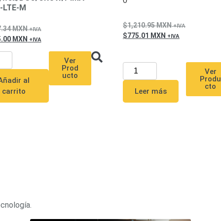
0
-LTE-M
1,210.95
MXN
7.34
MXN
775.01
MXN
5.00
MXN
Ver
Prod
Ver
ucto
Prod
Añadir al
cto
Leer más
carrito
ecnología.