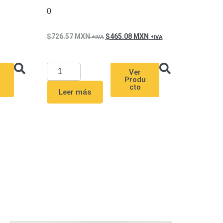
0
726.57
MXN
465.08
MXN
Ver
u
Produ
cto
Leer más