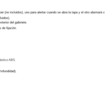
ywell
Wisenet Wave
XMR CEIBAII / KAPOK
r (no incluidos), uno para alertar cuando se abra la tapa y el otro alarmará c
ash Cams y Body Cams
es)
Cámaras Móviles
Dash Cams
cluidos).
xterior del gabinete.
Videoporteros Analógicos
Videoporteros IP
s de fijación.
lástico ABS.
rofundidad).