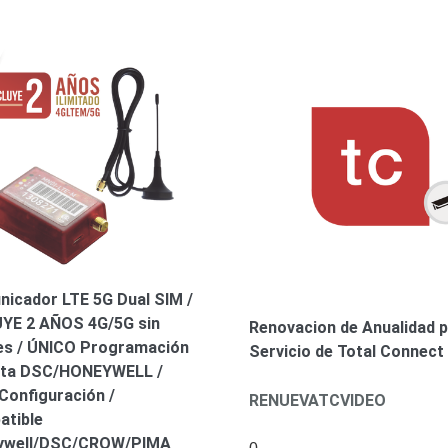
icador LTE 5G Dual SIM /
YE 2 AÑOS 4G/5G sin
Renovacion de Anualidad p
es / ÚNICO Programación
Servicio de Total Connect
ta DSC/HONEYWELL /
Configuración /
RENUEVATCVIDEO
tible
ywell/DSC/CROW/PIMA