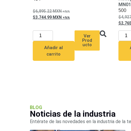
MN01
500
6,895.22
MXN
4,92
3,744.99
MXN
2,76
Ver
Prod
ucto
Añadir al
carrito
BLOG
Noticias de la industria
Entérate de las novedades en la industria de la t