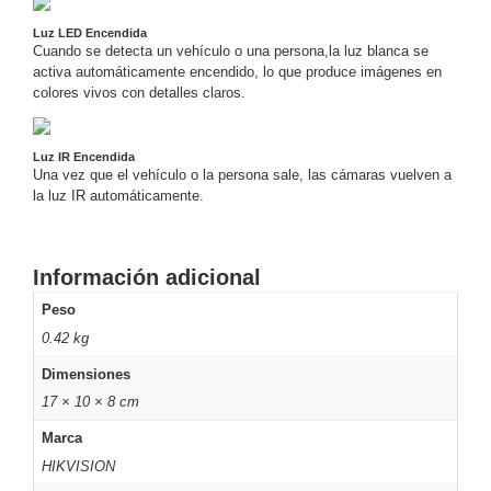
SD /
Luz LED Encendida
Memorias
Cuando se detecta un vehículo o una persona,la luz blanca se
Micro
activa automáticamente encendido, lo que produce imágenes en
SD
Servidores
colores vivos con detalles claros.
de
Aplicación
Unidades
Luz IR Encendida
de Estado
Una vez que el vehículo o la persona sale, las cámaras vuelven a
la luz IR automáticamente.
Sólido
(SSD)
Software
VMS y
Información adicional
Analíticas
Peso
EPCOM
0.42 kg
Cloud
HIKVISION
Videograbadoras
Dimensiones
Móviles,
17 × 10 × 8 cm
Dash
Cams y
Marca
Body
HIKVISION
Cams