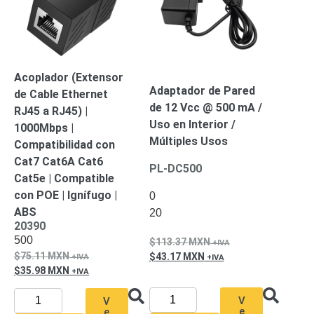
Acoplador (Extensor
Adaptador de Pared
de Cable Ethernet
de 12 Vcc @ 500 mA /
RJ45 a RJ45) |
Uso en Interior /
1000Mbps |
Múltiples Usos
Compatibilidad con
Cat7 Cat6A Cat6
PL-DC500
Cat5e | Compatible
con POE | Ignífugo |
0
ABS
20
20390
500
113.37
MXN
75.11
MXN
43.17
MXN
35.98
MXN
V
V
e
e