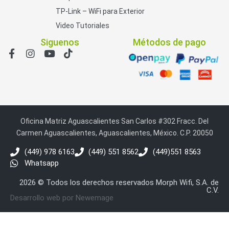
TP-Link – WiFi para Exterior
Video Tutoriales
Siguenos
Métodos de pago
Oficina Matriz Aguascalientes San Carlos #302 Fracc. Del
Carmen Aguascalientes, Aguascalientes, México. C.P. 20050
(449) 978 6163
(449) 551 8562
(449)551 8563
Whatsapp
2026 © Todos los derechos reservados Morph Wifi, S.A. de
C.V.
Desarrollo web por Newemage