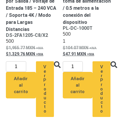
por Salida / Voltaje de
toma de alimentación
Entrada 185 – 240 VCA
/ 0.5 metros a la
/ Soporta 4K / Modo
conexión del
para Largas
dispositivo
PL-DC-1000T
Distancias
500
DS-2FA1205-C8/X2
500
1
1,955.77
MXN
104.07
MXN
1,329.76
MXN
47.91
MXN
V
V
e
e
r
r
Añadir
Añadir
P
P
r
r
al
al
o
o
carrito
carrito
d
d
u
u
c
c
t
t
o
o