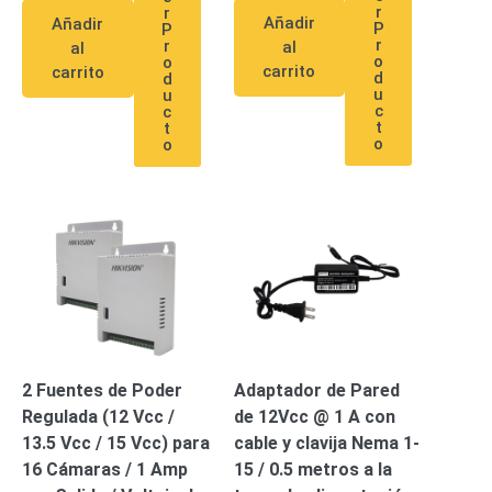
r
r
Añadir
Añadir
P
P
r
r
al
al
o
o
carrito
carrito
d
d
u
u
c
c
t
t
o
o
2 Fuentes de Poder
Adaptador de Pared
Regulada (12 Vcc /
de 12Vcc @ 1 A con
13.5 Vcc / 15 Vcc) para
cable y clavija Nema 1-
16 Cámaras / 1 Amp
15 / 0.5 metros a la