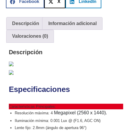
Facebook
X
LinkedIn
y
Electricidad
RG59
Tipo
Descripción
Información adicional
CaP
Telefónico
VGA
/ DVI /
Valoraciones (0)
HDMI
Cámaras
Descripción
IP y NVRs
Ambientes
Salinos
(Anticorrosión)
Antiexplosión
Bala
Codificadores
y
Especificaciones
Decodificadores
de
Video
Cubo
Domo
Características Principales:
/ Eyeball /
Megapixel (2560 x 1440).
Resolución máxima: 4
Turret
Fisheye
Iluminación mínima: 0.001 Lux @ (F1.6, AGC ON)
y
Lente fijo: 2.8mm (ángulo de apertura 96°)
Hemisféricas
Lente