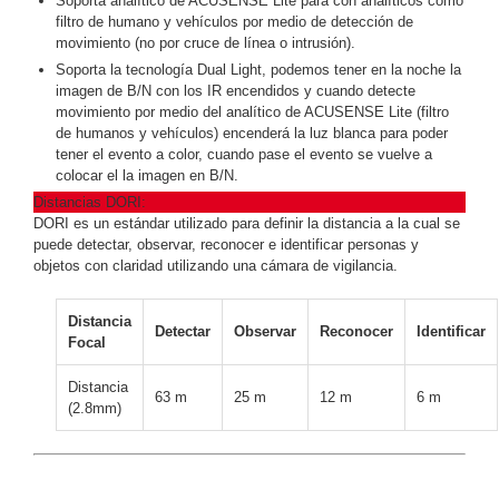
Soporta analítico de ACUSENSE Lite para con analíticos como
filtro de humano y vehículos por medio de detección de
Respaldo
Inyectores
movimiento (no por cruce de línea o intrusión).
PoE
PDU
Plantas
Soporta la tecnología Dual Light, podemos tener en la noche la
de
imagen de B/N con los IR encendidos y cuando detecte
Energía
PoE
movimiento por medio del analítico de ACUSENSE Lite (filtro
de Largo
de humanos y vehículos) encenderá la luz blanca para poder
tener el evento a color, cuando pase el evento se vuelve a
Alcance
UPS
colocar el la imagen en B/N.
- No Break
Distancias DORI:
Kits-
DORI es un estándar utilizado para definir la distancia a la cual se
Sistemas
puede detectar, observar, reconocer e identificar personas y
Completos
objetos con claridad utilizando una cámara de vigilancia.
IP
Megapixel
TurboHD
Distancia
Detectar
Observar
Reconocer
Identificar
de 4
Focal
Canales
TurboHD
de 8
Distancia
63 m
25 m
12 m
6 m
(2.8mm)
Canales
Monitores
Pantallas
y