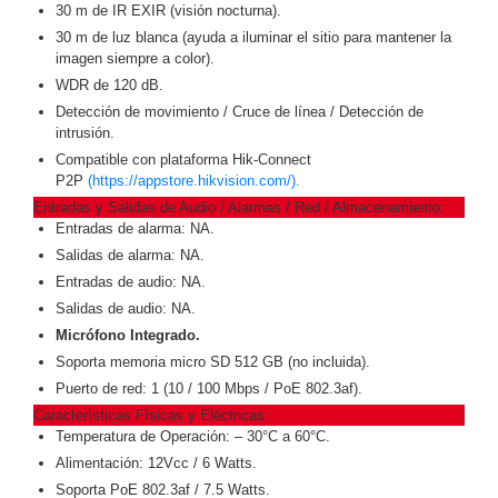
30 m de IR EXIR (visión nocturna).
Motorizado
NVRs
30 m de luz blanca (ayuda a iluminar el sitio para mantener la
Network
imagen siempre a color).
Video
WDR de 120 dB.
Recorders
Profesionales
Detección de movimiento / Cruce de línea / Detección de
-
intrusión.
Caja
PTZ
Térmicas
WiFi
Compatible con plataforma Hik-Connect
P2P
(https://appstore.hikvision.com/).
/ 4G /
Entradas y Salidas de Audio / Alarmas / Red / Almacenamiento:
Inalámbricas
Entradas de alarma: NA.
Cámaras
Salidas de alarma: NA.
y DVRs
HD
Entradas de audio: NA.
TurboHD
Salidas de audio: NA.
/ AHD /
Micrófono Integrado.
HD-TVI
Soporta memoria micro SD 512 GB (no incluida).
Ambientes
Puerto de red: 1 (10 / 100 Mbps / PoE 802.3af).
Salinos
Antiexplosión
Bala
Domo
Características Físicas y Eléctricas:
/ Eyeball /
Temperatura de Operación: – 30°C a 60°C.
Turret
Especiales
Lente
Alimentación: 12Vcc / 6 Watts.
Motorizado
Ocultas
Soporta PoE 802.3af / 7.5 Watts.