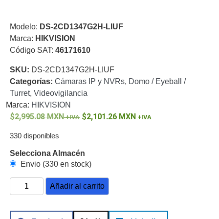
o
Refacciones
Probadores
Modelo:
DS-2CD1347G2H-LIUF
de
Marca:
HIKVISION
Video
Transceptores
Código SAT:
46171610
de Video
Cables y
SKU:
DS-2CD1347G2H-LIUF
Conectores
Categorías:
Cámaras IP y NVRs
,
Domo / Eyeball /
Adaptador
Turret
,
Videovigilancia
a
Marca:
HIKVISION
RCA
Audio
2,995.08
MXN
2,101.26
MXN
y
330 disponibles
Video
Cable
Coaxial y
Selecciona Almacén
Conectores
Cables
Envio (330 en stock)
Armados -
Coaxial
Categoría
Añadir al carrito
5e
Fibra
Óptica
Para
Alimentación