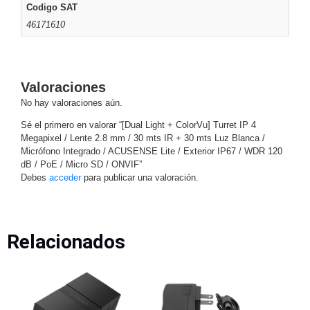
Accesorios
Body
Codigo SAT
Cams
46171610
(Portátiles)
Cámaras
Móviles
Dash
Cams
Valoraciones
Videoporteros
e
No hay valoraciones aún.
Interfonos
Sé el primero en valorar “[Dual Light + ColorVu] Turret IP 4
Accesorios
Intercomunicadores
Videoporteros
Megapixel / Lente 2.8 mm / 30 mts IR + 30 mts Luz Blanca /
Analógicos
Videoporteros
Micrófono Integrado / ACUSENSE Lite / Exterior IP67 / WDR 120
IP
dB / PoE / Micro SD / ONVIF”
Debes
acceder
para publicar una valoración.
Relacionados