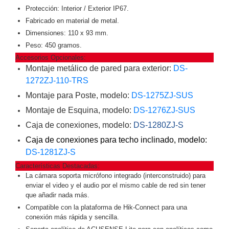
-
Protección: Interior / Exterior IP67.
Pinhole
PTZ
Videograbadoras
Fabricado en material de metal.
Analógicas
Dimensiones: 110 x 93 mm.
- TurboHD
Peso: 450 gramos.
TVI / AHD
Accesorios Opcionales:
/ CVI
Montaje metálico de pared para exterior:
DS-
Drones,
1272ZJ-110-TRS
Robots e
Montaje para Poste, modelo:
DS-1275ZJ-SUS
Industrial
Cámaras
Montaje de Esquina, modelo:
DS-1276ZJ-SUS
Industriales
Caja de conexiones, modelo:
DS-1280ZJ-S
Energía
Caja de conexiones para techo inclinado, modelo:
Adaptadores
DS-1281ZJ-S
de
Características Destacadas:
Pared
Baterías
Fuentes
La cámara soporta micrófono integrado (interconstruido) para
de
enviar el video y el audio por el mismo cable de red sin tener
Alimentación
Fuentes
que añadir nada más.
de
Compatible con la plataforma de Hik-Connect para una
Alimentación
conexión más rápida y sencilla.
con