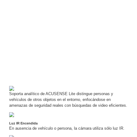
Mobiliario
Accesorios
Mobiliario
de
Apoyo
Pantallas
/
Monitores
Videowall
Seguridad
Protección
Contra
Descargas
Corriente
Alterna
Corriente
Directa
Servidores
Soporta analítico de ACUSENSE Lite distingue personas y
/
vehículos de otros objetos en el entorno, enfocándose en
Almacenamiento
amenazas de seguridad reales con búsquedas de video eficientes.
Accesorios
Discos
Duros
Luz IR Encendida
Mecánicos
En ausencia de vehículo o persona, la cámara utiliza sólo luz IR.
(HDD)
Memorias