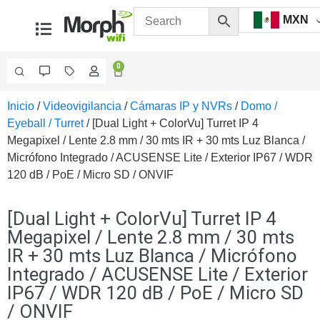
MXN
0
Inicio
/
Videovigilancia
/
Cámaras IP y NVRs
/
Domo /
Videovigilancia
Eyeball / Turret
/ [Dual Light + ColorVu] Turret IP 4
Accesorios
Megapixel / Lente 2.8 mm / 30 mts IR + 30 mts Luz Blanca /
Generales
Micrófono Integrado / ACUSENSE Lite / Exterior IP67 / WDR
Accesorios
120 dB / PoE / Micro SD / ONVIF
Ethernet y
Fibra
Accesorios
para
[Dual Light + ColorVu] Turret IP 4
Computadora
Megapixel / Lente 2.8 mm / 30 mts
y
IR + 30 mts Luz Blanca / Micrófono
Smartphones
Cajas
Integrado / ACUSENSE Lite / Exterior
de
IP67 / WDR 120 dB / PoE / Micro SD
Interconexión
Controladores
/ ONVIF
PTZ
Gabinetes