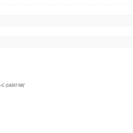
ywell
Wisenet Wave
XMR CEIBAII / KAPOK
ash Cams y Body Cams
es)
Cámaras Móviles
Dash Cams
Videoporteros Analógicos
Videoporteros IP
-C (14207-59)”