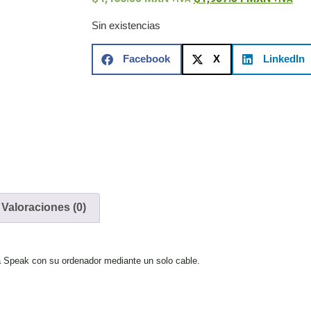
ón)
Antiexplosión
Bala
Codificadores y Decodificadores de
ret
Fisheye y Hemisféricas
Lente Motorizado
NVRs Network
Sin existencias
ole
Profesionales - Caja
PTZ
Térmicas
WiFi / 4G / Inalámbricas
/ AHD / HD-TVI
Facebook
X
LinkedIn
n
Bala
Domo / Eyeball / Turret
Especiales
Lente
Z
Videograbadoras Analógicas - TurboHD TVI / AHD / CVI
Fuentes de Alimentación
Fuentes de Alimentación con
lantas de Energía
PoE de Largo Alcance
UPS - No Break
ales
TurboHD de 8 Canales
Valoraciones (0)
rio
Pantallas / Monitores
Videowall Seguridad
te Directa
Redes
 Speak con su ordenador mediante un solo cable.
S / SAN / eSATA
Discos Duros Mecánicos (HDD)
Memorias
ores de Aplicación
Unidades de Estado Sólido (SSD)