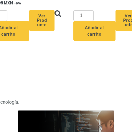
98
MXN
Ver
Ver
Pro
Prod
uct
ucto
Añadir al
Añadir al
carrito
carrito
ecnología.