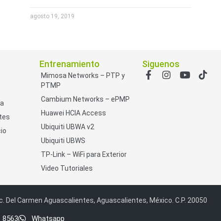
agosto 19, 2019
Entrenamiento
Siguenos
Mimosa Networks – PTP y
PTMP
Cambium Networks – ePMP
ía
Huawei HCIA Access
tes
Ubiquiti UBWA v2
io
Ubiquiti UBWS
TP-Link – WiFi para Exterior
Video Tutoriales
c. Del Carmen Aguascalientes, Aguascalientes, México. C.P. 20050
1 8563
Whatsapp