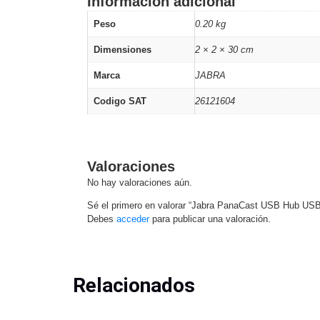
Información adicional
Software VMS y Analíticas
EPCOM Cloud
HIKVISION
Hone
Peso
0.20 kg
Videograbadoras Móviles, D
Dimensiones
2 × 2 × 30 cm
Accesorios
Body Cams (Portátil
Videoporteros e Interfonos
Marca
JABRA
Accesorios
Intercomunicadores
Codigo SAT
26121604
Valoraciones
No hay valoraciones aún.
Sé el primero en valorar “Jabra PanaCast USB Hub USB
Debes
acceder
para publicar una valoración.
Relacionados