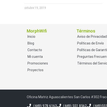
octubre 19, 2019
MorphWifi
Términos
Inicio
Aviso de Privacidad
Blog
Políticas de Envío
Contacto
Políticas de Garant
Mi cuenta
Preguntas Frecuen
Promociones
Términos del Servic
Proyectos
Oficina Matriz Aguascalientes San Carlos #302 Frac
(449) 978 6163
(449) 551 8562
(449)55