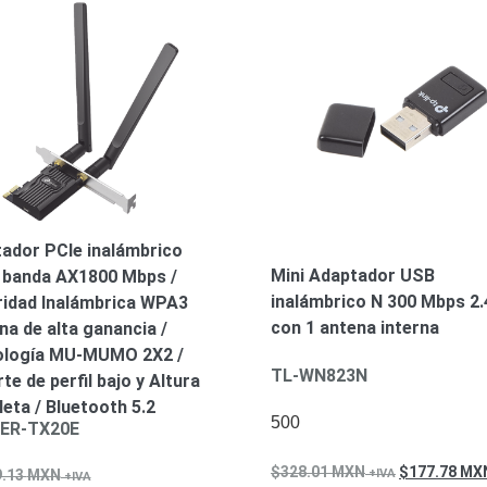
ador PCIe inalámbrico
Mini Adaptador USB
 banda AX1800 Mbps /
inalámbrico N 300 Mbps 2
idad Inalámbrica WPA3
con 1 antena interna
na de alta ganancia /
ología MU-MUMO 2X2 /
TL-WN823N
te de perfil bajo y Altura
eta / Bluetooth 5.2
500
ER-TX20E
328.01
MXN
177.78
MX
9.13
MXN