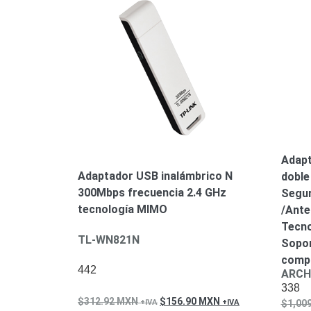
Adapt
Adaptador USB inalámbrico N
doble
300Mbps frecuencia 2.4 GHz
Segur
tecnología MIMO
/Ante
Tecn
TL-WN821N
Sopor
compl
442
ARCH
338
312.92
MXN
156.90
MXN
1,00