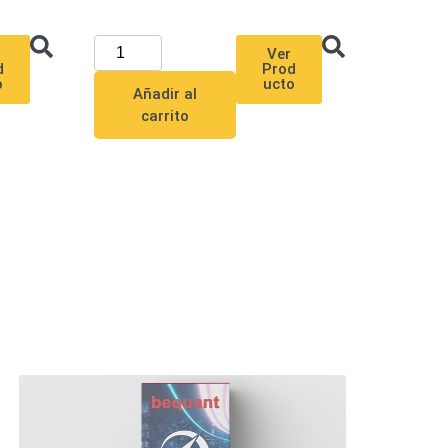
Ver
d
Prod
o
ucto
Añadir al
carrito