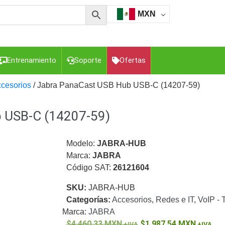
MXN
Entrenamiento
Soporte
Ofertas
cesorios
/ Jabra PanaCast USB Hub USB-C (14207-59)
 USB-C (14207-59)
esorios para Computadora y Smartphones
Cajas de
Z
Gabinetes de Acero para DVR y NVR
Gabinetes para
Luz Blanca
Kits Extensores, Convertidores , Divisores, HDMI,
Modelo:
JABRA-HUB
tajes y Brackets para Cámaras
Partes o
Marca:
JABRA
eo
Transceptores de Video
Código SAT:
26121604
o
Cable Coaxial y Conectores
Cables Armados -
SKU:
JABRA-HUB
ca
Para Alimentación y Electricidad
RG59 Tipo
Categorías:
Accesorios
,
Redes e IT
,
VoIP - 
I
Marca:
JABRA
4,460.33
MXN
1,987.54
MXN