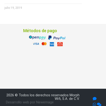
julio 19, 2019
Métodos de pago
2026 © Todos los derechos reservados Morph
Wifi, S.A. de C.V.
Desarrollo web por Newemage