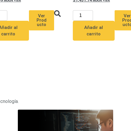
99
MXN
1,451.74
MXN
Ver
Ver
Prod
Pro
ucto
uct
Añadir al
Añadir al
carrito
carrito
ecnología.