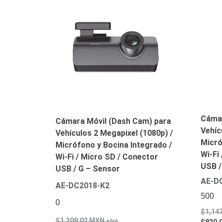
Cámar
Cámara Móvil (Dash Cam) para
Vehíc
Vehículos 2 Megapixel (1080p) /
Micró
Micrófono y Bocina Integrado /
Wi-Fi
Wi-Fi / Micro SD / Conector
USB /
USB / G – Sensor
AE-D
AE-DC2018-K2
500
0
1,14
1,209.02
MXN