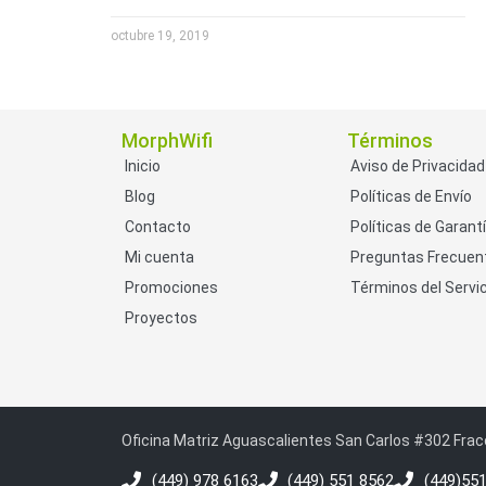
octubre 19, 2019
MorphWifi
Términos
Inicio
Aviso de Privacidad
Blog
Políticas de Envío
Contacto
Políticas de Garant
Mi cuenta
Preguntas Frecuen
Promociones
Términos del Servic
Proyectos
Oficina Matriz Aguascalientes San Carlos #302 Frac
(449) 978 6163
(449) 551 8562
(449)55