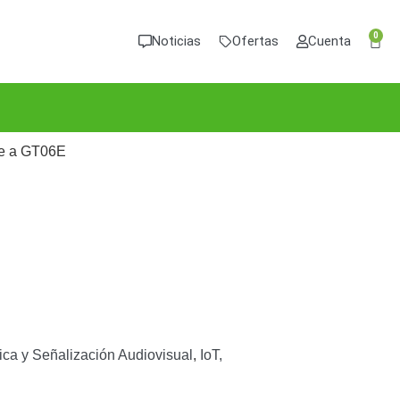
0
Noticias
Ofertas
Cuenta
re a GT06E
ica y Señalización Audiovisual
,
IoT,