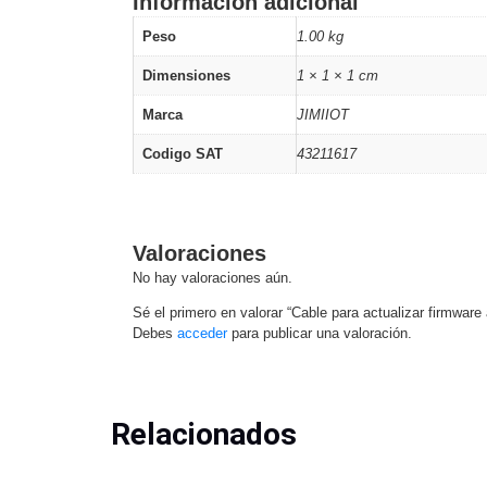
Información adicional
Software VMS y Analíticas
EPCOM Cloud
HIKVISION
Hone
Peso
1.00 kg
Videograbadoras Móviles, D
Dimensiones
1 × 1 × 1 cm
Accesorios
Body Cams (Portátil
Videoporteros e Interfonos
Marca
JIMIIOT
Accesorios
Intercomunicadores
Codigo SAT
43211617
Valoraciones
No hay valoraciones aún.
Sé el primero en valorar “Cable para actualizar firmwar
Debes
acceder
para publicar una valoración.
Relacionados