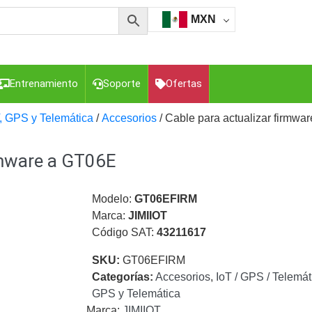
MXN
Entrenamiento
Soporte
Ofertas
T, GPS y Telemática
/
Accesorios
/ Cable para actualizar firmwa
rmware a GT06E
esorios para Computadora y Smartphones
Cajas de
Z
Gabinetes de Acero para DVR y NVR
Gabinetes para
Luz Blanca
Kits Extensores, Convertidores , Divisores, HDMI,
Modelo:
GT06EFIRM
tajes y Brackets para Cámaras
Partes o
Marca:
JIMIIOT
eo
Transceptores de Video
Código SAT:
43211617
o
Cable Coaxial y Conectores
Cables Armados -
SKU:
GT06EFIRM
ca
Para Alimentación y Electricidad
RG59 Tipo
Categorías:
Accesorios
,
IoT / GPS / Telemát
I
GPS y Telemática
Marca:
JIMIIOT