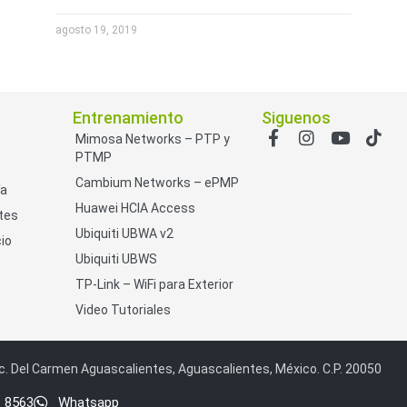
agosto 19, 2019
Entrenamiento
Siguenos
Mimosa Networks – PTP y
PTMP
Cambium Networks – ePMP
ía
Huawei HCIA Access
tes
Ubiquiti UBWA v2
io
Ubiquiti UBWS
TP-Link – WiFi para Exterior
Video Tutoriales
c. Del Carmen Aguascalientes, Aguascalientes, México. C.P. 20050
1 8563
Whatsapp