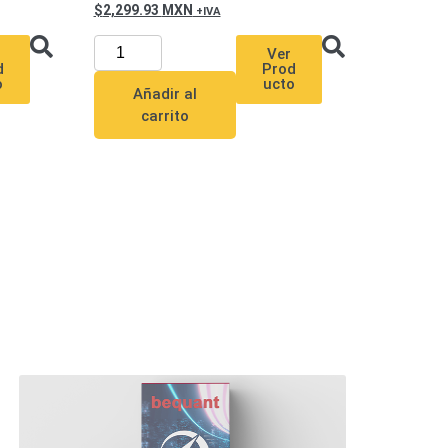
2,299.93
MXN
Ver
d
Prod
o
ucto
Añadir al
carrito