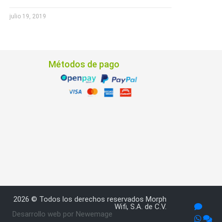
julio 19, 2019
Métodos de pago
2026 © Todos los derechos reservados Morph
Wifi, S.A. de C.V.
Desarrollo web por Newemage