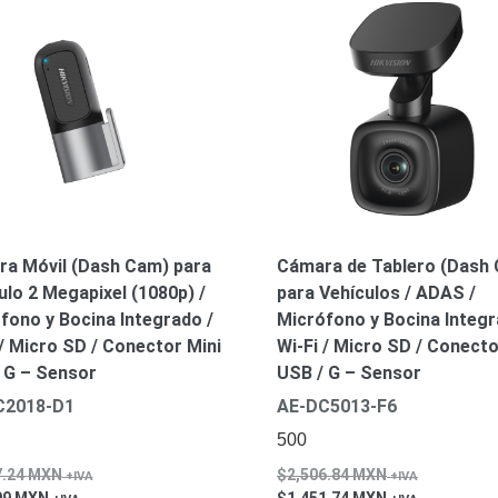
a Móvil (Dash Cam) para
Cámara de Tablero (Dash
ulo 2 Megapixel (1080p) /
para Vehículos / ADAS /
fono y Bocina Integrado /
Micrófono y Bocina Integr
 / Micro SD / Conector Mini
Wi-Fi / Micro SD / Conect
 G – Sensor
USB / G – Sensor
C2018-D1
AE-DC5013-F6
500
7.24
MXN
2,506.84
MXN