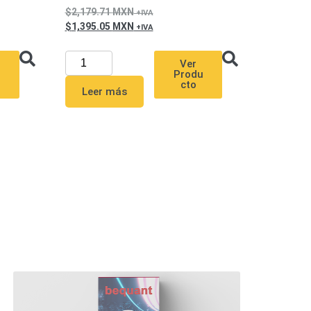
2,179.71
MXN
1,395.05
MXN
Ver
Produ
u
cto
Leer más