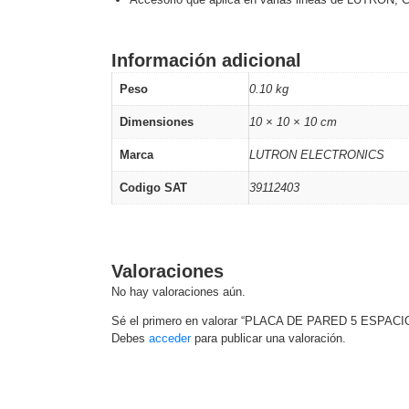
Software VMS y Analíticas
EPCOM Cloud
HIKVISION
Hone
Videograbadoras Móviles, D
Información adicional
Accesorios
Body Cams (Portátil
Videoporteros e Interfonos
Peso
0.10 kg
Accesorios
Intercomunicadores
Dimensiones
10 × 10 × 10 cm
Marca
LUTRON ELECTRONICS
Codigo SAT
39112403
Valoraciones
No hay valoraciones aún.
Sé el primero en valorar “PLACA DE PARED 5 ESPACI
Debes
acceder
para publicar una valoración.