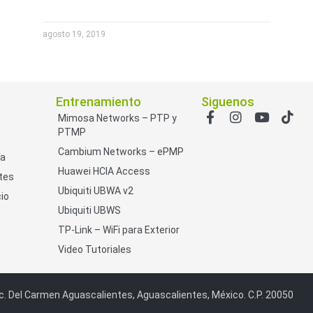
agosto 19, 2019
Entrenamiento
Siguenos
Mimosa Networks – PTP y
PTMP
Cambium Networks – ePMP
ía
Huawei HCIA Access
tes
Ubiquiti UBWA v2
io
Ubiquiti UBWS
TP-Link – WiFi para Exterior
Video Tutoriales
c. Del Carmen Aguascalientes, Aguascalientes, México. C.P. 20050