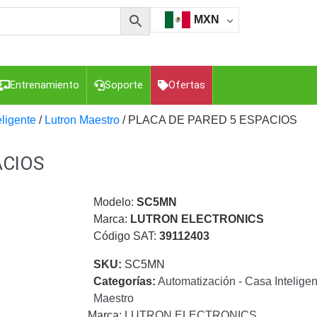
MXN
Entrenamiento
Soporte
Ofertas
eligente
/
Lutron Maestro
/ PLACA DE PARED 5 ESPACIOS
ACIOS
esorios para Computadora y Smartphones
Cajas de
Z
Gabinetes de Acero para DVR y NVR
Gabinetes para
Luz Blanca
Kits Extensores, Convertidores , Divisores, HDMI,
Modelo:
SC5MN
tajes y Brackets para Cámaras
Partes o
Marca:
LUTRON ELECTRONICS
eo
Transceptores de Video
Código SAT:
39112403
o
Cable Coaxial y Conectores
Cables Armados -
SKU:
SC5MN
ca
Para Alimentación y Electricidad
RG59 Tipo
Categorías:
Automatización - Casa Inteligen
I
Maestro
Marca:
LUTRON ELECTRONICS