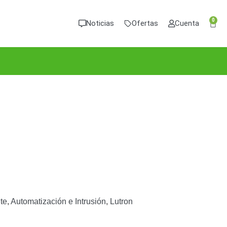
0
Noticias
Ofertas
Cuenta
te
,
Automatización e Intrusión
,
Lutron