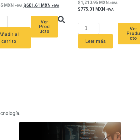
1,210.95
MXN
15
MXN
601.61
MXN
775.01
MXN
Ver
Prod
Ver
ucto
Prod
Añadir al
cto
Leer más
carrito
ecnología.