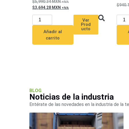
5,990.34
MXN
940.
3,694.28
MXN
Ver
Prod
ucto
Añadir al
carrito
BLOG
Noticias de la industria
Entérate de las novedades en la industria de la t