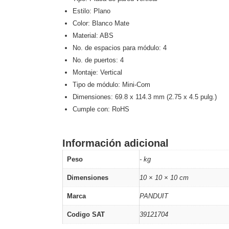
Software VMS y Analíticas
Estilo: Plano
EPCOM Cloud
HIKVISION
Hone
Color: Blanco Mate
Videograbadoras Móviles, D
Material: ABS
Accesorios
Body Cams (Portátil
No. de espacios para módulo: 4
Videoporteros e Interfonos
No. de puertos: 4
Accesorios
Intercomunicadores
Montaje: Vertical
Tipo de módulo: Mini-Com
Dimensiones: 69.8 x 114.3 mm (2.75 x 4.5 pulg.)
Cumple con: RoHS
Información adicional
Peso
- kg
Dimensiones
10 × 10 × 10 cm
Marca
PANDUIT
Codigo SAT
39121704