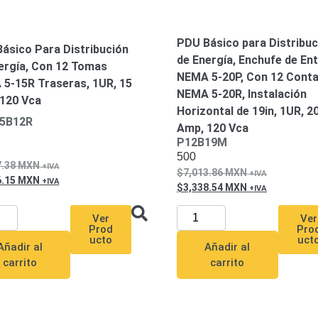
PDU Básico para Distribuc
ásico Para Distribución
de Energía, Enchufe de En
ergía, Con 12 Tomas
NEMA 5-20P, Con 12 Cont
5-15R Traseras, 1UR, 15
NEMA 5-20R, Instalación
120 Vca
Horizontal de 19in, 1UR, 2
5B12R
Amp, 120 Vca
P12B19M
500
7.38
MXN
7,013.86
MXN
6.15
MXN
3,338.54
MXN
Ver
Ver
Prod
Pro
ucto
uct
Añadir al
Añadir al
carrito
carrito