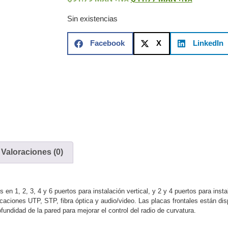
ón)
Antiexplosión
Bala
Codificadores y Decodificadores de
ret
Fisheye y Hemisféricas
Lente Motorizado
NVRs Network
Sin existencias
ole
Profesionales - Caja
PTZ
Térmicas
WiFi / 4G / Inalámbricas
/ AHD / HD-TVI
Facebook
X
LinkedIn
n
Bala
Domo / Eyeball / Turret
Especiales
Lente
Z
Videograbadoras Analógicas - TurboHD TVI / AHD / CVI
Fuentes de Alimentación
Fuentes de Alimentación con
lantas de Energía
PoE de Largo Alcance
UPS - No Break
ales
TurboHD de 8 Canales
Valoraciones (0)
rio
Pantallas / Monitores
Videowall Seguridad
te Directa
Redes
 en 1, 2, 3, 4 y 6 puertos para instalación vertical, y 2 y 4 puertos para insta
ciones UTP, STP, fibra óptica y audio/video. Las placas frontales están dispo
S / SAN / eSATA
Discos Duros Mecánicos (HDD)
Memorias
fundidad de la pared para mejorar el control del radio de curvatura.
ores de Aplicación
Unidades de Estado Sólido (SSD)