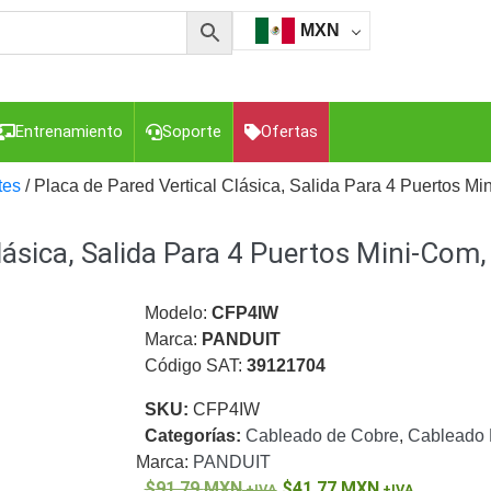
MXN
Entrenamiento
Soporte
Ofertas
tes
/ Placa de Pared Vertical Clásica, Salida Para 4 Puertos M
Clásica, Salida Para 4 Puertos Mini-Com
esorios para Computadora y Smartphones
Cajas de
Z
Gabinetes de Acero para DVR y NVR
Gabinetes para
Luz Blanca
Kits Extensores, Convertidores , Divisores, HDMI,
Modelo:
CFP4IW
tajes y Brackets para Cámaras
Partes o
Marca:
PANDUIT
eo
Transceptores de Video
Código SAT:
39121704
o
Cable Coaxial y Conectores
Cables Armados -
SKU:
CFP4IW
ca
Para Alimentación y Electricidad
RG59 Tipo
Categorías:
Cableado de Cobre
,
Cableado 
I
Marca:
PANDUIT
91.79
MXN
41.77
MXN