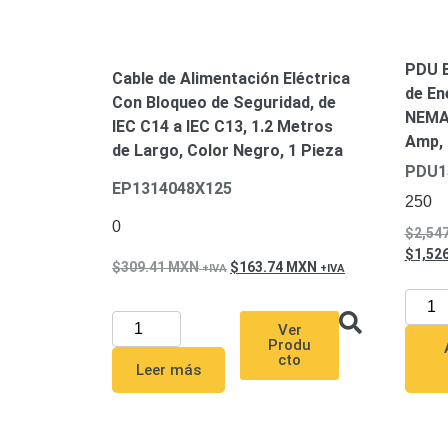
PDU B
Cable de Alimentación Eléctrica
de En
Con Bloqueo de Seguridad, de
NEMA 
IEC C14 a IEC C13, 1.2 Metros
Amp, 
de Largo, Color Negro, 1 Pieza
PDU1
EP1314048X125
250
0
2,54
1,52
309.41
MXN
163.74
MXN
Ver
Produ
cto
Leer más