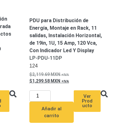
ión
PDU para Distribución de
trada
Energía, Montaje en Rack, 11
actos
salidas, Instalación Horizontal,
de 19in, 1U, 15 Amp, 120 Vca,
0
Con Indicador Led Y Display
LP-PDU-11DP
124
2,119.69
MXN
1,299.58
MXN
Ver
Prod
d
ucto
o
Añadir al
carrito