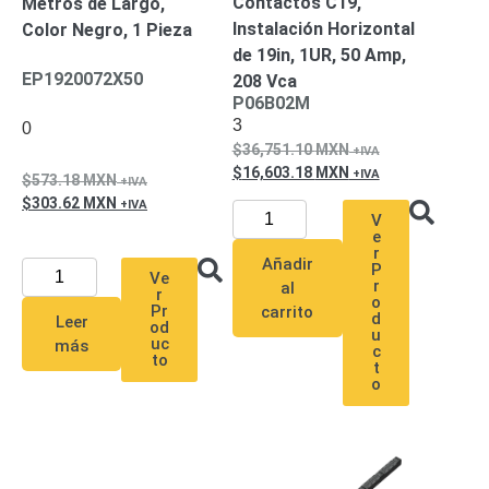
Contactos C19,
Metros de Largo,
Alimentación
Instalación Horizontal
Color Negro, 1 Pieza
con
de 19in, 1UR, 50 Amp,
EP1920072X50
Respaldo
Inyectores
208 Vca
P06B02M
PoE
PDU
Plantas
3
0
de
36,751.10
MXN
Energía
PoE
16,603.18
MXN
573.18
MXN
de Largo
303.62
MXN
Alcance
UPS
V
- No Break
e
r
Kits-
Añadir
P
Ve
Sistemas
r
al
r
o
Completos
Pr
carrito
d
Leer
od
IP
u
uc
más
c
Megapixel
TurboHD
to
t
de 4
o
Canales
TurboHD
de 8
Canales
Monitores