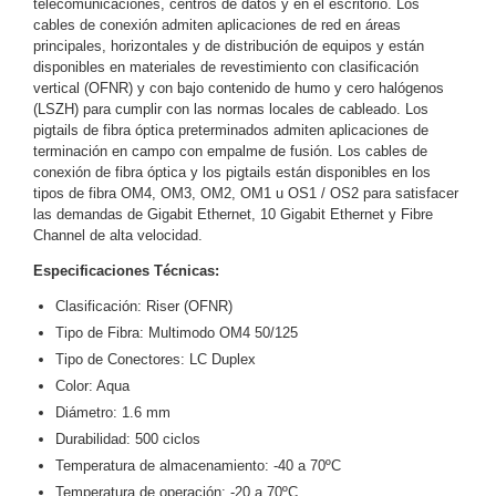
telecomunicaciones, centros de datos y en el escritorio. Los
cables de conexión admiten aplicaciones de red en áreas
y
principales, horizontales y de distribución de equipos y están
Electricidad
RG59
disponibles en materiales de revestimiento con clasificación
Tipo
vertical (OFNR) y con bajo contenido de humo y cero halógenos
CaP
Telefónico
VGA
(LSZH) para cumplir con las normas locales de cableado. Los
pigtails de fibra óptica preterminados admiten aplicaciones de
/ DVI /
terminación en campo con empalme de fusión. Los cables de
HDMI
conexión de fibra óptica y los pigtails están disponibles en los
Cámaras
tipos de fibra OM4, OM3, OM2, OM1 u OS1 / OS2 para satisfacer
IP y NVRs
las demandas de Gigabit Ethernet, 10 Gigabit Ethernet y Fibre
Ambientes
Channel de alta velocidad.
Salinos
Especificaciones Técnicas:
(Anticorrosión)
Antiexplosión
Bala
Codificadores
Clasificación: Riser (OFNR)
y
Tipo de Fibra: Multimodo OM4 50/125
Decodificadores
Tipo de Conectores: LC Duplex
de
Color: Aqua
Video
Cubo
Domo
Diámetro: 1.6 mm
/ Eyeball /
Durabilidad: 500 ciclos
Turret
Fisheye
Temperatura de almacenamiento: -40 a 70ºC
y
Temperatura de operación: -20 a 70ºC
Hemisféricas
Lente