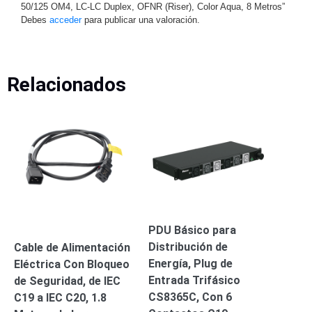
Turret
Especiales
Lente
50/125 OM4, LC-LC Duplex, OFNR (Riser), Color Aqua, 8 Metros”
Debes
acceder
para publicar una valoración.
Motorizado
Ocultas
-
Pinhole
PTZ
Videograbadoras
Analógicas
Relacionados
- TurboHD
TVI / AHD
/ CVI
Drones,
Robots e
Industrial
Cámaras
Industriales
Energía
Adaptadores
PDU Básico para
de
Distribución de
Cable de Alimentación
Pared
Baterías
Fuentes
Energía, Plug de
Eléctrica Con Bloqueo
de
Entrada Trifásico
de Seguridad, de IEC
Alimentación
Fuentes
CS8365C, Con 6
C19 a IEC C20, 1.8
de