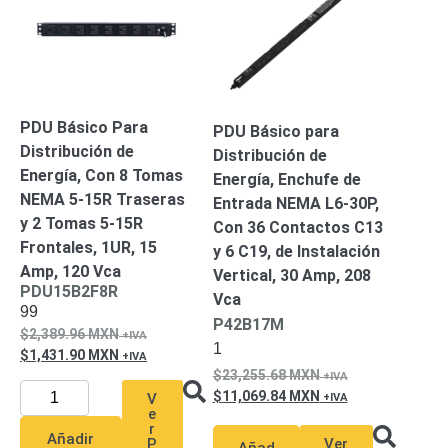
Pantallas
y
Mobiliario
Accesorios
Mobiliario
de
Apoyo
Pantallas
PDU Básico Para
PDU Básico para
/
Distribución de
Distribución de
Monitores
Videowall
Energía, Con 8 Tomas
Energía, Enchufe de
Seguridad
NEMA 5-15R Traseras
Entrada NEMA L6-30P,
Protección
y 2 Tomas 5-15R
Con 36 Contactos C13
Contra
Frontales, 1UR, 15
y 6 C19, de Instalación
Descargas
Amp, 120 Vca
Vertical, 30 Amp, 208
Coaxial
Corriente
PDU15B2F8R
Vca
Alterna
Corriente
99
P42B17M
Directa
Redes
2,389.96
MXN
1
Servidores
1,431.90
MXN
/
23,255.68
MXN
Almacenamiento
11,069.84
MXN
V
Accesorios
Almacenamiento
e
r
NAS /
Añadir
Ver
P