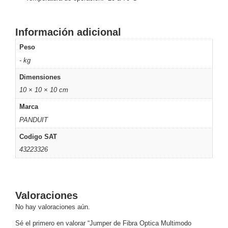
Motorizado
NVRs
Network
Información adicional
Video
Peso
Recorders
Ocultas
- kg
-
Pinhole
Profesionales
Dimensiones
-
10 × 10 × 10 cm
Caja
PTZ
Térmicas
WiFi
Marca
/ 4G /
PANDUIT
Inalámbricas
Cámaras
Codigo SAT
y DVRs
43223326
HD
TurboHD
/ AHD /
HD-TVI
Valoraciones
Ambientes
No hay valoraciones aún.
Salinos
Antiexplosión
Bala
Domo
/ Eyeball /
Sé el primero en valorar “Jumper de Fibra Optica Multimodo