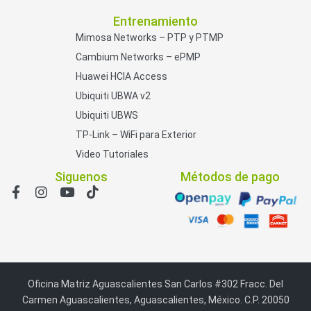
Entrenamiento
Mimosa Networks – PTP y PTMP
Cambium Networks – ePMP
Huawei HCIA Access
Ubiquiti UBWA v2
Ubiquiti UBWS
TP-Link – WiFi para Exterior
Video Tutoriales
Siguenos
Métodos de pago
Oficina Matriz Aguascalientes San Carlos #302 Fracc. Del
Carmen Aguascalientes, Aguascalientes, México. C.P. 20050