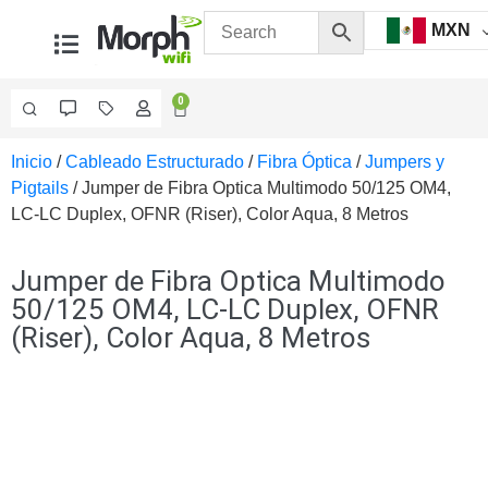
MXN
0
Inicio
/
Cableado Estructurado
/
Fibra Óptica
/
Jumpers y
Videovigilancia
Pigtails
/ Jumper de Fibra Optica Multimodo 50/125 OM4,
Accesorios
LC-LC Duplex, OFNR (Riser), Color Aqua, 8 Metros
Generales
Accesorios
Ethernet y
Jumper de Fibra Optica Multimodo
Fibra
Accesorios
50/125 OM4, LC-LC Duplex, OFNR
para
(Riser), Color Aqua, 8 Metros
Computadora
y
Smartphones
Cajas
de
Interconexión
Controladores
PTZ
Gabinetes