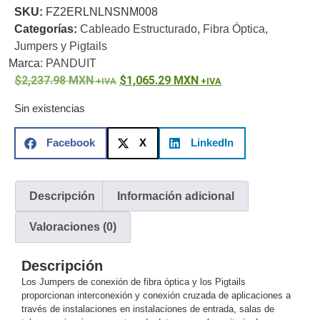
SKU:
FZ2ERLNLNSNM008
o
Categorías:
Cableado Estructurado
,
Fibra Óptica
,
Refacciones
Probadores
Jumpers y Pigtails
de
Marca:
PANDUIT
Video
Transceptores
2,237.98
MXN
1,065.29
MXN
de Video
Cables y
Sin existencias
Conectores
Adaptador
Facebook
X
LinkedIn
a
RCA
Audio
y
Descripción
Información adicional
Video
Cable
Coaxial y
Valoraciones (0)
Conectores
Cables
Armados -
Descripción
Coaxial
Categoría
Los Jumpers de conexión de fibra óptica y los Pigtails
5e
Fibra
proporcionan interconexión y conexión cruzada de aplicaciones a
Óptica
Para
través de instalaciones en instalaciones de entrada, salas de
Alimentación