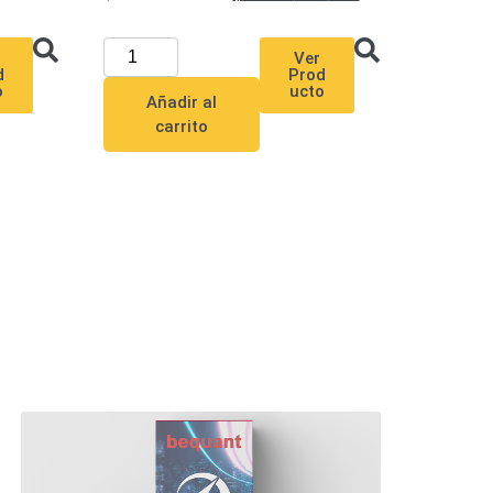
Ver
Prod
d
ucto
o
Añadir al
carrito