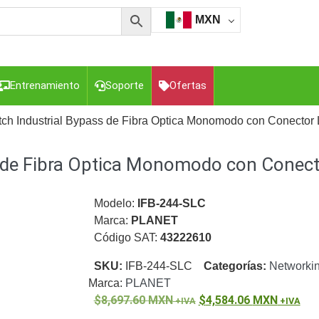
MXN
Entrenamiento
Soporte
Ofertas
tch Industrial Bypass de Fibra Optica Monomodo con Conector
s de Fibra Optica Monomodo con Conect
esorios para Computadora y Smartphones
Cajas de
Z
Gabinetes de Acero para DVR y NVR
Gabinetes para
Luz Blanca
Kits Extensores, Convertidores , Divisores, HDMI,
Modelo:
IFB-244-SLC
tajes y Brackets para Cámaras
Partes o
Marca:
PLANET
eo
Transceptores de Video
Código SAT:
43222610
o
Cable Coaxial y Conectores
Cables Armados -
SKU:
IFB-244-SLC
Categorías:
Networki
ca
Para Alimentación y Electricidad
RG59 Tipo
Marca:
PLANET
I
8,697.60
MXN
4,584.06
MXN