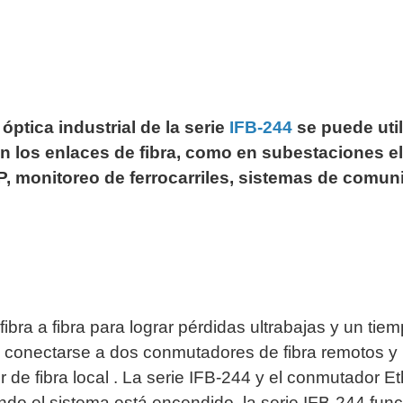
ywell
Wisenet Wave
XMR CEIBAII / KAPOK
ash Cams y Body Cams
es)
Cámaras Móviles
Dash Cams
Videoporteros Analógicos
Videoporteros IP
 óptica industrial de la serie
IFB-244
se puede util
 en los enlaces de fibra, como en subestaciones el
P, monitoreo de ferrocarriles, sistemas de comun
fibra a fibra para lograr pérdidas ultrabajas y un ti
ra conectarse a dos conmutadores de fibra remotos y 
 de fibra local . La serie IFB-244 y el conmutador Et
ndo el sistema está encendido, la serie IFB-244 fu