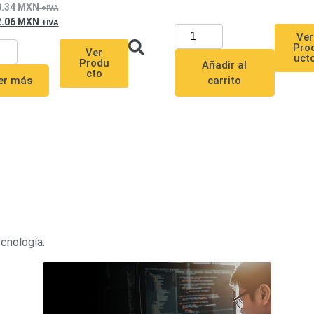
0.34
MXN
2.06
MXN
Ver
Pro
Ver
uct
Produ
Añadir al
cto
er más
carrito
ecnología.