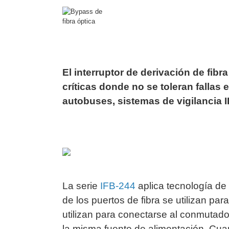
Software VMS y Analíticas
EPCOM Cloud
HIKVISION
Hone
Videograbadoras Móviles, D
Accesorios
Body Cams (Portátil
Videoporteros e Interfonos
Accesorios
Intercomunicadores
El interruptor de derivación de fibra
críticas donde no se toleran fallas
autobuses, sistemas de vigilancia I
La serie
IFB-244
aplica tecnología de 
de los puertos de fibra se utilizan pa
utilizan para conectarse al conmutador
la misma fuente de alimentación. Cua