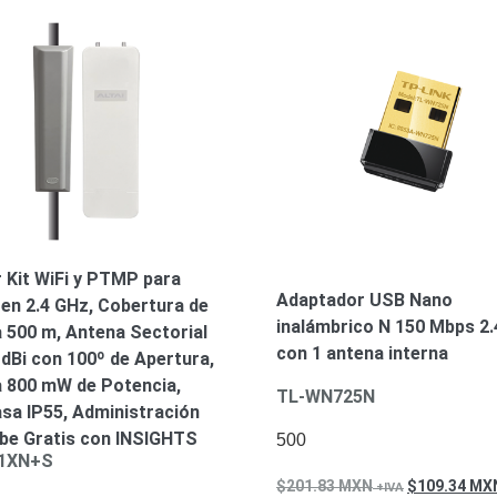
 Kit WiFi y PTMP para
Adaptador USB Nano
en 2.4 GHz, Cobertura de
inalámbrico N 150 Mbps 2
 500 m, Antena Sectorial
con 1 antena interna
 dBi con 100º de Apertura,
 800 mW de Potencia,
TL-WN725N
sa IP55, Administración
be Gratis con INSIGHTS
500
C1XN+S
201.83
MXN
109.34
MX