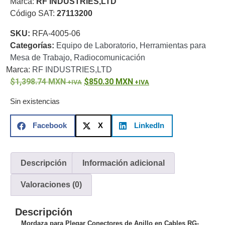
Marca:
RF INDUSTRIES,LTD
o
Código SAT:
27113200
Refacciones
Probadores
SKU:
RFA-4005-06
de
Categorías:
Equipo de Laboratorio
,
Herramientas para
Video
Transceptores
Mesa de Trabajo
,
Radiocomunicación
de Video
Marca:
RF INDUSTRIES,LTD
Cables y
1,398.74
Conectores
MXN
850.30
MXN
Adaptador
Sin existencias
a
RCA
Audio
Facebook
X
LinkedIn
y
Video
Cable
Coaxial y
Descripción
Información adicional
Conectores
Cables
Armados -
Valoraciones (0)
Coaxial
Categoría
5e
Fibra
Descripción
Óptica
Para
Mordaza para Plegar Conectores de Anillo en Cables RG-
Alimentación