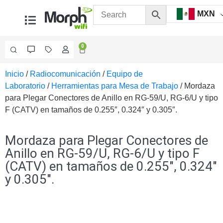
MXN
0
Inicio
/
Radiocomunicación
/
Equipo de
Videovigilancia
Laboratorio
/
Herramientas para Mesa de Trabajo
/ Mordaza
Accesorios
para Plegar Conectores de Anillo en RG-59/U, RG-6/U y tipo
Generales
F (CATV) en tamaños de 0.255″, 0.324″ y 0.305″.
Accesorios
Ethernet y
Fibra
Accesorios
Mordaza para Plegar Conectores de
para
Anillo en RG-59/U, RG-6/U y tipo F
Computadora
(CATV) en tamaños de 0.255″, 0.324″
y
y 0.305″.
Smartphones
Cajas
de
Interconexión
Controladores
PTZ
Gabinetes