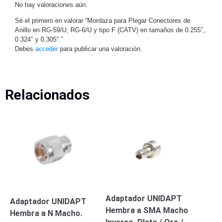
No hay valoraciones aún.
Motorizado
NVRs
Sé el primero en valorar “Mordaza para Plegar Conectores de
Network
Anillo en RG-59/U, RG-6/U y tipo F (CATV) en tamaños de 0.255″,
Video
0.324″ y 0.305″.”
Recorders
Ocultas
Debes
acceder
para publicar una valoración.
-
Pinhole
Profesionales
-
Relacionados
Caja
PTZ
Térmicas
WiFi
/ 4G /
Inalámbricas
Cámaras
y DVRs
HD
TurboHD
/ AHD /
HD-TVI
Ambientes
Adaptador UNIDAPT
Adaptador UNIDAPT
Salinos
Antiexplosión
Bala
Domo
Hembra a SMA Macho
Hembra a N Macho.
/ Eyeball /