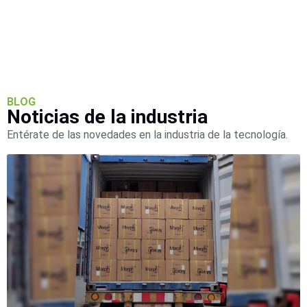
Pantallas
y
Mobiliario
Accesorios
Mobiliario
de
Apoyo
Pantallas
/
BLOG
Noticias de la industria
Monitores
Videowall
Seguridad
Entérate de las novedades en la industria de la tecnología.
Protección
Contra
Descargas
Coaxial
Corriente
Alterna
Corriente
Directa
Redes
Servidores
/
Almacenamiento
Accesorios
Almacenamiento
NAS /