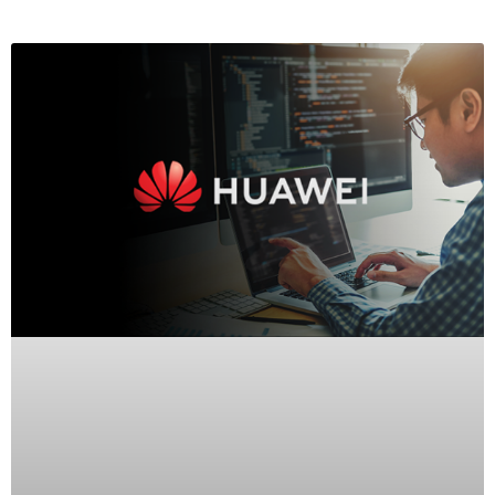
Wave
XMR
CEIBAII /
KAPOK
Videograbadoras
Móviles,
Dash
Cams y
Body
Cams
Accesorios
Body
Cams
(Portátiles)
Cámaras
Móviles
Dash
Cams
Videoporteros
e
Interfonos
Accesorios
Intercomunicadores
Videoporteros
Analógicos
Videoporteros
IP