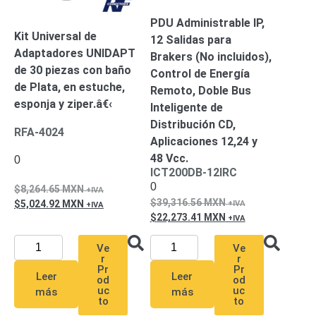
Alimentación
PDU Administrable IP,
con
Kit Universal de
12 Salidas para
Respaldo
Inyectores
Adaptadores UNIDAPT
Brakers (No incluidos),
PoE
PDU
Plantas
de 30 piezas con baño
Control de Energía
de
de Plata, en estuche,
Remoto, Doble Bus
Energía
PoE
esponja y ziper.â€‹
Inteligente de
de Largo
Distribución CD,
RFA-4024
Alcance
UPS
Aplicaciones 12,24 y
- No Break
48 Vcc.
0
Kits-
ICT200DB-12IRC
Sistemas
0
8,264.65
MXN
Completos
39,316.56
MXN
5,024.92
MXN
IP
22,273.41
MXN
Megapixel
TurboHD
de 4
Ve
Ve
r
r
Canales
TurboHD
Pr
Pr
Leer
Leer
de 8
od
od
uc
uc
más
más
Canales
to
to
Monitores