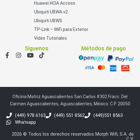
Huawei HCIA Access
Ubiquiti UBWA v2
Ubiquiti UBWS
TP-Link – WiFi para Exterior
Video Tutoriales
Siguenos
Métodos de pago
Oficina Matriz Aguascalientes San Carlos #302 Fracc. Del
Carmen Aguascalientes, Aguascalientes, México. C.P. 20050
(449) 978 6163
(449) 551 8562
(449)551 8563
Whatsapp
2026 © Todos los derechos reservados Morph Wifi, S.A. de
C.V.