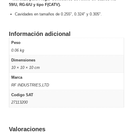
59/U, RG-6/U y tipo F(CATV).
y
Electricidad
RG59
Cavidades en tamaños de 0.255", 0.324" y 0.305".
Tipo
CaP
Telefónico
VGA
Información adicional
/ DVI /
HDMI
Peso
Cámaras
0.06 kg
IP y NVRs
Dimensiones
Ambientes
10 × 10 × 10 cm
Salinos
(Anticorrosión)
Antiexplosión
Bala
Codificadores
Marca
y
RF INDUSTRIES,LTD
Decodificadores
Codigo SAT
de
27113200
Video
Cubo
Domo
/ Eyeball /
Turret
Fisheye
y
Valoraciones
Hemisféricas
Lente