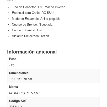
y
Tipo de Conector: TNC Macho Inverso.
Electricidad
RG59
Especial para Cable: RG-58/U.
Tipo
Modo de Ensamble: Anillo plegable.
CaP
Telefónico
VGA
Cuerpo de Bronce: Niquelado.
/ DVI /
Contacto Central: Oro.
HDMI
Aislante Dieléctrico: Teflón.
Cámaras
IP y NVRs
Ambientes
Información adicional
Salinos
Peso
(Anticorrosión)
Antiexplosión
Bala
Codificadores
- kg
y
Decodificadores
Dimensiones
de
10 × 10 × 10 cm
Video
Cubo
Domo
Marca
/ Eyeball /
RF INDUSTRIES,LTD
Turret
Fisheye
Codigo SAT
y
Hemisféricas
Lente
39121414