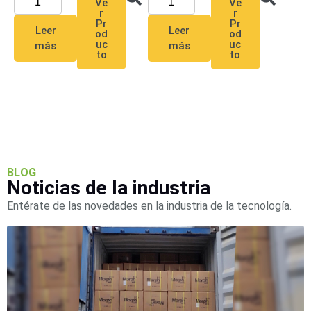
Ve
Ve
Mobiliario
r
r
Accesorios
Mobiliario
Pr
Pr
Leer
Leer
od
od
de
uc
uc
más
más
Apoyo
Pantallas
to
to
/
Monitores
Videowall
Seguridad
Protección
Contra
Descargas
Corriente
BLOG
Alterna
Corriente
Noticias de la industria
Directa
Entérate de las novedades en la industria de la tecnología.
Servidores
/
Almacenamiento
Accesorios
Discos
Duros
Mecánicos
(HDD)
Memorias