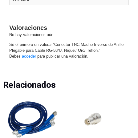
Motorizado
NVRs
Network
Video
Valoraciones
Recorders
Profesionales
No hay valoraciones aún.
-
Caja
PTZ
Térmicas
WiFi
Sé el primero en valorar “Conector TNC Macho Inverso de Anillo
Plegable para Cable RG-58/U, Níquel/ Oro/ Teflón.”
/ 4G /
Debes
acceder
para publicar una valoración.
Inalámbricas
Cámaras
y DVRs
HD
Relacionados
TurboHD
/ AHD /
HD-TVI
Ambientes
Salinos
Antiexplosión
Bala
Domo
/ Eyeball /
Turret
Especiales
Lente
Motorizado
Ocultas