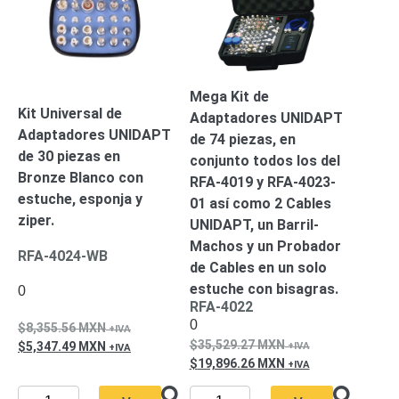
Respaldo
Inyectores
PoE
PDU
Plantas
de
Energía
PoE
Mega Kit de
de Largo
Kit Universal de
Adaptadores UNIDAPT
Alcance
UPS
Adaptadores UNIDAPT
de 74 piezas, en
- No Break
de 30 piezas en
conjunto todos los del
Kits-
Bronze Blanco con
RFA-4019 y RFA-4023-
Sistemas
estuche, esponja y
01 así como 2 Cables
Completos
ziper.
IP
UNIDAPT, un Barril-
Megapixel
TurboHD
Machos y un Probador
RFA-4024-WB
de 4
de Cables en un solo
Canales
TurboHD
estuche con bisagras.
0
RFA-4022
de 8
0
8,355.56
MXN
Canales
35,529.27
MXN
5,347.49
MXN
Monitores
19,896.26
MXN
Pantallas
y