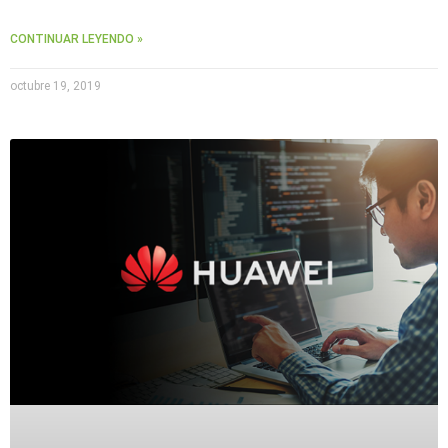
Accesorios
Body
Cams
CONTINUAR LEYENDO »
(Portátiles)
Cámaras
Móviles
Dash
octubre 19, 2019
Cams
Videoporteros
e
Interfonos
Accesorios
Intercomunicadores
Videoporteros
Analógicos
Videoporteros
IP