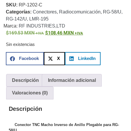
SKU:
RP-1202-C
o
Categorías:
Conectores
,
Radiocomunicación
,
RG-58/U,
Refacciones
Probadores
RG-142/U, LMR-195
de
Marca:
RF INDUSTRIES,LTD
Video
Transceptores
169.53
MXN
108.46
MXN
de Video
Cables y
Sin existencias
Conectores
Adaptador
Facebook
X
LinkedIn
a
RCA
Audio
y
Descripción
Información adicional
Video
Cable
Coaxial y
Valoraciones (0)
Conectores
Cables
Armados -
Descripción
Coaxial
Categoría
5e
Fibra
Óptica
Para
Conector TNC Macho Inverso de Anillo Plegable para RG-
58/U.
Alimentación