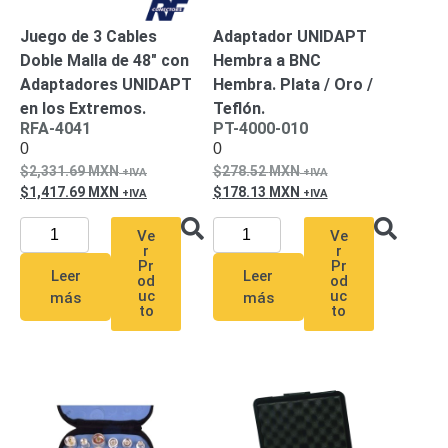
-
Pinhole
PTZ
Videograbadoras
Juego de 3 Cables
Adaptador UNIDAPT
Analógicas
Doble Malla de 48″ con
Hembra a BNC
- TurboHD
Adaptadores UNIDAPT
Hembra. Plata / Oro /
TVI / AHD
en los Extremos.
Teflón.
RFA-4041
PT-4000-010
/ CVI
0
0
Drones,
Robots e
2,331.69
MXN
278.52
MXN
Industrial
1,417.69
MXN
178.13
MXN
Cámaras
Ve
Ve
Industriales
r
r
Energía
Pr
Pr
Leer
Leer
Adaptadores
od
od
uc
uc
más
más
de
to
to
Pared
Baterías
Fuentes
de
Alimentación
Fuentes
de
Alimentación
con