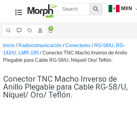
MXN
0
Inicio
/
Radiocomunicación
/
Conectores
/
RG-58/U, RG-
Videovigilancia
142/U, LMR-195
/ Conector TNC Macho Inverso de Anillo
Accesorios
Plegable para Cable RG-58/U, Níquel/ Oro/ Teflón.
Generales
Accesorios
Ethernet y
Conector TNC Macho Inverso de
Fibra
Accesorios
Anillo Plegable para Cable RG-58/U,
para
Níquel/ Oro/ Teflón.
Computadora
y
Smartphones
Cajas
de
Interconexión
Controladores
PTZ
Gabinetes