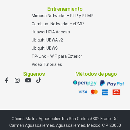
Entrenamiento
Mimosa Networks – PTP y PTMP
Cambium Networks – ePMP
Huawei HCIA Access
Ubiquiti UBWA v2
Ubiquiti UBWS
TP-Link – WiFi para Exterior
Video Tutoriales
Siguenos
Métodos de pago
Oficina Matriz Aguascalientes San Carlos #302 Fracc. Del
Carmen Aguascalientes, Aguascalientes, México. C.P. 20050