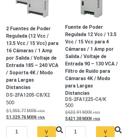
Alimentación
con
Respaldo
Inyectores
Fuente de Poder
2 Fuentes de Poder
PoE
PDU
Plantas
Regulada 12 Vcc / 13.5
Regulada (12 Vcc /
de
Vcc / 15 Vcc para 4
13.5 Vcc / 15 Vcc) para
Energía
PoE
Cámaras / 1 Amp por
16 Cámaras / 1 Amp
de Largo
Salida / Voltaje de
por Salida / Voltaje de
Alcance
UPS
Entrada 90 – 130 VCA /
Entrada 185 – 240 VCA
- No Break
Filtro de Ruido para
/ Soporta 4K / Modo
Kits-
Cámaras 4K / Modo
Sistemas
para Largas
Completos
para Largas
Distancias
IP
Distancias
DS-2FA1205-C8/X2
Megapixel
TurboHD
DS-2FA1225-C4/K
500
500
de 4
1,955.77
MXN
633.91
MXN
Canales
TurboHD
1,329.76
MXN
421.38
MXN
de 8
Canales
V
V
Monitores
e
e