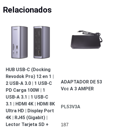
Motorizado
NVRs
Relacionados
Network
Video
Recorders
Ocultas
-
Pinhole
Profesionales
-
Caja
PTZ
Térmicas
WiFi
/ 4G /
Inalámbricas
HUB USB-C (Docking
Cámaras
Revodok Pro) 12 en 1 |
y DVRs
ADAPTADOR DE 53
2 USB-A 3.0 | 1 USB-C
HD
Vcc A 3 AMPER
PD Carga 100W | 1
TurboHD
USB-A 3.1 | 1 USB-C
/ AHD /
HD-TVI
3.1 | HDMI 4K | HDMI 8K
PL53V3A
Ambientes
Ultra HD | Display Port
Salinos
Antiexplosión
Bala
Domo
4K | RJ45 (Gigabit) |
/ Eyeball /
Lector Tarjeta SD +
187