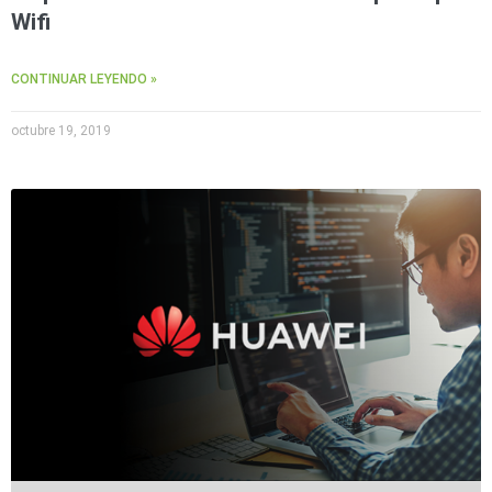
Wave
XMR
Wifi
CEIBAII /
KAPOK
CONTINUAR LEYENDO »
Videograbadoras
Móviles,
Dash
octubre 19, 2019
Cams y
Body
Cams
Accesorios
Body
Cams
(Portátiles)
Cámaras
Móviles
Dash
Cams
Videoporteros
e
Interfonos
Accesorios
Intercomunicadores
Videoporteros
Analógicos
Videoporteros
IP