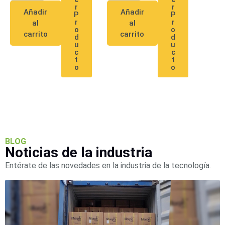
Pantallas
r
r
Añadir
Añadir
P
P
y
r
r
al
al
Mobiliario
o
o
carrito
carrito
d
d
Accesorios
Mobiliario
u
u
de
c
c
t
t
Apoyo
Pantallas
o
o
/
Monitores
Videowall
Seguridad
Protección
Contra
Descargas
Coaxial
Corriente
BLOG
Noticias de la industria
Alterna
Corriente
Directa
Redes
Entérate de las novedades en la industria de la tecnología.
Servidores
/
Almacenamiento
Accesorios
Almacenamiento
NAS /