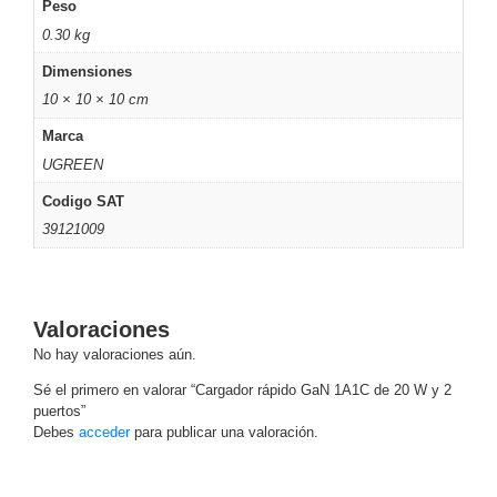
Peso
y
0.30 kg
Electricidad
RG59
Dimensiones
Tipo
10 × 10 × 10 cm
CaP
Telefónico
VGA
/ DVI /
Marca
HDMI
UGREEN
Cámaras
Codigo SAT
IP y NVRs
Ambientes
39121009
Salinos
(Anticorrosión)
Antiexplosión
Bala
Codificadores
y
Valoraciones
Decodificadores
No hay valoraciones aún.
de
Video
Cubo
Domo
Sé el primero en valorar “Cargador rápido GaN 1A1C de 20 W y 2
puertos”
/ Eyeball /
Debes
acceder
para publicar una valoración.
Turret
Fisheye
y
Hemisféricas
Lente