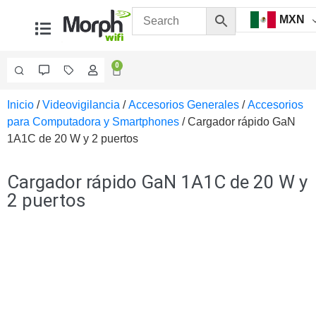
MXN
0
Inicio
/
Videovigilancia
/
Accesorios Generales
/
Accesorios
Videovigilancia
para Computadora y Smartphones
/ Cargador rápido GaN
Accesorios
1A1C de 20 W y 2 puertos
Generales
Accesorios
Ethernet y
Cargador rápido GaN 1A1C de 20 W y
Fibra
Accesorios
2 puertos
para
Computadora
y
Smartphones
Cajas
de
Interconexión
Controladores
PTZ
Gabinetes