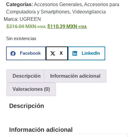
Categorías:
Accesorios Generales
,
Accesorios para
o
Computadora y Smartphones
,
Videovigilancia
Refacciones
Probadores
Marca:
UGREEN
de
216.04
MXN
110.39
MXN
Video
Transceptores
de Video
Sin existencias
Cables y
Conectores
Facebook
X
LinkedIn
Adaptador
a
RCA
Audio
Descripción
Información adicional
y
Video
Cable
Valoraciones (0)
Coaxial y
Conectores
Cables
Descripción
Armados -
Coaxial
Categoría
5e
Fibra
Información adicional
Óptica
Para
Alimentación