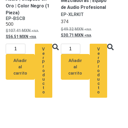
Mezcladoras | Equipo
Oro | Color Negro (1
de Audio Profesional
Pieza)
EP-XLRKIT
EP-BSCB
374
500
49.32
MXN
107.41
MXN
30.71
MXN
56.51
MXN
V
V
e
e
r
r
Añadir
Añadir
P
P
r
r
al
al
o
o
carrito
carrito
d
d
u
u
c
c
t
t
o
o