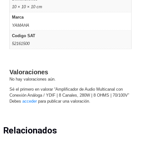
Mobiliario
10 × 10 × 10 cm
Accesorios
Mobiliario
de
Marca
Apoyo
Pantallas
YAMAHA
/
Codigo SAT
Monitores
Videowall
52161500
Seguridad
Protección
Contra
Descargas
Valoraciones
Corriente
No hay valoraciones aún.
Alterna
Corriente
Directa
Sé el primero en valorar “Amplificador de Audio Multicanal con
Servidores
Conexión Análoga / YDIF | 8 Canales, 280W | 8 OHMS | 70/100V”
/
Debes
acceder
para publicar una valoración.
Almacenamiento
Accesorios
Discos
Duros
Relacionados
Mecánicos
(HDD)
Memorias