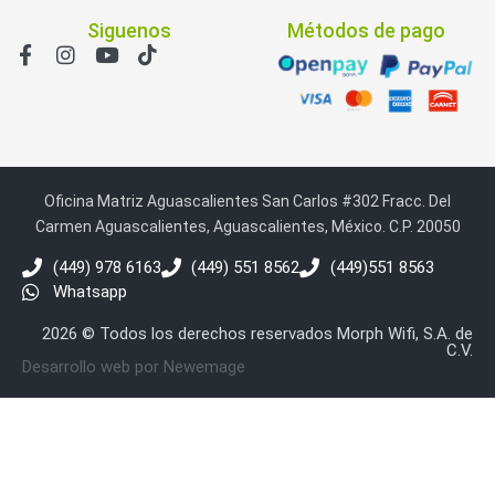
Siguenos
Métodos de pago
Oficina Matriz Aguascalientes San Carlos #302 Fracc. Del
Carmen Aguascalientes, Aguascalientes, México. C.P. 20050
(449) 978 6163
(449) 551 8562
(449)551 8563
Whatsapp
2026 © Todos los derechos reservados Morph Wifi, S.A. de
C.V.
Desarrollo web por Newemage