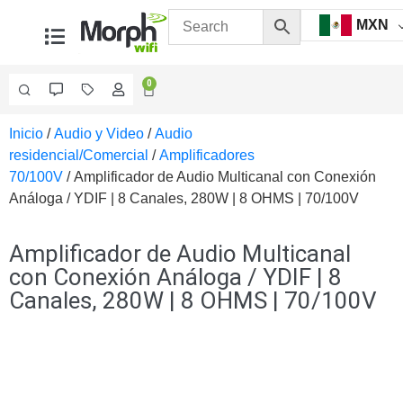
MXN
0
Inicio
/
Audio y Video
/
Audio
Videovigilancia
residencial/Comercial
/
Amplificadores
Accesorios
70/100V
/ Amplificador de Audio Multicanal con Conexión
Generales
Análoga / YDIF | 8 Canales, 280W | 8 OHMS | 70/100V
Accesorios
Ethernet y
Fibra
Accesorios
Amplificador de Audio Multicanal
para
con Conexión Análoga / YDIF | 8
Computadora
Canales, 280W | 8 OHMS | 70/100V
y
Smartphones
Cajas
de
Interconexión
Controladores
PTZ
Gabinetes