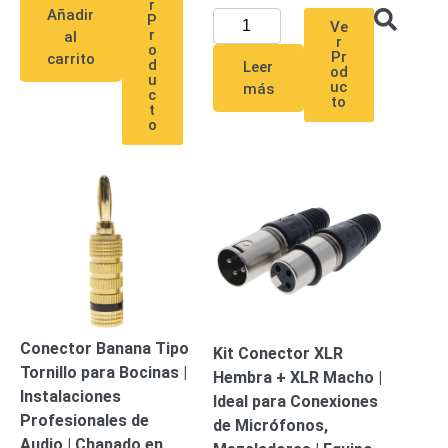
r
Accesorios
Body
Añadir
P
Ve
Cams
r
al
r
o
(Portátiles)
Cámaras
Pr
carrito
d
Leer
od
u
Móviles
Dash
uc
más
c
to
Cams
t
o
Videoporteros
e
Interfonos
Accesorios
Intercomunicadores
Videoporteros
Analógicos
Videoporteros
IP
Conector Banana Tipo
Kit Conector XLR
Tornillo para Bocinas |
Hembra + XLR Macho |
Instalaciones
Ideal para Conexiones
Profesionales de
de Micrófonos,
Audio | Chapado en