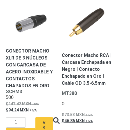
SD /
Memorias
Micro
SD
Servidores
de
Aplicación
Unidades
de Estado
CONECTOR MACHO
Sólido
Conector Macho RCA |
XLR DE 3 NÚCLEOS
(SSD)
Carcasa Enchapada en
CON CARCASA DE
Software
Negro | Contacto
VMS y
ACERO INOXIDABLE Y
Enchapado en Oro |
Analíticas
CONTACTOS
Cable OD 3.5-6.5mm
EPCOM
CHAPADOS EN ORO
Cloud
HIKVISION
SCHM3
MT380
Videograbadoras
500
Móviles,
0
147.42
MXN
Dash
94.24
MXN
Cams y
73.53
MXN
Body
46.86
MXN
V
Cams
e