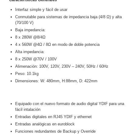
-
Pinhole
PTZ
Videograbadoras
Interfaz simple y fácil de usar
Analógicas
Conmutable para sistemas de impedancia baja (4/8 Ω) y alta
(70/100 V)
- TurboHD
Baja impedancia:
TVI / AHD
8 x 280W @8/4Ω
/ CVI
4 x 560W @4Ω / 8Ω en modo de doble potencia
Drones,
Robots e
Alta impedancia:
Industrial
8 x 250W @70V / 100V
Cámaras
Alimenación: 100V, 120V, 230V – 240V, 50Hz / 60Hz
Industriales
Peso: 10.1kg
Energía
Dimensiones: W: 480mm, H:88mm, D: 422mm
Adaptadores
de
Pared
Baterías
Fuentes
Equipado con el nuevo formato de audio digital YDIF para una
de
fácil intalación
Alimentación
Fuentes
Entradas digitales en RJ45 YDIF y ethernet
de
Entradas analógicas en euroblock
Alimentación
Funciones redundantes de Backup y Override
con