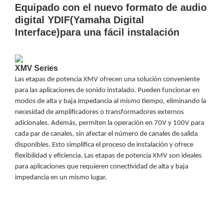
Equipado con el nuevo formato de audio
y
digital YDIF(Yamaha Digital
Electricidad
RG59
Interface)para una fácil instalación
Tipo
CaP
Telefónico
VGA
/ DVI /
XMV Series
HDMI
Las etapas de potencia XMV ofrecen una solución conveniente
Cámaras
para las aplicaciones de sonido instalado. Pueden funcionar en
IP y NVRs
modos de alta y baja impedancia al mismo tiempo, eliminando la
Ambientes
necesidad de amplificadores o transformadores externos
Salinos
adicionales. Además, permiten la operación en 70V y 100V para
(Anticorrosión)
Antiexplosión
Bala
Codificadores
cada par de canales, sin afectar el número de canales de salida
y
disponibles. Esto simplifica el proceso de instalación y ofrece
Decodificadores
flexibilidad y eficiencia. Las etapas de potencia XMV son ideales
de
para aplicaciones que requieren conectividad de alta y baja
Video
Cubo
Domo
impedancia en un mismo lugar.
/ Eyeball /
Turret
Fisheye
y
Hemisféricas
Lente