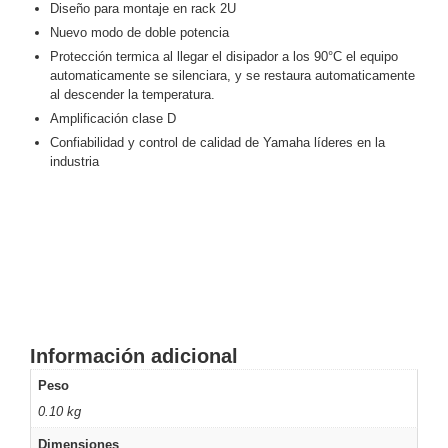
Diseño para montaje en rack 2U
Respaldo
Inyectores
Nuevo modo de doble potencia
PoE
PDU
Plantas
Protección termica al llegar el disipador a los 90°C el equipo
de
automaticamente se silenciara, y se restaura automaticamente
al descender la temperatura.
Energía
PoE
Amplificación clase D
de Largo
Confiabilidad y control de calidad de Yamaha líderes en la
Alcance
UPS
industria
- No Break
Kits-
Sistemas
Completos
IP
Megapixel
TurboHD
de 4
Canales
TurboHD
de 8
Información adicional
Canales
Peso
Monitores
0.10 kg
Pantallas
y
Dimensiones