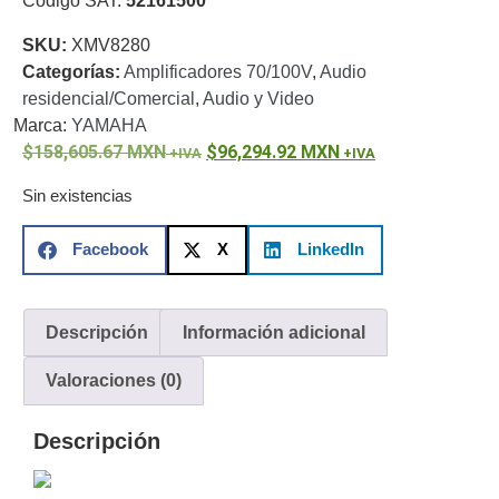
Código SAT:
52161500
o
SKU:
XMV8280
Refacciones
Probadores
Categorías:
Amplificadores 70/100V
,
Audio
de
residencial/Comercial
,
Audio y Video
Video
Transceptores
Marca:
YAMAHA
de Video
158,605.67
MXN
96,294.92
MXN
Cables y
Conectores
Sin existencias
Adaptador
a
Facebook
X
LinkedIn
RCA
Audio
y
Video
Cable
Descripción
Información adicional
Coaxial y
Conectores
Cables
Valoraciones (0)
Armados -
Coaxial
Categoría
Descripción
5e
Fibra
Óptica
Para
Alimentación