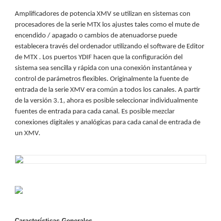
Motorizado
NVRs
Amplificadores de potencia XMV se utilizan en sistemas con
Network
procesadores de la serie MTX los ajustes tales como el mute de
Video
encendido / apagado o cambios de atenuadorse puede
establecera través del ordenador utilizando el software de Editor
Recorders
Profesionales
de MTX . Los puertos YDIF hacen que la configuración del
-
sistema sea sencilla y rápida con una conexión instantánea y
Caja
PTZ
Térmicas
WiFi
control de parámetros flexibles. Originalmente la fuente de
/ 4G /
entrada de la serie XMV era común a todos los canales. A partir
Inalámbricas
de la versión 3.1, ahora es posible seleccionar individualmente
Cámaras
fuentes de entrada para cada canal. Es posible mezclar
y DVRs
conexiones digitales y analógicas para cada canal de entrada de
HD
un XMV.
TurboHD
/ AHD /
HD-TVI
Ambientes
Salinos
Antiexplosión
Bala
Domo
/ Eyeball /
Turret
Especiales
Lente
Motorizado
Ocultas
Características Generales