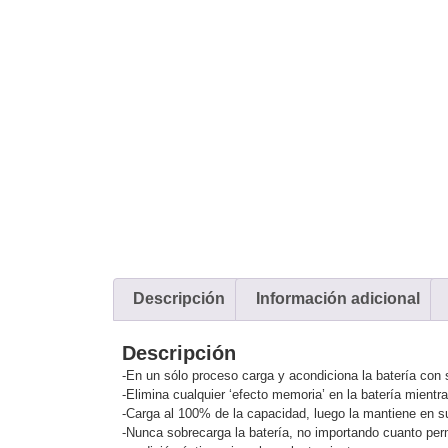
Ambientes Salinos (Anticorrosi
Video
Cubo
Domo / Eyeball / Tur
Radiocomunicación
Video Recorders
Ocultas - Pinh
Cámaras y DVRs HD TurboHD 
Redes e IT
Ambientes Salinos
Antiexplosió
Motorizado
Ocultas - Pinhole
PT
Drones, Robots e Industrial
Cableado
Cámaras Industriales
Energía
IoT / GPS / Telemática y
Adaptadores de Pared
Baterías
Señalización Audiovisual
Respaldo
Inyectores PoE
PDU
P
Kits- Sistemas Completos
IP Megapixel
TurboHD de 4 Can
Audio y Video
Descripción
Información adicional
Monitores Pantallas y Mobilia
Accesorios
Mobiliario de Apoyo
Protección Contra Descargas
Robots e Industrial
Descripción
Coaxial
Corriente Alterna
Corrien
-En un sólo proceso carga y acondiciona la batería con 
Servidores / Almacenamiento
-Elimina cualquier ‘efecto memoria’ en la batería mientra
Accesorios
Almacenamiento NA
-Carga al 100% de la capacidad, luego la mantiene en s
-Nunca sobrecarga la batería, no importando cuanto pe
SD / Memorias Micro SD
Servid