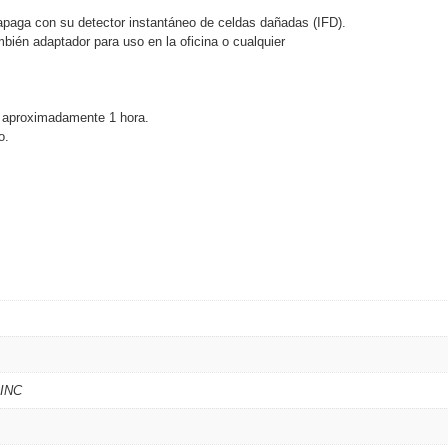
apaga con su detector instantáneo de celdas dañadas (IFD).
ywell
Wisenet Wave
XMR CEIBAII / KAPOK
bién adaptador para uso en la oficina o cualquier
ash Cams y Body Cams
es)
Cámaras Móviles
Dash Cams
n aproximadamente 1 hora.
Videoporteros Analógicos
Videoporteros IP
o.
INC