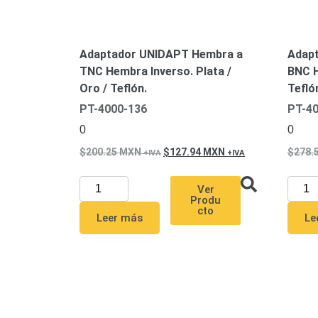
Adaptador UNIDAPT Hembra a
Adap
TNC Hembra Inverso. Plata /
BNC H
Oro / Teflón.
Tefló
PT-4000-136
PT-40
0
0
200.25
MXN
127.94
MXN
278.
Ver
Produ
cto
Leer más
Le