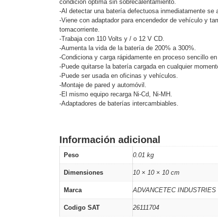
condición óptima sin sobrecalentamiento.
Software VMS y Analíticas
-Al detectar una batería defectuosa inmediatamente se 
EPCOM Cloud
HIKVISION
Hone
-Viene con adaptador para encendedor de vehículo y tam
Videograbadoras Móviles, D
tomacorriente.
Accesorios
Body Cams (Portátil
-Trabaja con 110 Volts y / o 12 V CD.
Videoporteros e Interfonos
-Aumenta la vida de la batería de 200% a 300%.
-Condiciona y carga rápidamente en proceso sencillo e
Accesorios
Intercomunicadores
-Puede quitarse la batería cargada en cualquier moment
-Puede ser usada en oficinas y vehículos.
-Montaje de pared y automóvil.
-El mismo equipo recarga Ni-Cd, Ni-MH.
-Adaptadores de baterías intercambiables.
Información adicional
Peso
0.01 kg
Dimensiones
10 × 10 × 10 cm
Marca
ADVANCETEC INDUSTRIES 
Codigo SAT
26111704