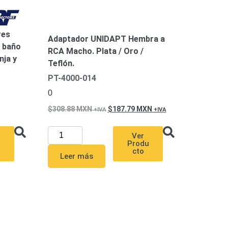
res
Adaptador UNIDAPT Hembra a
 baño
RCA Macho. Plata / Oro /
nja y
Teflón.
PT-4000-014
0
308.88
MXN
187.79
MXN
Ver
u
Produ
cto
Leer más