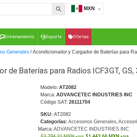
MXN
Entrenamiento
Soporte
Ofertas
ios Generales
/ Acondicionador y Cargador de Baterías para R
r de Baterías para Radios ICF3GT, GS,
esorios para Computadora y Smartphones
Cajas de
Z
Gabinetes de Acero para DVR y NVR
Gabinetes para
Luz Blanca
Kits Extensores, Convertidores , Divisores, HDMI,
Modelo:
AT2082
tajes y Brackets para Cámaras
Partes o
Marca:
ADVANCETEC INDUSTRIES INC
eo
Transceptores de Video
Código SAT:
26111704
o
Cable Coaxial y Conectores
Cables Armados -
SKU:
AT2082
ca
Para Alimentación y Electricidad
RG59 Tipo
Categorías:
Accesorios Generales
,
Accesor
I
Marca:
ADVANCETEC INDUSTRIES INC
3,794.31
MXN
1,443.66
MXN