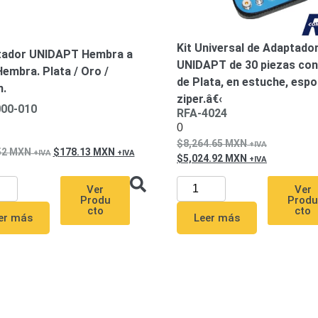
Kit Universal de Adaptado
tador UNIDAPT Hembra a
UNIDAPT de 30 piezas con
embra. Plata / Oro /
de Plata, en estuche, espo
n.
ziper.â€‹
00-010
RFA-4024
0
8,264.65
MXN
52
MXN
178.13
MXN
5,024.92
MXN
Ver
Ver
Produ
Prod
cto
cto
er más
Leer más