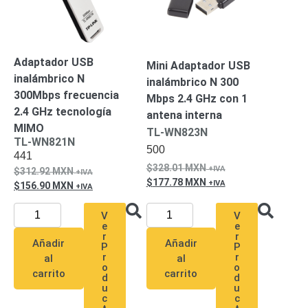
Pantallas
y
Mobiliario
Accesorios
Mobiliario
Adaptador USB
Mini Adaptador USB
de
inalámbrico N
inalámbrico N 300
Apoyo
Pantallas
300Mbps frecuencia
Mbps 2.4 GHz con 1
/
2.4 GHz tecnología
antena interna
Monitores
Videowall
MIMO
TL-WN823N
Seguridad
TL-WN821N
500
Protección
441
Contra
328.01
MXN
312.92
MXN
Descargas
177.78
MXN
156.90
MXN
Coaxial
Corriente
Alterna
Corriente
V
V
Directa
Redes
e
e
r
r
Servidores
Añadir
Añadir
P
P
/
r
r
al
al
o
o
Almacenamiento
carrito
carrito
d
d
Accesorios
Almacenamiento
u
u
c
c
NAS /