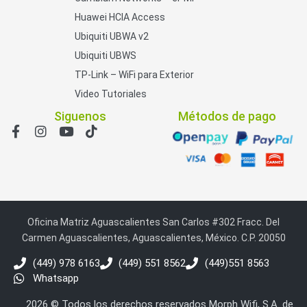
Huawei HCIA Access
Ubiquiti UBWA v2
Ubiquiti UBWS
TP-Link – WiFi para Exterior
Video Tutoriales
Siguenos
Métodos de pago
Oficina Matriz Aguascalientes San Carlos #302 Fracc. Del
Carmen Aguascalientes, Aguascalientes, México. C.P. 20050
(449) 978 6163
(449) 551 8562
(449)551 8563
Whatsapp
2026 © Todos los derechos reservados Morph Wifi, S.A. de