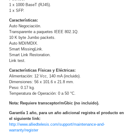
1 x 1000 BaseT (RJ45).
y
1 x SFP.
Electricidad
RG59
Características:
Tipo
Auto Negociación.
CaP
Telefónico
VGA
Transparente a paquetes IEEE 802.1Q.
/ DVI /
10 K byte Jumbo packets.
Auto MDI/MDIX.
HDMI
Smart MissingLink.
Cámaras
Smart Link Restoration.
IP y NVRs
Link test.
Ambientes
Salinos
Características Físicas y Eléctricas:
Alimentación: 12 Vcc, 140 mA (incluido).
(Anticorrosión)
Antiexplosión
Bala
Codificadores
Dimensiones: 56 x 101.6 x 21.8 mm.
y
Peso: 0.17 kg.
Decodificadores
Temperatura de Operación: 0 a 50 °C.
de
Nota: Requiere transceptor/mGbic (no incluido).
Video
Cubo
Domo
Garantía 1 año, para un año adicional registra el producto en
/ Eyeball /
el siguiente link:
Turret
Fisheye
http://www.alliedtelesis.com/support/maintenance-and-
y
warranty/register
Hemisféricas
Lente