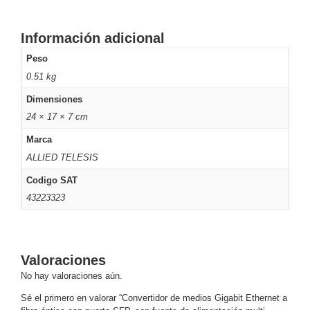
Motorizado
NVRs
Network
Información adicional
Video
Peso
Recorders
Ocultas
0.51 kg
-
Pinhole
Profesionales
Dimensiones
-
24 × 17 × 7 cm
Caja
PTZ
Térmicas
WiFi
Marca
/ 4G /
ALLIED TELESIS
Inalámbricas
Codigo SAT
Cámaras
y DVRs
43223323
HD
TurboHD
/ AHD /
HD-TVI
Valoraciones
Ambientes
No hay valoraciones aún.
Salinos
Antiexplosión
Bala
Domo
Sé el primero en valorar “Convertidor de medios Gigabit Ethernet a
/ Eyeball /