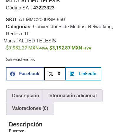
Marca:
ALLIED TELESIS
o
Código SAT:
43223323
Refacciones
Probadores
SKU:
AT-MMC2000/SP-960
de
Categorías:
Convertidores de Medios
,
Networking
,
Video
Transceptores
Redes e IT
de Video
Marca:
ALLIED TELESIS
Cables y
7,982.27
Conectores
MXN
3,192.87
MXN
Adaptador
Sin existencias
a
RCA
Audio
Facebook
X
LinkedIn
y
Video
Cable
Coaxial y
Descripción
Información adicional
Conectores
Cables
Armados -
Valoraciones (0)
Coaxial
Categoría
5e
Fibra
Descripción
Óptica
Para
Puertos:
Alimentación