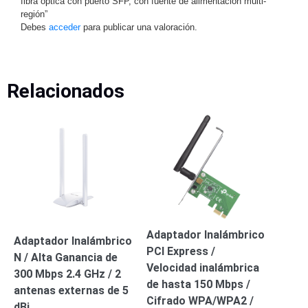
fibra óptica con puerto SFP, con fuente de alimentación multi-
Turret
Especiales
Lente
región”
Motorizado
Ocultas
Debes
acceder
para publicar una valoración.
-
Pinhole
PTZ
Videograbadoras
Analógicas
Relacionados
- TurboHD
TVI / AHD
/ CVI
Drones,
Robots e
Industrial
Cámaras
Industriales
Energía
Adaptadores
Adaptador Inalámbrico
Adaptador Inalámbrico
de
PCI Express /
N / Alta Ganancia de
Pared
Baterías
Fuentes
Velocidad inalámbrica
300 Mbps 2.4 GHz / 2
de
de hasta 150 Mbps /
antenas externas de 5
Alimentación
Fuentes
Cifrado WPA/WPA2 /
dBi
de