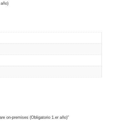
 año)
re on-premises (Obligatorio 1.er año)”