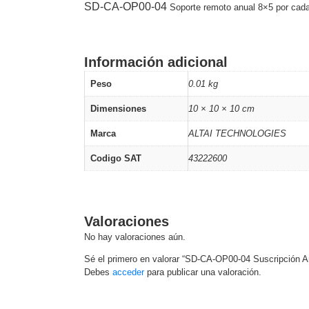
SD-CA-OP00-04
Software VMS y Analíticas
Soporte remoto anual 8×5 por cada 
EPCOM Cloud
HIKVISION
Videograbadoras Móviles, D
Accesorios
Body Cams (Portátil
Información adicional
Videoporteros e Interfonos
Accesorios
Intercomunicadores
Peso
0.01 kg
Dimensiones
10 × 10 × 10 cm
Marca
ALTAI TECHNOLOGIES
Codigo SAT
43222600
Valoraciones
No hay valoraciones aún.
Sé el primero en valorar “SD-CA-OP00-04 Suscripción Anu
Debes
acceder
para publicar una valoración.