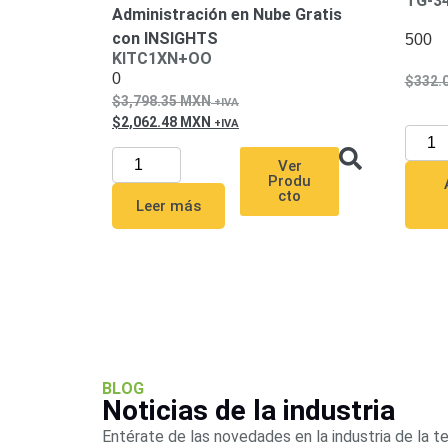
TG-3
Administración en Nube Gratis
con INSIGHTS
500
KITC1XN+OO
0
332.
3,798.35
MXN
2,062.48
MXN
Ver
Produ
cto
Leer más
BLOG
Noticias de la industria
Entérate de las novedades en la industria de la t