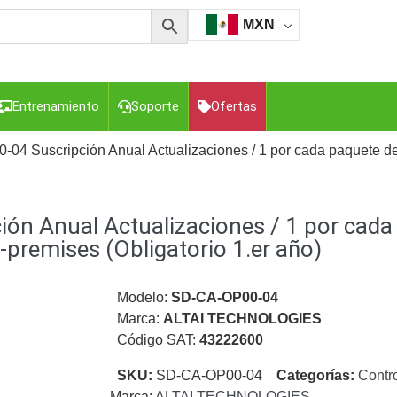
MXN
Entrenamiento
Soporte
Ofertas
04 Suscripción Anual Actualizaciones / 1 por cada paquete de 
esorios para Computadora y Smartphones
Cajas de
n Anual Actualizaciones / 1 por cada 
Z
Gabinetes de Acero para DVR y NVR
Gabinetes para
Luz Blanca
Kits Extensores, Convertidores , Divisores, HDMI,
-premises (Obligatorio 1.er año)
tajes y Brackets para Cámaras
Partes o
eo
Transceptores de Video
Modelo:
SD-CA-OP00-04
Marca:
ALTAI TECHNOLOGIES
o
Cable Coaxial y Conectores
Cables Armados -
Código SAT:
43222600
ca
Para Alimentación y Electricidad
RG59 Tipo
I
SKU:
SD-CA-OP00-04
Categorías:
Contr
Marca:
ALTAI TECHNOLOGIES