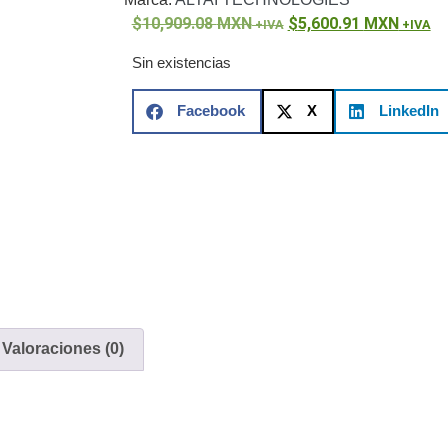
ón)
Antiexplosión
Bala
Codificadores y Decodificadores de
10,909.08
MXN
5,600.91
MXN
ret
Fisheye y Hemisféricas
Lente Motorizado
NVRs Network
- Caja
PTZ
Térmicas
WiFi / 4G / Inalámbricas
Sin existencias
/ AHD / HD-TVI
n
Bala
Domo / Eyeball / Turret
Especiales
Lente
Facebook
X
LinkedIn
Z
Videograbadoras Analógicas - TurboHD TVI / AHD / CVI
Fuentes de Alimentación
Fuentes de Alimentación con
lantas de Energía
PoE de Largo Alcance
UPS - No Break
ales
TurboHD de 8 Canales
rio
Pantallas / Monitores
Videowall Seguridad
Valoraciones (0)
cta
icos (HDD)
Memorias SD / Memorias Micro SD
Servidores de
Sólido (SSD)