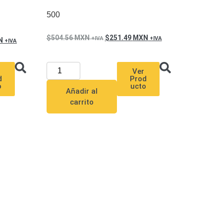
500
504.56
MXN
251.49
MXN
N
Ver
Prod
d
ucto
o
Añadir al
carrito