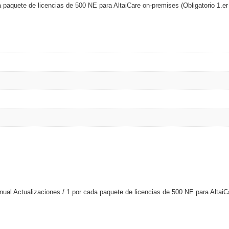
paquete de licencias de 500 NE para AltaiCare on-premises (Obligatorio 1.er
ash Cams y Body Cams
es)
Cámaras Móviles
Dash Cams
Videoporteros Analógicos
Videoporteros IP
al Actualizaciones / 1 por cada paquete de licencias de 500 NE para AltaiCa