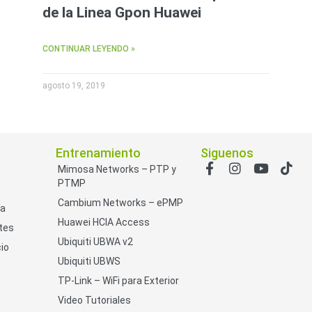
de la Linea Gpon Huawei
CONTINUAR LEYENDO »
agosto 19, 2019
Entrenamiento
Siguenos
Mimosa Networks – PTP y
PTMP
Cambium Networks – ePMP
ía
Huawei HCIA Access
tes
Ubiquiti UBWA v2
io
Ubiquiti UBWS
TP-Link – WiFi para Exterior
Video Tutoriales