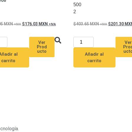
468
500
2
05
MXN
176.03
MXN
403.65
MXN
201.30
MX
Ver
Ver
Prod
Pro
ucto
uct
Añadir al
Añadir al
carrito
carrito
ecnología.