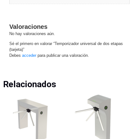
Alimentación
con
Respaldo
Inyectores
Valoraciones
PoE
PDU
Plantas
No hay valoraciones aún.
de
Sé el primero en valorar “Temporizador universal de dos etapas
Energía
PoE
(tarjeta)”
de Largo
Debes
acceder
para publicar una valoración.
Alcance
UPS
- No Break
Kits-
Sistemas
Relacionados
Completos
IP
Megapixel
TurboHD
de 4
Canales
TurboHD
de 8
Canales
Monitores