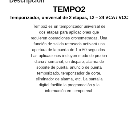
Descripción
TEMPO2
y
Electricidad
RG59
Temporizador, universal de 2 etapas, 12 – 24 VCA / VCC
Tipo
Tempo2 es un temporizador universal de
CaP
Telefónico
VGA
dos etapas para aplicaciones que
/ DVI /
requieren operaciones cronometradas. Una
función de salida retrasada activará una
HDMI
apertura de la puerta de 1 a 60 segundos.
Cámaras
Las aplicaciones incluyen modo de prueba
IP y NVRs
diaria / semanal, un disparo, alarma de
Ambientes
soporte de puerta, anuncio de puerta
Salinos
temporizado, temporizador de corte,
(Anticorrosión)
Antiexplosión
Bala
Codificadores
eliminador de alarma, etc. La pantalla
digital facilita la programación y la
y
información en tiempo real.
Decodificadores
de
Video
Cubo
Domo
/ Eyeball /
Turret
Fisheye
y
Hemisféricas
Lente