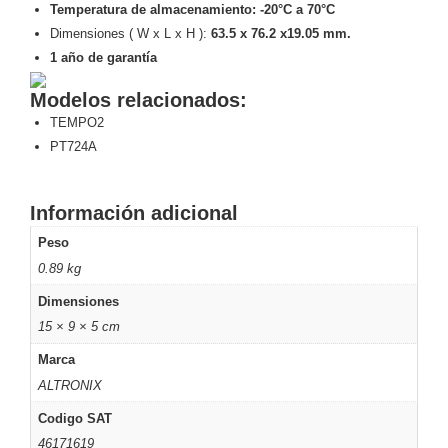
Turret
Especiales
Lente
Temperatura de almacenamiento: -20°C a 70°C
Motorizado
Ocultas
Dimensiones ( W x L x H ):
63.5 x 76.2 x19.05 mm.
-
1 año de garantía
Pinhole
PTZ
Videograbadoras
Modelos relacionados:
Analógicas
TEMPO2
- TurboHD
PT724A
TVI / AHD
/ CVI
Drones,
Información adicional
Robots e
Industrial
Peso
Cámaras
0.89 kg
Industriales
Dimensiones
Energía
Adaptadores
15 × 9 × 5 cm
de
Marca
Pared
Baterías
Fuentes
ALTRONIX
de
Codigo SAT
Alimentación
Fuentes
46171619
de