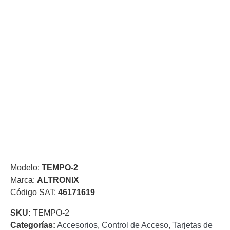
de Acero
para DVR
y
NVR
Gabinetes
para
Cámaras
Iluminadores
IR y de
Luz
y
Blanca
Kits
al
Extensores,
Convertidores
,
Divisores,
Modelo:
TEMPO-2
HDMI,
Marca:
ALTRONIX
VGA,
Código SAT:
46171619
DVI
Lentes
Micrófonos
Montajes
y Brackets
SKU:
TEMPO-2
para
Categorías:
Accesorios
,
Control de Acceso
,
Tarjetas de
Cámaras
Partes