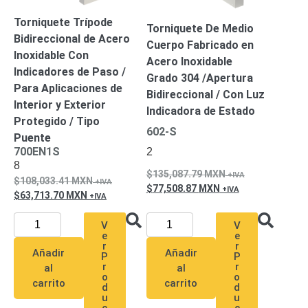
Pantallas
Torniquete Trípode
y
Torniquete De Medio
Mobiliario
Bidireccional de Acero
Cuerpo Fabricado en
Accesorios
Mobiliario
Inoxidable Con
Acero Inoxidable
de
Indicadores de Paso /
Grado 304 /Apertura
Apoyo
Pantallas
Para Aplicaciones de
Bidireccional / Con Luz
/
Interior y Exterior
Indicadora de Estado
Monitores
Videowall
Protegido / Tipo
602-S
Seguridad
Puente
Protección
700EN1S
2
Contra
8
135,087.79
MXN
Descargas
108,033.41
MXN
77,508.87
MXN
Coaxial
Corriente
63,713.70
MXN
Alterna
Corriente
V
V
Directa
Redes
e
e
Servidores
r
r
Añadir
Añadir
/
P
P
r
r
al
al
Almacenamiento
o
o
carrito
carrito
Accesorios
Almacenamiento
d
d
u
u
NAS /
c
c