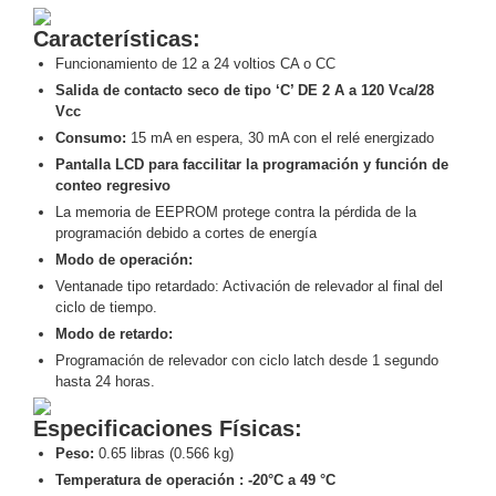
Motorizado
NVRs
Características:
Network
Funcionamiento de 12 a 24 voltios CA o CC
Video
Salida de contacto seco de tipo ‘C’ DE 2 A a 120 Vca/28
Recorders
Ocultas
Vcc
-
Consumo:
15 mA en espera, 30 mA con el relé energizado
Pinhole
Profesionales
Pantalla LCD para faccilitar la programación y función de
-
conteo regresivo
Caja
PTZ
Térmicas
WiFi
La memoria de EEPROM protege contra la pérdida de la
programación debido a cortes de energía
/ 4G /
Modo de operación:
Inalámbricas
Ventanade tipo retardado: Activación de relevador al final del
Cámaras
ciclo de tiempo.
y DVRs
HD
Modo de retardo:
TurboHD
Programación de relevador con ciclo latch desde 1 segundo
/ AHD /
hasta 24 horas.
HD-TVI
Ambientes
Especificaciones Físicas:
Salinos
Antiexplosión
Bala
Domo
Peso:
0.65 libras (0.566 kg)
/ Eyeball /
Temperatura de operación : -20°C a 49 °C