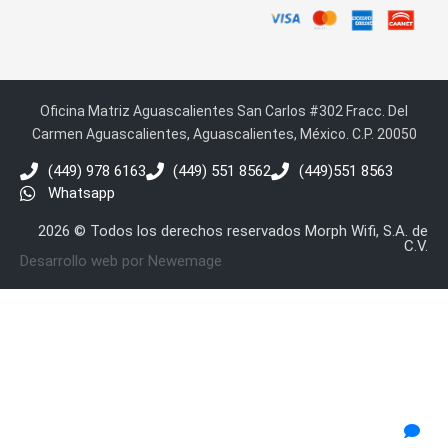
Oficina Matriz Aguascalientes San Carlos #302 Fracc. Del
Carmen Aguascalientes, Aguascalientes, México. C.P. 20050
(449) 978 6163
(449) 551 8562
(449)551 8563
Whatsapp
2026 © Todos los derechos reservados Morph Wifi, S.A. de
C.V.
Desarrollo web por Newemage