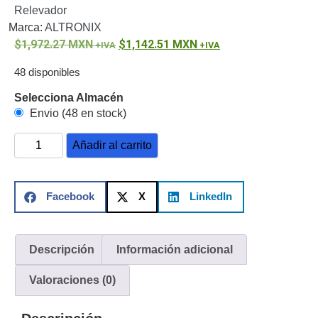
Relevador
o
Marca:
ALTRONIX
Refacciones
Probadores
1,972.27
MXN
1,142.51
MXN
de
Video
Transceptores
48 disponibles
de Video
Selecciona Almacén
Cables y
Envio (48 en stock)
Conectores
Adaptador
Añadir al carrito
a
RCA
Audio
y
Facebook
X
LinkedIn
Video
Cable
Coaxial y
Conectores
Cables
Descripción
Información adicional
Armados -
Coaxial
Categoría
Valoraciones (0)
5e
Fibra
Óptica
Para
Alimentación