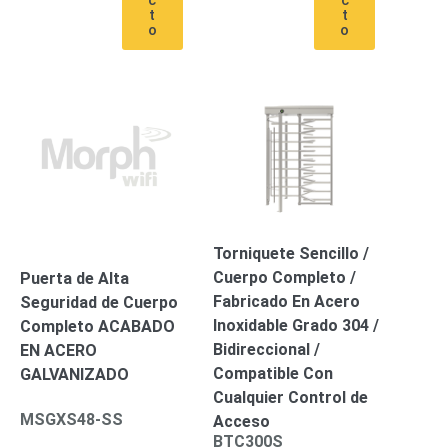
SAN /
t
t
o
o
eSATA
Discos
Duros
Mecánicos
(HDD)
Memorias
SD /
Memorias
Micro
SD
Servidores
de
Aplicación
Unidades
Torniquete Sencillo /
de Estado
Cuerpo Completo /
Puerta de Alta
Sólido
Fabricado En Acero
Seguridad de Cuerpo
(SSD)
Inoxidable Grado 304 /
Completo ACABADO
Software
Bidireccional /
EN ACERO
VMS y
Compatible Con
GALVANIZADO
Analíticas
Cualquier Control de
EPCOM
MSGXS48-SS
Acceso
Cloud
HIKVISION
Honeywell
Wisenet
BTC300S