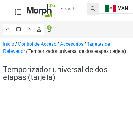
MXN
0
Inicio
/
Control de Acceso
/
Accesorios
/
Tarjetas de
Videovigilancia
Relevador
/ Temporizador universal de dos etapas (tarjeta)
Accesorios
Generales
Accesorios
Temporizador universal de dos
Ethernet y
etapas (tarjeta)
Fibra
Accesorios
para
Computadora
y
Smartphones
Cajas
de
Interconexión
Controladores
PTZ
Gabinetes