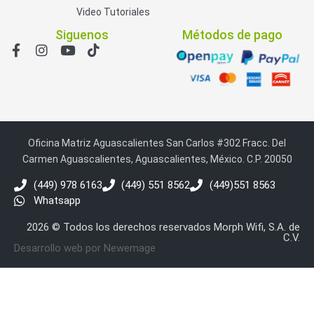
Video Tutoriales
Siguenos
Métodos de pago
Oficina Matriz Aguascalientes San Carlos #302 Fracc. Del
Carmen Aguascalientes, Aguascalientes, México. C.P. 20050
(449) 978 6163
(449) 551 8562
(449)551 8563
Whatsapp
2026 © Todos los derechos reservados Morph Wifi, S.A. de
C.V.
Desarrollo web por Newemage