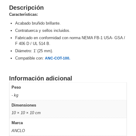
Descripción
y
Electricidad
RG59
Características:
Tipo
Acabado bruñido brillante.
CaP
Telefónico
VGA
Contratuerca y sellos incluidos.
/ DVI /
Fabricado en conformidad con norma NEMA FB-1 USA- GSA /
HDMI
F 406 D / UL 514 B.
Cámaras
Diámetro: 1′ (25 mm).
IP y NVRs
Compatible con:
ANC-COT-100.
Ambientes
Salinos
Información adicional
(Anticorrosión)
Antiexplosión
Bala
Codificadores
y
Peso
Decodificadores
- kg
de
Dimensiones
Video
Cubo
Domo
10 × 10 × 10 cm
/ Eyeball /
Turret
Fisheye
Marca
y
ANCLO
Hemisféricas
Lente