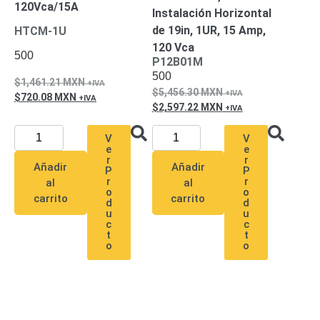
120Vca/15A
Pantallas
Instalación Horizontal
y
de 19in, 1UR, 15 Amp,
HTCM-1U
Mobiliario
120 Vca
Accesorios
Mobiliario
500
P12B01M
de
500
1,461.21
MXN
Apoyo
Pantallas
5,456.30
MXN
720.08
MXN
/
2,597.22
MXN
Monitores
Videowall
V
V
Seguridad
e
e
Protección
r
r
Añadir
Añadir
Contra
P
P
r
r
al
al
Descargas
o
o
carrito
carrito
Coaxial
Corriente
d
d
u
u
Alterna
Corriente
c
c
Directa
Redes
t
t
o
o
Servidores
/
Almacenamiento
Accesorios
Almacenamiento
NAS /