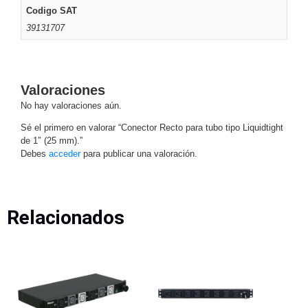
Codigo SAT
Motorizado
NVRs
39131707
Network
Video
Recorders
Ocultas
-
Valoraciones
Pinhole
Profesionales
No hay valoraciones aún.
-
Sé el primero en valorar “Conector Recto para tubo tipo Liquidtight
Caja
PTZ
Térmicas
WiFi
de 1″ (25 mm).”
/ 4G /
Debes
acceder
para publicar una valoración.
Inalámbricas
Cámaras
y DVRs
HD
Relacionados
TurboHD
/ AHD /
HD-TVI
Ambientes
Salinos
Antiexplosión
Bala
Domo
/ Eyeball /