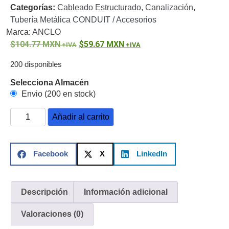
Categorías:
Cableado Estructurado
,
Canalización
,
o
Tubería Metálica CONDUIT / Accesorios
Refacciones
Probadores
Marca:
ANCLO
de
104.77
MXN
59.67
MXN
Video
Transceptores
de Video
200 disponibles
Cables y
Selecciona Almacén
Conectores
Envio (200 en stock)
Adaptador
a
Añadir al carrito
RCA
Audio
y
Video
Cable
Facebook
X
LinkedIn
Coaxial y
Conectores
Cables
Armados -
Descripción
Información adicional
Coaxial
Categoría
5e
Fibra
Valoraciones (0)
Óptica
Para
Alimentación