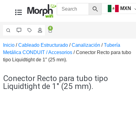
MXN
0
Inicio
/
Cableado Estructurado
/
Canalización
/
Tubería
Videovigilancia
Metálica CONDUIT / Accesorios
/ Conector Recto para tubo
Accesorios
tipo Liquidtight de 1″ (25 mm).
Generales
Accesorios
Ethernet y
Conector Recto para tubo tipo
Fibra
Accesorios
Liquidtight de 1″ (25 mm).
para
Computadora
y
Smartphones
Cajas
de
Interconexión
Controladores
PTZ
Gabinetes