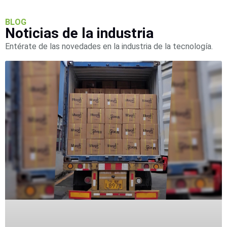
SAN /
eSATA
Discos
BLOG
Noticias de la industria
Duros
Mecánicos
Entérate de las novedades en la industria de la tecnología.
(HDD)
Memorias
SD /
Memorias
Micro
SD
Servidores
de
Aplicación
Unidades
de Estado
Sólido
(SSD)
Software
VMS y
Analíticas
EPCOM
Cloud
HIKVISION
Honeywell
Wisenet