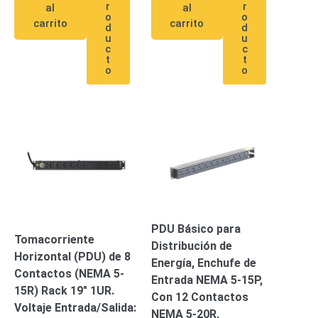
r
r
al
al
o
o
Alimentación
carrito
carrito
d
d
con
u
u
c
c
Respaldo
Inyectores
t
t
PoE
PDU
Plantas
o
o
de
Energía
PoE
de Largo
Alcance
UPS
- No Break
Kits-
Sistemas
Completos
IP
PDU Básico para
Megapixel
TurboHD
Tomacorriente
Distribución de
de 4
Horizontal (PDU) de 8
Energía, Enchufe de
Canales
TurboHD
Contactos (NEMA 5-
Entrada NEMA 5-15P,
de 8
15R) Rack 19″ 1UR.
Con 12 Contactos
Canales
Voltaje Entrada/Salida:
Monitores
NEMA 5-20R,