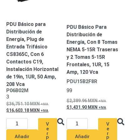
Turret
Especiales
Lente
Motorizado
Ocultas
-
PDU Básico para
Pinhole
PTZ
Videograbadoras
PDU Básico Para
Distribución de
Analógicas
Distribución de
Energía, Plug de
- TurboHD
Energía, Con 8 Tomas
Entrada Trifásico
TVI / AHD
NEMA 5-15R Traseras
CS8365C, Con 6
/ CVI
y 2 Tomas 5-15R
Contactos C19,
Drones,
Frontales, 1UR, 15
Robots e
Instalación Horizontal
Amp, 120 Vca
Industrial
de 19in, 1UR, 50 Amp,
PDU15B2F8R
Cámaras
208 Vca
Industriales
P06B02M
99
Energía
3
2,389.96
MXN
Adaptadores
36,751.10
MXN
1,431.90
MXN
de
16,603.18
MXN
Pared
Baterías
Fuentes
V
V
de
e
e
Alimentación
Fuentes
r
r
Añadir
Añadir
P
P
de