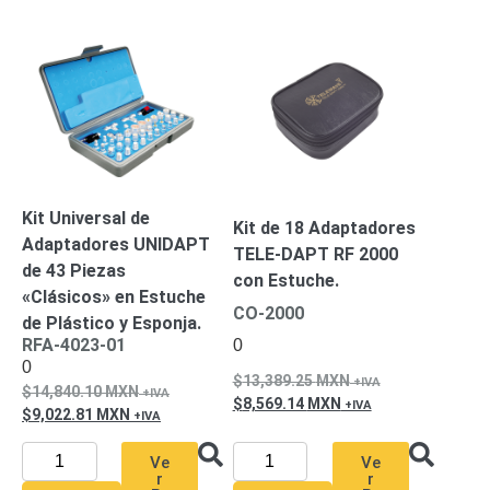
Turret
Especiales
Lente
Motorizado
Ocultas
-
Pinhole
PTZ
Videograbadoras
Analógicas
- TurboHD
TVI / AHD
/ CVI
Drones,
Kit Universal de
Kit de 18 Adaptadores
Robots e
Adaptadores UNIDAPT
TELE-DAPT RF 2000
Industrial
de 43 Piezas
con Estuche.
Cámaras
«Clásicos» en Estuche
Industriales
CO-2000
de Plástico y Esponja.
Energía
RFA-4023-01
0
Adaptadores
0
13,389.25
MXN
de
14,840.10
MXN
8,569.14
MXN
Pared
Baterías
Fuentes
9,022.81
MXN
de
Ve
Ve
Alimentación
Fuentes
r
r
de