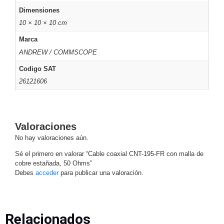
Dimensiones
Motorizado
NVRs
10 × 10 × 10 cm
Network
Video
Marca
Recorders
Ocultas
ANDREW / COMMSCOPE
-
Codigo SAT
Pinhole
Profesionales
26121606
-
Caja
PTZ
Térmicas
WiFi
/ 4G /
Inalámbricas
Valoraciones
Cámaras
No hay valoraciones aún.
y DVRs
HD
Sé el primero en valorar “Cable coaxial CNT-195-FR con malla de
TurboHD
cobre estañada, 50 Ohms”
/ AHD /
Debes
acceder
para publicar una valoración.
HD-TVI
Ambientes
Salinos
Antiexplosión
Bala
Domo
Relacionados
/ Eyeball /