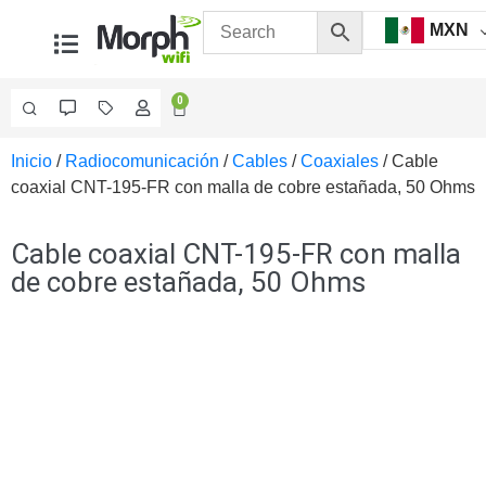
MXN
0
Inicio
/
Radiocomunicación
/
Cables
/
Coaxiales
/ Cable
Videovigilancia
coaxial CNT-195-FR con malla de cobre estañada, 50 Ohms
Accesorios
Generales
Accesorios
Cable coaxial CNT-195-FR con malla
Ethernet y
de cobre estañada, 50 Ohms
Fibra
Accesorios
para
Computadora
y
Smartphones
Cajas
de
Interconexión
Controladores
PTZ
Gabinetes