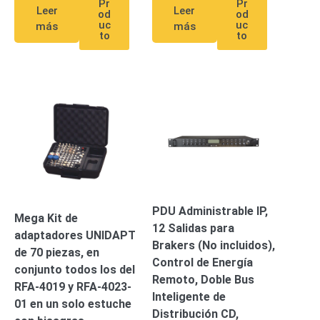
Pr
Pr
Leer
Leer
od
od
Alimentación
uc
uc
más
más
con
to
to
Respaldo
Inyectores
PoE
PDU
Plantas
de
Energía
PoE
de Largo
Alcance
UPS
- No Break
Kits-
Sistemas
Completos
PDU Administrable IP,
IP
Mega Kit de
12 Salidas para
Megapixel
TurboHD
adaptadores UNIDAPT
Brakers (No incluidos),
de 4
de 70 piezas, en
Control de Energía
Canales
TurboHD
conjunto todos los del
Remoto, Doble Bus
de 8
RFA-4019 y RFA-4023-
Inteligente de
Canales
01 en un solo estuche
Distribución CD,
Monitores