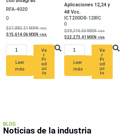
con bisagras
Pantallas
Aplicaciones 12,24 y
RFA-4020
y
48 Vcc.
Mobiliario
ICT200DB-12IRC
0
Accesorios
Mobiliario
0
27,882.21
MXN
de
39,316.56
MXN
15,614.06
MXN
Apoyo
Pantallas
22,273.41
MXN
/
Ve
Ve
Monitores
Videowall
r
r
Seguridad
Pr
Pr
Leer
Leer
od
od
Protección
uc
uc
más
más
Contra
to
to
Descargas
Coaxial
Corriente
Alterna
Corriente
Directa
Redes
Servidores
/
Almacenamiento
BLOG
Accesorios
Almacenamiento
Noticias de la industria
NAS /