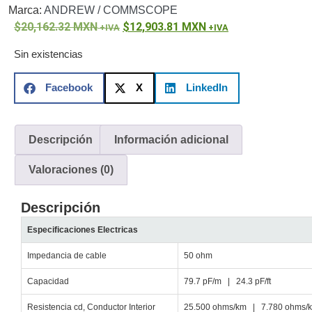
Marca:
ANDREW / COMMSCOPE
o
20,162.32
MXN
12,903.81
MXN
Refacciones
Probadores
de
Sin existencias
Video
Transceptores
de Video
Facebook
X
LinkedIn
Cables y
Conectores
Adaptador
Descripción
Información adicional
a
RCA
Audio
Valoraciones (0)
y
Video
Cable
Descripción
Coaxial y
Conectores
Cables
Especificaciones Electricas
Armados -
Impedancia de cable
50 ohm
Coaxial
Categoría
5e
Fibra
Capacidad
79.7 pF/m | 24.3 pF/ft
Óptica
Para
Resistencia cd, Conductor Interior
25.500 ohms/km | 7.780 ohms/kf
Alimentación