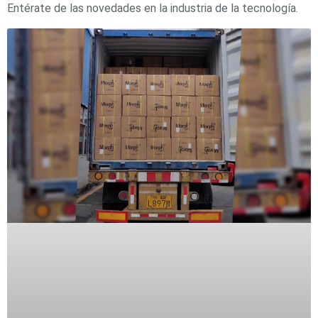
Entérate de las novedades en la industria de la tecnología.
SAN /
eSATA
Discos
Duros
Mecánicos
(HDD)
Memorias
SD /
Memorias
Micro
SD
Servidores
de
Aplicación
Unidades
de Estado
Sólido
(SSD)
Software
VMS y
Analíticas
EPCOM
Cloud
HIKVISION
Honeywell
Wisenet