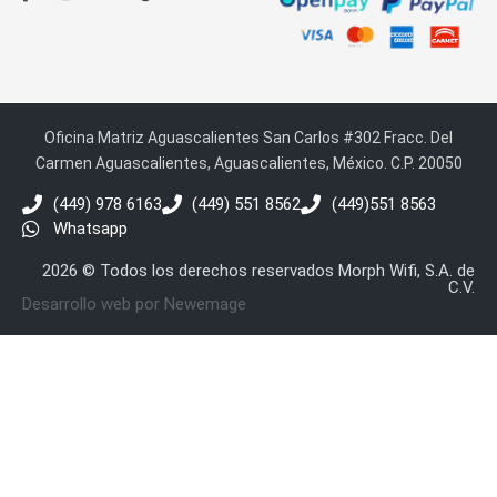
Oficina Matriz Aguascalientes San Carlos #302 Fracc. Del
Carmen Aguascalientes, Aguascalientes, México. C.P. 20050
(449) 978 6163
(449) 551 8562
(449)551 8563
Whatsapp
2026 © Todos los derechos reservados Morph Wifi, S.A. de
C.V.
Desarrollo web por Newemage