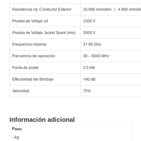
y
Resistencia cd, Conductor Exterior
16.080 ohms/km | 4.900 ohms/kf
Electricidad
RG59
Prueba de Voltaje cd
1500 V
Tipo
CaP
Telefónico
VGA
Prueba de Voltaje Jacket Spark (rms)
3000 V
/ DVI /
Frequencia máxima
37.90 GHz
HDMI
Cámaras
Frecuencia de operación
30 – 6000 MHz
IP y NVRs
Ambientes
Punta de poder
2.5 kW
Salinos
Effectividad del Blindaje
>90 dB
(Anticorrosión)
Antiexplosión
Bala
Codificadores
y
Velocidad
75%
Decodificadores
de
Video
Cubo
Domo
/ Eyeball /
Información adicional
Turret
Fisheye
Peso
y
- kg
Hemisféricas
Lente