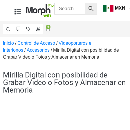
MXN
0
Inicio
/
Control de Acceso
/
Videoporteros e
Videovigilancia
Interfonos
/
Accesorios
/ Mirilla Digital con posibilidad de
Accesorios
Grabar Video o Fotos y Almacenar en Memoria
Generales
Accesorios
Ethernet y
Mirilla Digital con posibilidad de
Fibra
Accesorios
Grabar Video o Fotos y Almacenar en
para
Memoria
Computadora
y
Smartphones
Cajas
de
Interconexión
Controladores
PTZ
Gabinetes