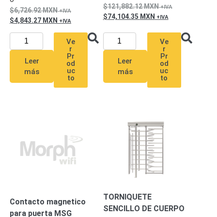
121,882.12
MXN
6,726.92
MXN
Respaldo
Inyectores
74,104.35
MXN
4,843.27
MXN
PoE
PDU
Plantas
de
Ve
Ve
Energía
PoE
r
r
Pr
Pr
de Largo
Leer
Leer
od
od
Alcance
UPS
uc
uc
más
más
to
to
- No Break
Kits-
Sistemas
Completos
IP
Megapixel
TurboHD
de 4
Canales
TurboHD
de 8
Canales
Monitores
TORNIQUETE
Pantallas
Contacto magnetico
SENCILLO DE CUERPO
y
para puerta MSG