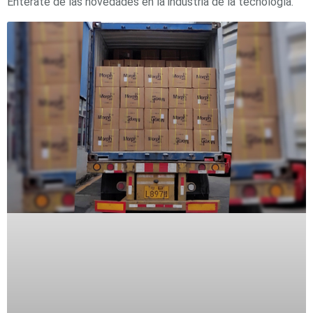
Entérate de las novedades en la industria de la tecnología.
SD /
Memorias
Micro
SD
Servidores
de
Aplicación
Unidades
de Estado
Sólido
(SSD)
Software
VMS y
Analíticas
EPCOM
Cloud
HIKVISION
Videograbadoras
Móviles,
Dash
Cams y
Body
Cams