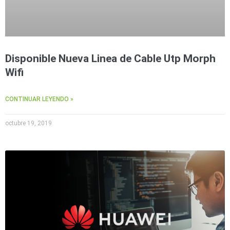
Accesorios
Body
Cams
(Portátiles)
Cámaras
Móviles
Dash
Cams
Disponible Nueva Linea de Cable Utp Morph
Videoporteros
Wifi
e
Interfonos
Accesorios
Intercomunicadores
Videoporteros
CONTINUAR LEYENDO »
Analógicos
Videoporteros
IP
octubre 19, 2019