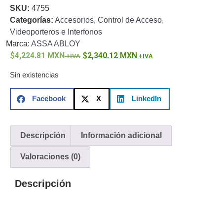
SKU:
4755
o
Categorías:
Accesorios
,
Control de Acceso
,
Refacciones
Probadores
Videoporteros e Interfonos
de
Marca:
ASSA ABLOY
Video
Transceptores
4,224.81
MXN
2,340.12
MXN
de Video
Cables y
Sin existencias
Conectores
Adaptador
Facebook
X
LinkedIn
a
RCA
Audio
y
Descripción
Información adicional
Video
Cable
Coaxial y
Valoraciones (0)
Conectores
Cables
Armados -
Descripción
Coaxial
Categoría
5e
Fibra
Óptica
Para
Alimentación