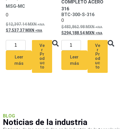
Mobiliario
COMPLETO ACERO
MSG-MC
Accesorios
Mobiliario
316
BTC-300-S-316
0
de
0
Apoyo
Pantallas
12,397.14
MXN
483,862.98
MXN
/
7,537.37
MXN
294,188.54
MXN
Monitores
Videowall
Seguridad
Ve
Ve
Protección
r
r
Pr
Pr
Contra
Leer
Leer
od
od
Descargas
uc
uc
más
más
Corriente
to
to
Alterna
Corriente
Directa
Servidores
/
Almacenamiento
Accesorios
Discos
Duros
BLOG
Mecánicos
Noticias de la industria
(HDD)
Memorias