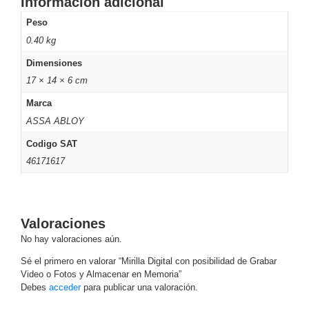
Información adicional
Motorizado
NVRs
Peso
Network
0.40 kg
Video
Dimensiones
Recorders
Profesionales
17 × 14 × 6 cm
-
Caja
PTZ
Térmicas
WiFi
Marca
/ 4G /
ASSA ABLOY
Inalámbricas
Codigo SAT
Cámaras
y DVRs
46171617
HD
TurboHD
/ AHD /
HD-TVI
Valoraciones
Ambientes
No hay valoraciones aún.
Salinos
Antiexplosión
Bala
Domo
Sé el primero en valorar “Mirilla Digital con posibilidad de Grabar
/ Eyeball /
Video o Fotos y Almacenar en Memoria”
Turret
Especiales
Lente
Debes
acceder
para publicar una valoración.
Motorizado
Ocultas