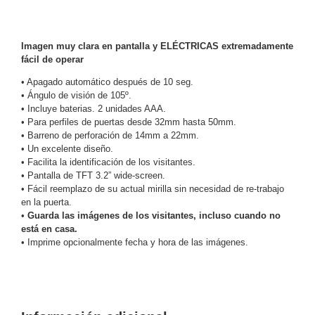
y
Electricidad
RG59
Imagen muy clara en pantalla y ELÉCTRICAS extremadamente
Tipo
fácil de operar
CaP
Telefónico
VGA
• Apagado automático después de 10 seg.
/ DVI /
• Ángulo de visión de 105º.
HDMI
• Incluye baterias. 2 unidades AAA.
Cámaras
• Para perfiles de puertas desde 32mm hasta 50mm.
IP y NVRs
• Barreno de perforación de 14mm a 22mm.
Ambientes
• Un excelente diseño.
• Facilita la identificación de los visitantes.
Salinos
• Pantalla de TFT 3.2” wide-screen.
(Anticorrosión)
Antiexplosión
Bala
Codificadores
• Fácil reemplazo de su actual mirilla sin necesidad de re-trabajo
y
en la puerta.
Decodificadores
•
Guarda las imágenes de los visitantes, incluso cuando no
está en casa.
de
• Imprime opcionalmente fecha y hora de las imágenes.
Video
Cubo
Domo
/ Eyeball /
Turret
Fisheye
y
Hemisféricas
Lente