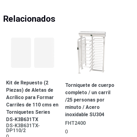
-
Pinhole
PTZ
Videograbadoras
Relacionados
Analógicas
- TurboHD
TVI / AHD
/ CVI
Drones,
Robots e
Industrial
Cámaras
Industriales
Energía
Kit de Repuesto (2
Torniquete de cuerpo
Adaptadores
Piezas) de Aletas de
completo / un carril
de
Acrílico para Formar
/25 personas por
Pared
Baterías
Fuentes
Carriles de 110 cms en
minuto / Acero
de
Torniquetes Series
inoxidable SU304
Alimentación
Fuentes
DS-K3B631TX
de
FHT2400
DS-K3B631TX-
Alimentación
DP110/2
0
0
con