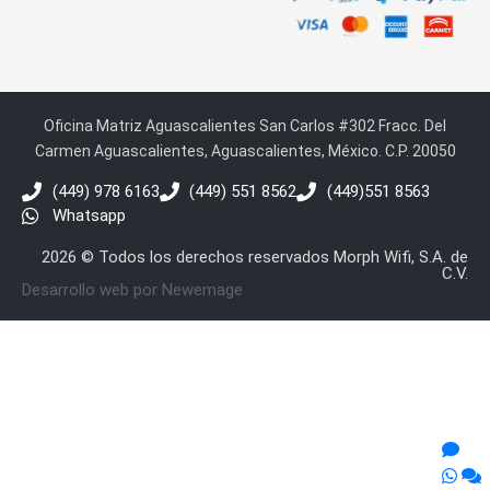
Oficina Matriz Aguascalientes San Carlos #302 Fracc. Del
Carmen Aguascalientes, Aguascalientes, México. C.P. 20050
(449) 978 6163
(449) 551 8562
(449)551 8563
Whatsapp
2026 © Todos los derechos reservados Morph Wifi, S.A. de
C.V.
Desarrollo web por Newemage