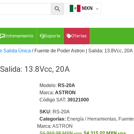
MXN
Entrenamiento
Soporte
Ofertas
e Salida Única
/ Fuente de Poder Astron | Salida: 13.8Vcc, 20A
 Salida: 13.8Vcc, 20A
esorios para Computadora y Smartphones
Cajas de
Z
Gabinetes de Acero para DVR y NVR
Gabinetes para
Luz Blanca
Kits Extensores, Convertidores , Divisores, HDMI,
Modelo:
RS-20A
tajes y Brackets para Cámaras
Partes o
Marca:
ASTRON
eo
Transceptores de Video
Código SAT:
39121000
o
Cable Coaxial y Conectores
Cables Armados -
SKU:
RS-20A
ca
Para Alimentación y Electricidad
RG59 Tipo
Categorías:
Energía / Herramientas
,
Fuente
I
Marca:
ASTRON
6,969.98
MXN
4,315.02
MXN