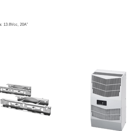
da: 13.8Vcc, 20A”