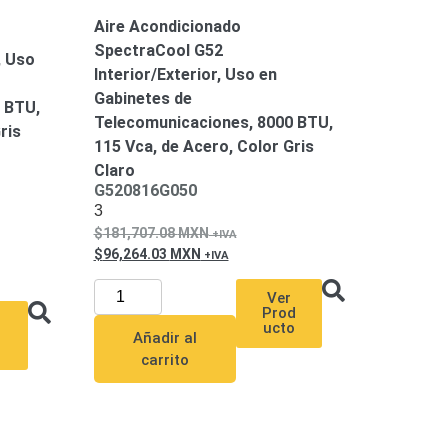
Aire Acondicionado
SpectraCool G52
, Uso
Interior/Exterior, Uso en
Gabinetes de
 BTU,
Telecomunicaciones, 8000 BTU,
ris
115 Vca, de Acero, Color Gris
Claro
G520816G050
3
181,707.08
MXN
96,264.03
MXN
Ver
Prod
ucto
u
Añadir al
carrito