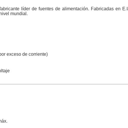
abricante líder de fuentes de alimentación. Fabricadas en E
 nivel mundial.
ash Cams y Body Cams
es)
Cámaras Móviles
Dash Cams
Videoporteros Analógicos
Videoporteros IP
 por exceso de corriente)
ltaje
máx.