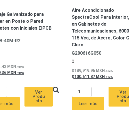
Aire Acondicionado
je Galvanizado para
SpectraCool Para Interior
lar en Poste o Pared
en Gabinetes de
etes con Iniciales EIPCB
Telecomunicaciones, 6000
115 Vca, de Acero, Color G
CB-40M-R2
Claro
G280616G050
0
4.42
MXN
189,919.96
MXN
0.36
MXN
100,611.87
MXN
Ver
Ver
Prod
Produ
cto
cto
Leer más
er más