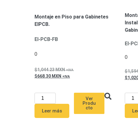
Monta
Montaje en Piso para Gabinetes
Insta
EIPCB.
Gabin
EI-PCB-FB
EI-P
0
0
1,044.23
MXN
1,59
668.30
MXN
1,02
Ver
Produ
cto
Leer más
Le