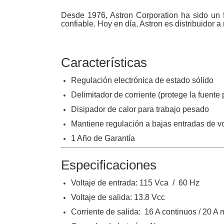
Software VMS y Analíticas
Desde 1976, Astron Corporation ha sido un f
EPCOM Cloud
HIKVISION
confiable. Hoy en día, Astron es distribuidor a
Videograbadoras Móviles, D
Accesorios
Body Cams (Portátil
Videoporteros e Interfonos
Características
Accesorios
Intercomunicadores
Regulación electrónica de estado sólido
Delimitador de corriente (protege la fuente
Disipador de calor para trabajo pesado
Mantiene regulación a bajas entradas de vo
1 Año de Garantía
Especificaciones
Voltaje de entrada: 115 Vca / 60 Hz
Voltaje de salida: 13.8 Vcc
Corriente de salida: 16 A continuos / 20 A 