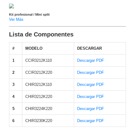
Alimentación
con
Kit profesional / Mini split
Ver Más
Respaldo
Inyectores
PoE
PDU
Plantas
Lista de Componentes
de
Energía
PoE
#
MODELO
DESCARGAR
de Largo
Alcance
UPS
1
CCIR3212K110
Descargar PDF
- No Break
Kits-
2
CCIR3212K220
Descargar PDF
Sistemas
Completos
3
CHIR3212K110
Descargar PDF
IP
4
CHIR3212K220
Descargar PDF
Megapixel
TurboHD
de 4
5
CHIR3224K220
Descargar PDF
Canales
TurboHD
de 8
6
CHIR3230K220
Descargar PDF
Canales
Monitores