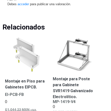
SAN /
Debes
acceder
para publicar una valoración.
eSATA
Discos
Duros
Mecánicos
Relacionados
(HDD)
Memorias
SD /
Memorias
Micro
SD
Servidores
de
Aplicación
Unidades
de Estado
Sólido
Montaje para Poste
(SSD)
Montaje en Piso para
para Gabinete
Software
Gabinetes EIPCB.
SVR1419 Galvanizado
VMS y
EI-PCB-FB
Analíticas
Electrolítico.
EPCOM
MP-1419-V4
0
0
Cloud
HIKVISION
Honeywell
Wisenet
1,044.23
MXN