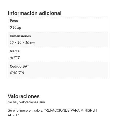
Pantallas
y
Información adicional
Mobiliario
Accesorios
Mobiliario
Peso
de
0.10 kg
Apoyo
Pantallas
Dimensiones
/
10 × 10 × 10 cm
Monitores
Videowall
Seguridad
Marca
Protección
AUFIT
Contra
Codigo SAT
Descargas
Coaxial
Corriente
40101701
Alterna
Corriente
Directa
Redes
Servidores
Valoraciones
/
Almacenamiento
No hay valoraciones aún.
Accesorios
Almacenamiento
Sé el primero en valorar “REFACCIONES PARA MINISPLIT
NAS /
AUFIT”