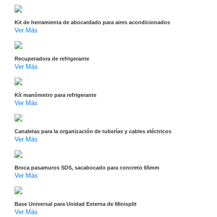
Turret
Especiales
Lente
Motorizado
Ocultas
Kit de herramienta de abocardado para aires acondicionados
-
Ver Más
Pinhole
PTZ
Videograbadoras
Analógicas
Recuperadora de refrigerante
- TurboHD
Ver Más
TVI / AHD
/ CVI
Drones,
Kít manómetro para refrigerante
Ver Más
Robots e
Industrial
Cámaras
Canaletas para la organización de tuberías y cables eléctricos
Industriales
Ver Más
Energía
Adaptadores
Broca pasamuros SDS, sacabocado para concreto 65mm
de
Ver Más
Pared
Baterías
Fuentes
de
Base Universal para Unidad Externa de Minisplit
Alimentación
Fuentes
Ver Más
de