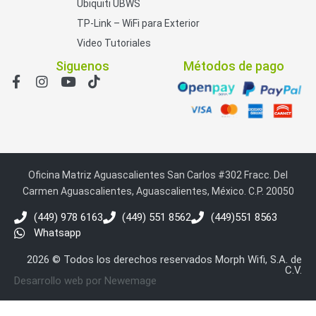
Ubiquiti UBWS
TP-Link – WiFi para Exterior
Video Tutoriales
Siguenos
Métodos de pago
Oficina Matriz Aguascalientes San Carlos #302 Fracc. Del
Carmen Aguascalientes, Aguascalientes, México. C.P. 20050
(449) 978 6163
(449) 551 8562
(449)551 8563
Whatsapp
2026 © Todos los derechos reservados Morph Wifi, S.A. de
C.V.
Desarrollo web por Newemage