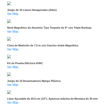
y
Juego de 10 Llaves Hexagonales (Allen)
Electricidad
RG59
Ver Más
Tipo
CaP
Telefónico
VGA
Nivel Magnético de Aluminio Tipo Torpedo de 9” con Triple Burbuja
/ DVI /
Ver Más
HDMI
Cámaras
IP y NVRs
Cinta de Medición de 7.5 m con Gancho doble Magnético
Ambientes
Ver Más
Salinos
(Anticorrosión)
Antiexplosión
Bala
Codificadores
Kit de Prueba Eléctrica HVAC
y
Ver Más
Decodificadores
de
Juego de 10 Desarmadores Mango Plástico
Video
Cubo
Domo
Ver Más
/ Eyeball /
Turret
Fisheye
Llave Ajustable de 20.5 cm (10”). Apertura máxima de Mordaza de 30 mm
y
Ver Más
Hemisféricas
Lente