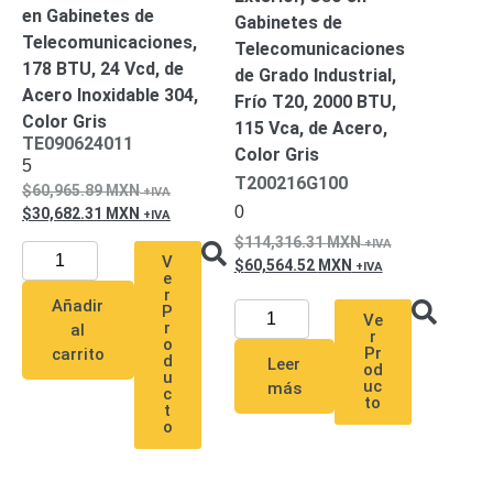
en Gabinetes de
Gabinetes de
Telecomunicaciones,
Telecomunicaciones
178 BTU, 24 Vcd, de
de Grado Industrial,
Acero Inoxidable 304,
Frío T20, 2000 BTU,
Color Gris
115 Vca, de Acero,
TE090624011
Color Gris
5
T200216G100
60,965.89
MXN
0
30,682.31
MXN
114,316.31
MXN
V
60,564.52
MXN
e
r
Añadir
P
Ve
r
al
r
o
Pr
carrito
d
Leer
od
u
uc
más
c
to
t
o