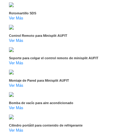
Motorizado
NVRs
Rotomartillo SDS
Network
Ver Más
Video
Recorders
Ocultas
-
Control Remoto para Minisplit AUFIT
Ver Más
Pinhole
Profesionales
-
Caja
PTZ
Térmicas
WiFi
Soporte para colgar el control remoto de minisplit AUFIT
Ver Más
/ 4G /
Inalámbricas
Cámaras
Montaje de Pared para Minisplit AUFIT
y DVRs
Ver Más
HD
TurboHD
/ AHD /
Bomba de vacío para aire acondicionado
Ver Más
HD-TVI
Ambientes
Salinos
Antiexplosión
Bala
Domo
Cilindro portátil para contenido de refrigerante
/ Eyeball /
Ver Más