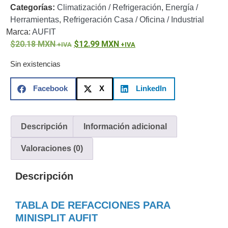
Categorías:
Climatización / Refrigeración
,
Energía /
o
Herramientas
,
Refrigeración Casa / Oficina / Industrial
Refacciones
Probadores
Marca:
AUFIT
de
20.18
MXN
12.99
MXN
Video
Transceptores
de Video
Sin existencias
Cables y
Conectores
Facebook
X
LinkedIn
Adaptador
a
RCA
Audio
Descripción
Información adicional
y
Video
Cable
Valoraciones (0)
Coaxial y
Conectores
Cables
Descripción
Armados -
Coaxial
Categoría
5e
Fibra
TABLA DE REFACCIONES PARA
Óptica
Para
MINISPLIT AUFIT
Alimentación