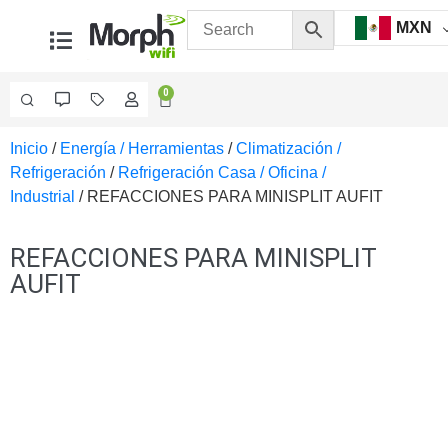
MXN
0
Inicio
/
Energía / Herramientas
/
Climatización /
Videovigilancia
Refrigeración
/
Refrigeración Casa / Oficina /
Accesorios
Industrial
/ REFACCIONES PARA MINISPLIT AUFIT
Generales
Accesorios
Ethernet y
REFACCIONES PARA MINISPLIT
Fibra
Accesorios
AUFIT
para
Computadora
y
Smartphones
Cajas
de
Interconexión
Controladores
PTZ
Gabinetes