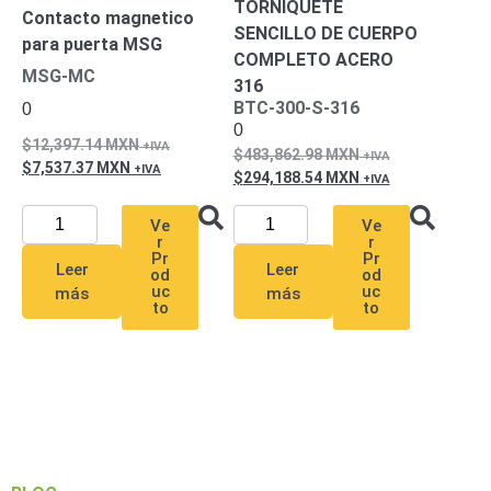
TORNIQUETE
Contacto magnetico
Respaldo
Inyectores
SENCILLO DE CUERPO
para puerta MSG
PoE
PDU
Plantas
COMPLETO ACERO
MSG-MC
de
316
Energía
PoE
BTC-300-S-316
0
0
de Largo
12,397.14
MXN
483,862.98
MXN
Alcance
UPS
7,537.37
MXN
294,188.54
MXN
- No Break
Kits-
Ve
Ve
Sistemas
r
r
Completos
Pr
Pr
Leer
Leer
od
od
IP
uc
uc
más
más
Megapixel
TurboHD
to
to
de 4
Canales
TurboHD
de 8
Canales
Monitores
Pantallas
y