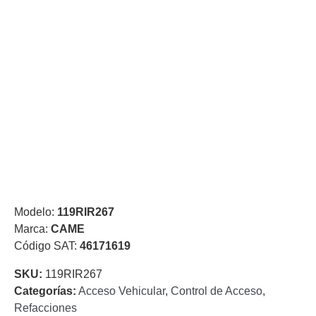
de Acero
para DVR
y
NVR
Gabinetes
para
Cámaras
Iluminadores
IR y de
Luz
y
Blanca
Kits
al
Extensores,
Convertidores
,
Modelo:
119RIR267
Divisores,
Marca:
CAME
HDMI,
Código SAT:
46171619
VGA,
DVI
Lentes
Micrófonos
Montajes
SKU:
119RIR267
y Brackets
Categorías:
Acceso Vehicular
,
Control de Acceso
,
para
Refacciones
Cámaras
Partes