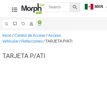
MXN
0
Inicio
/
Control de Acceso
/
Acceso
Videovigilancia
Vehicular
/
Refacciones
/ TARJETA P/ATI
Accesorios
Generales
Accesorios
TARJETA P/ATI
Ethernet y
Fibra
Accesorios
para
Computadora
y
Smartphones
Cajas
de
Interconexión
Controladores
PTZ
Gabinetes