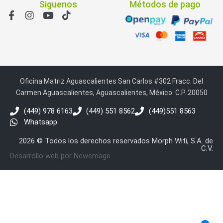
Siguenos
Métodos de pago
Oficina Matriz Aguascalientes San Carlos #302 Fracc. Del
Carmen Aguascalientes, Aguascalientes, México. C.P. 20050
(449) 978 6163
(449) 551 8562
(449)551 8563
Whatsapp
2026 © Todos los derechos reservados Morph Wifi, S.A. de
C.V.
Desarrollo web por Newemage