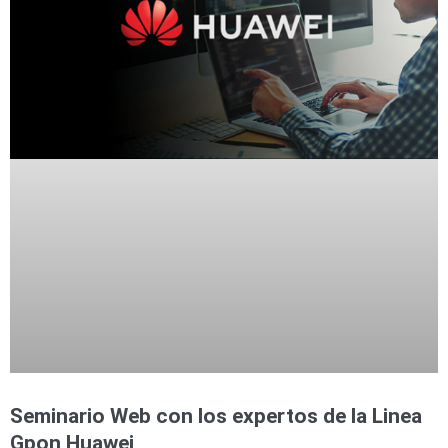
Accesorios
Body
Cams
(Portátiles)
Cámaras
Móviles
Dash
Cams
Videoporteros
e
Interfonos
Accesorios
Intercomunicadores
Videoporteros
Analógicos
Videoporteros
IP
Seminario Web con los expertos de la Linea
Gpon Huawei