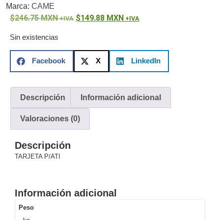
Marca:
CAME
o
246.75
MXN
149.88
MXN
Refacciones
Probadores
de
Sin existencias
Video
Transceptores
de Video
Facebook
X
LinkedIn
Cables y
Conectores
Adaptador
Descripción
Información adicional
a
RCA
Audio
Valoraciones (0)
y
Video
Cable
Descripción
Coaxial y
TARJETA P/ATI
Conectores
Cables
Armados -
Coaxial
Categoría
Información adicional
5e
Fibra
Óptica
Para
Peso
Alimentación