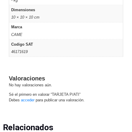
- kg
y
Dimensiones
Electricidad
RG59
10 × 10 × 10 cm
Tipo
Marca
CaP
Telefónico
VGA
CAME
/ DVI /
HDMI
Codigo SAT
Cámaras
46171619
IP y NVRs
Ambientes
Salinos
(Anticorrosión)
Antiexplosión
Bala
Codificadores
Valoraciones
y
No hay valoraciones aún.
Decodificadores
Sé el primero en valorar “TARJETA P/ATI”
de
Debes
acceder
para publicar una valoración.
Video
Cubo
Domo
/ Eyeball /
Turret
Fisheye
y
Relacionados
Hemisféricas
Lente