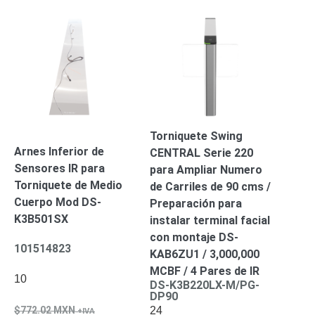
Motorizado
NVRs
Network
Video
Recorders
Profesionales
-
Caja
PTZ
Térmicas
WiFi
/ 4G /
Inalámbricas
Torniquete Swing
Cámaras
Arnes Inferior de
CENTRAL Serie 220
y DVRs
Sensores IR para
para Ampliar Numero
HD
Torniquete de Medio
de Carriles de 90 cms /
TurboHD
Cuerpo Mod DS-
Preparación para
/ AHD /
K3B501SX
instalar terminal facial
HD-TVI
Ambientes
con montaje DS-
101514823
Salinos
Antiexplosión
Bala
Domo
KAB6ZU1 / 3,000,000
/ Eyeball /
MCBF / 4 Pares de IR
10
DS-K3B220LX-M/PG-
Turret
Especiales
Lente
DP90
Motorizado
Ocultas
24
772.02
MXN