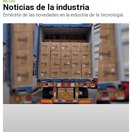
BLOG
Mobiliario
Noticias de la industria
Accesorios
Mobiliario
Entérate de las novedades en la industria de la tecnología.
de
Apoyo
Pantallas
/
Monitores
Videowall
Seguridad
Protección
Contra
Descargas
Corriente
Alterna
Corriente
Directa
Servidores
/
Almacenamiento
Accesorios
Discos
Duros
Mecánicos
(HDD)
Memorias