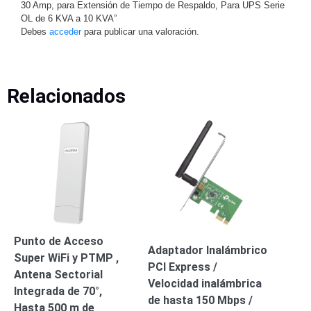
30 Amp, para Extensión de Tiempo de Respaldo, Para UPS Serie
Alimentación
OL de 6 KVA a 10 KVA”
Debes
acceder
para publicar una valoración.
con
Respaldo
Inyectores
PoE
PDU
Plantas
de
Relacionados
Energía
PoE
de Largo
Alcance
UPS
- No Break
Kits-
Sistemas
Completos
IP
Megapixel
TurboHD
Punto de Acceso
de 4
Adaptador Inalámbrico
Super WiFi y PTMP ,
Canales
TurboHD
PCI Express /
Antena Sectorial
de 8
Velocidad inalámbrica
Integrada de 70°,
Canales
de hasta 150 Mbps /
Monitores
Hasta 500 m de