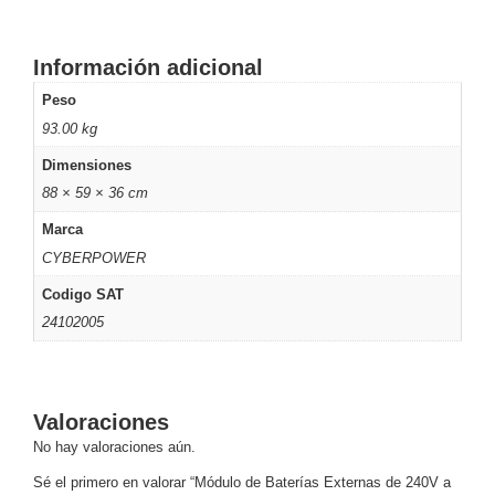
Turret
Especiales
Lente
Motorizado
Ocultas
-
Información adicional
Pinhole
PTZ
Videograbadoras
Peso
Analógicas
93.00 kg
- TurboHD
Dimensiones
TVI / AHD
/ CVI
88 × 59 × 36 cm
Drones,
Marca
Robots e
CYBERPOWER
Industrial
Cámaras
Codigo SAT
Industriales
24102005
Energía
Adaptadores
de
Pared
Baterías
Fuentes
Valoraciones
de
No hay valoraciones aún.
Alimentación
Fuentes
Sé el primero en valorar “Módulo de Baterías Externas de 240V a
de