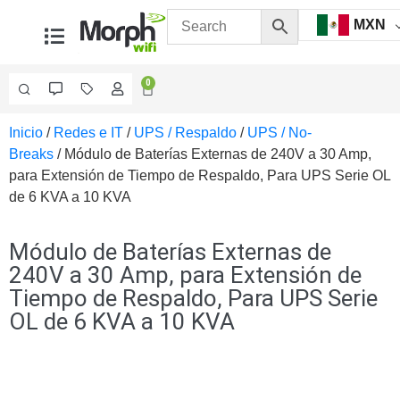
MXN
0
Inicio
/
Redes e IT
/
UPS / Respaldo
/
UPS / No-
Videovigilancia
Breaks
/ Módulo de Baterías Externas de 240V a 30 Amp,
Accesorios
para Extensión de Tiempo de Respaldo, Para UPS Serie OL
Generales
de 6 KVA a 10 KVA
Accesorios
Ethernet y
Fibra
Accesorios
Módulo de Baterías Externas de
para
240V a 30 Amp, para Extensión de
Computadora
Tiempo de Respaldo, Para UPS Serie
y
OL de 6 KVA a 10 KVA
Smartphones
Cajas
de
Interconexión
Controladores
PTZ
Gabinetes