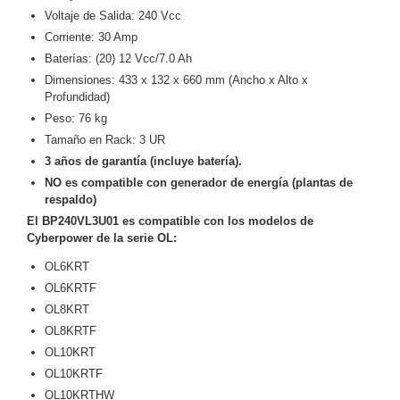
Voltaje de Salida: 240 Vcc
Motorizado
NVRs
Corriente: 30 Amp
Network
Baterías: (20) 12 Vcc/7.0 Ah
Video
Dimensiones: 433 x 132 x 660 mm (Ancho x Alto x
Recorders
Ocultas
Profundidad)
-
Peso: 76 kg
Pinhole
Profesionales
Tamaño en Rack: 3 UR
-
3 años de garantía (incluye batería).
Caja
PTZ
Térmicas
WiFi
NO es compatible con generador de energía (plantas de
/ 4G /
respaldo)
Inalámbricas
El BP240VL3U01 es compatible con los modelos de
Cámaras
Cyberpower de la serie OL:
y DVRs
OL6KRT
HD
TurboHD
OL6KRTF
/ AHD /
OL8KRT
HD-TVI
OL8KRTF
Ambientes
OL10KRT
Salinos
Antiexplosión
Bala
Domo
OL10KRTF
/ Eyeball /
OL10KRTHW