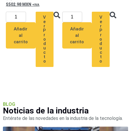
Wave
XMR
502.98
MXN
CEIBAII /
KAPOK
V
V
e
e
Videograbadoras
r
r
Móviles,
Añadir
Añadir
P
P
Dash
r
r
al
al
o
o
Cams y
carrito
carrito
d
d
Body
u
u
Cams
c
c
t
t
Accesorios
Body
o
o
Cams
(Portátiles)
Cámaras
Móviles
Dash
Cams
Videoporteros
e
BLOG
Interfonos
Noticias de la industria
Accesorios
Intercomunicadores
Videoporteros
Analógicos
Videoporteros
Entérate de las novedades en la industria de la tecnología.
IP