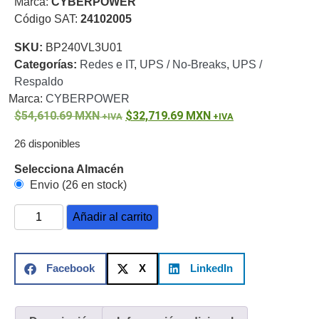
Marca:
CYBERPOWER
o
Código SAT:
24102005
Refacciones
Probadores
SKU:
BP240VL3U01
de
Categorías:
Redes e IT
,
UPS / No-Breaks
,
UPS /
Video
Transceptores
Respaldo
de Video
Marca:
CYBERPOWER
Cables y
54,610.69
Conectores
MXN
32,719.69
MXN
Adaptador
26 disponibles
a
RCA
Audio
Selecciona Almacén
y
Envio (26 en stock)
Video
Cable
Coaxial y
Añadir al carrito
Conectores
Cables
Armados -
Coaxial
Categoría
Facebook
X
LinkedIn
5e
Fibra
Óptica
Para
Alimentación