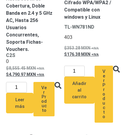
Cifrado WPA/WPA2 /
Pantallas
Cobertura, Doble
Compatible con
y
Banda en 2.4 y 5 GHz
Mobiliario
windows y Linux
AC, Hasta 256
Accesorios
Mobiliario
TL-WN781ND
Usuarios
de
Concurrentes,
403
Apoyo
Pantallas
Soporta Fichas-
/
353.28
MXN
Vouchers.
Monitores
Videowall
176.38
MXN
C2S
Seguridad
0
Protección
8,555.45
MXN
V
Contra
4,790.97
MXN
e
Descargas
r
Añadir
Coaxial
Corriente
P
Ve
r
al
Alterna
Corriente
r
o
Pr
carrito
d
Directa
Redes
Leer
od
u
Servidores
uc
más
c
to
/
t
o
Almacenamiento
Accesorios
Almacenamiento
NAS /