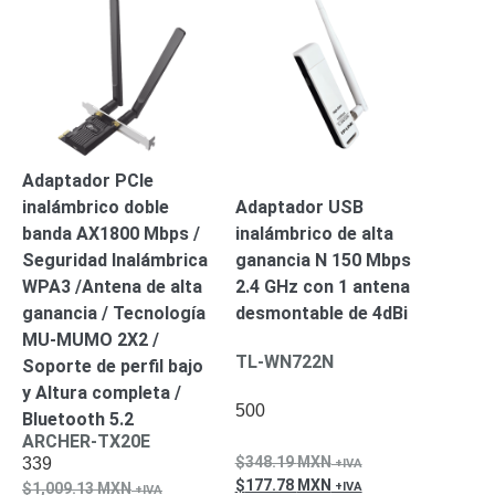
SAN /
eSATA
Discos
Duros
Mecánicos
(HDD)
Memorias
SD /
Memorias
Adaptador PCIe
Micro
inalámbrico doble
Adaptador USB
SD
Servidores
banda AX1800 Mbps /
inalámbrico de alta
de
Seguridad Inalámbrica
ganancia N 150 Mbps
Aplicación
Unidades
WPA3 /Antena de alta
2.4 GHz con 1 antena
de Estado
ganancia / Tecnología
desmontable de 4dBi
Sólido
MU-MUMO 2X2 /
(SSD)
TL-WN722N
Soporte de perfil bajo
Software
y Altura completa /
VMS y
500
Bluetooth 5.2
Analíticas
ARCHER-TX20E
EPCOM
348.19
MXN
339
Cloud
HIKVISION
Honeywell
Wisenet
177.78
MXN
1,009.13
MXN