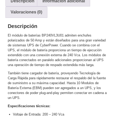
Descripción
Información adicional
y
Valoraciones (0)
Electricidad
RG59
Tipo
CaP
Telefónico
VGA
Descripción
/ DVI /
El módulo de baterías BP240VL3U01 admiten enchufes
HDMI
polarizados de 50 Amp y están diseñados para una gran variedad
Cámaras
de sistemas UPS de CyberPower. Cuando se combina con el
IP y NVRs
UPS, el módulo de batería proporciona un tiempo de ejecución
Ambientes
extendido con una conexión externa de 240 Vca. Los módulos de
Salinos
batería conectados en paralelo adicionales proporcionan al UPS
una operación de tiempo de respado extendida más larga.
(Anticorrosión)
Antiexplosión
Bala
Codificadores
y
También tiene cargador de batería, proveyendo Tecnología de
Carga Rápida para rápidamente restaurar el respaldo del la fuente
Decodificadores
de suministro a su máxima capacidad. Hasta 10 Modulos de
de
Batería Externa (EBM) pueden ser agregados a un UPS, y los
Video
Cubo
Domo
conectores de poder plug-and-play permiten conectar en cadena a
/ Eyeball /
un UPS.
Turret
Fisheye
Especificaciones técnicas:
y
Voltaje de Entrada: 200 – 240 Vca
Hemisféricas
Lente