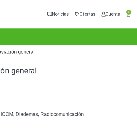
0
Noticias
Ofertas
Cuenta
 aviación general
ión general
a ICOM
,
Diademas
,
Radiocomunicación