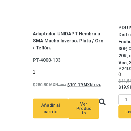
PDU M
Adaptador UNIDAPT Hembra a
Distr
SMA Macho Inverso. Plata / Oro
Enchu
/ Teflón.
30P, 
20R, d
PT-4000-133
Vca, 
P24D
1
0
41,8
280.80
MXN
101.79
MXN
19,9
Ver
Añadir al
Produc
carrito
Le
to