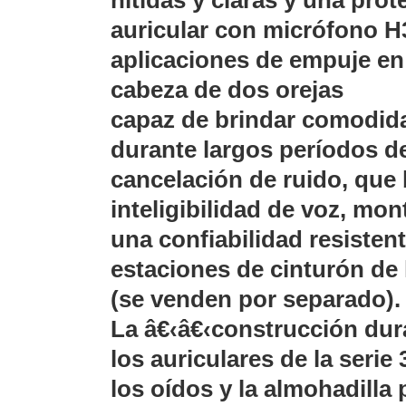
nítidas y claras y una pro
Software VMS y Analíticas
auricular con micrófono H3
EPCOM Cloud
HIKVISION
Hone
Videograbadoras Móviles, D
aplicaciones de empuje en 
Accesorios
Body Cams (Portátil
cabeza de dos orejas
Videoporteros e Interfonos
Accesorios
Intercomunicadores
capaz de brindar comodida
durante largos períodos d
cancelación de ruido, que
inteligibilidad de voz, m
una confiabilidad resisten
estaciones de cinturón de 
(se venden por separado).
La â€‹â€‹construcción dur
los auriculares de la seri
los oídos y la almohadilla 