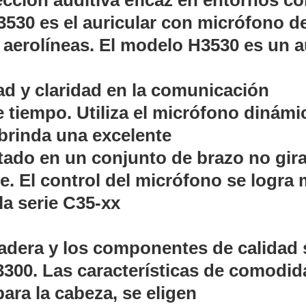
tección auditiva eficaz en entornos c
530 es el auricular con micrófono de
ywell
Wisenet Wave
XMR CEIBAII / KAPOK
ash Cams y Body Cams
aerolíneas. El modelo H3530 es un aur
es)
Cámaras Móviles
Dash Cams
Videoporteros Analógicos
Videoporteros IP
d y claridad en la comunicación
e tiempo. Utiliza el micrófono dinám
 brinda una excelente
ontado en un conjunto de brazo no gi
te. El control del micrófono se logra
la serie C35-xx
adera y los componentes de calidad
e 3300. Las características de comodi
para la cabeza, se eligen