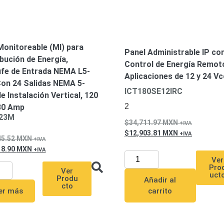
onitoreable (MI) para
Panel Administrable IP co
ibución de Energía,
Control de Energía Remot
fe de Entrada NEMA L5-
Aplicaciones de 12 y 24 Vc
Con 24 Salidas NEMA 5-
ICT180SE12IRC
e Instalación Vertical, 120
2
30 Amp
23M
34,711.97
MXN
12,903.81
MXN
45.52
MXN
18.90
MXN
Ver
Pro
Ver
uct
Produ
Añadir al
cto
er más
carrito