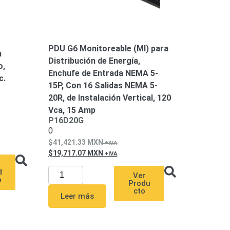
PDU G6 Monitoreable (MI) para
n
Distribución de Energía,
o,
Enchufe de Entrada NEMA 5-
c.
15P, Con 16 Salidas NEMA 5-
20R, de Instalación Vertical, 120
Vca, 15 Amp
P16D20G
0
41,421.33
MXN
19,717.07
MXN
d
Ver
o
Produ
cto
Leer más