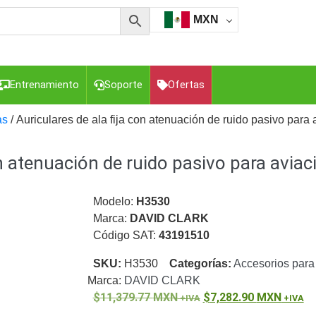
MXN
Entrenamiento
Soporte
Ofertas
as
/ Auriculares de ala fija con atenuación de ruido pasivo para
on atenuación de ruido pasivo para aviac
esorios para Computadora y Smartphones
Cajas de
Z
Gabinetes de Acero para DVR y NVR
Gabinetes para
Luz Blanca
Kits Extensores, Convertidores , Divisores, HDMI,
Modelo:
H3530
tajes y Brackets para Cámaras
Partes o
Marca:
DAVID CLARK
eo
Transceptores de Video
Código SAT:
43191510
o
Cable Coaxial y Conectores
Cables Armados -
SKU:
H3530
Categorías:
Accesorios par
ca
Para Alimentación y Electricidad
RG59 Tipo
Marca:
DAVID CLARK
I
11,379.77
MXN
7,282.90
MXN