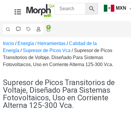
MXN
0
Inicio
/
Energía / Herramientas
/
Calidad de la
Videovigilancia
Energía
/
Supresor de Picos Vca
/ Supresor de Picos
Accesorios
Transitorios de Voltaje, Diseñado Para Sistemas
Generales
Fotovoltaicos, Uso en Corriente Alterna 125-300 Vca.
Accesorios
Ethernet y
Fibra
Accesorios
Supresor de Picos Transitorios de
para
Voltaje, Diseñado Para Sistemas
Computadora
Fotovoltaicos, Uso en Corriente
y
Alterna 125-300 Vca.
Smartphones
Cajas
de
Interconexión
Controladores
PTZ
Gabinetes