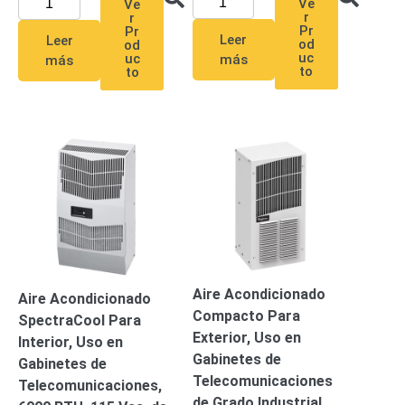
Ve
Ve
Pantallas
r
r
y
Pr
Pr
Leer
Leer
od
od
Mobiliario
uc
uc
más
más
Accesorios
Mobiliario
to
to
de
Apoyo
Pantallas
/
Monitores
Videowall
Seguridad
Protección
Contra
Descargas
Coaxial
Corriente
Alterna
Corriente
Aire Acondicionado
Directa
Redes
Aire Acondicionado
Compacto Para
Servidores
SpectraCool Para
/
Exterior, Uso en
Interior, Uso en
Almacenamiento
Gabinetes de
Gabinetes de
Accesorios
Almacenamiento
Telecomunicaciones
Telecomunicaciones,
NAS /
de Grado Industrial,