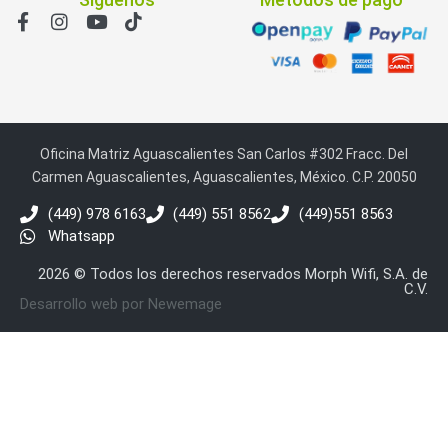
Oficina Matriz Aguascalientes San Carlos #302 Fracc. Del
Carmen Aguascalientes, Aguascalientes, México. C.P. 20050
(449) 978 6163
(449) 551 8562
(449)551 8563
Whatsapp
2026 © Todos los derechos reservados Morph Wifi, S.A. de
C.V.
Desarrollo web por Newemage