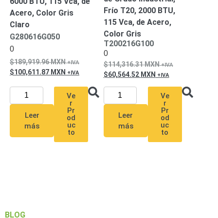
6000 BTU, 115 Vca, de
SAN /
Frío T20, 2000 BTU,
Acero, Color Gris
eSATA
Discos
115 Vca, de Acero,
Claro
Duros
Color Gris
G280616G050
Mecánicos
T200216G100
0
(HDD)
Memorias
0
189,919.96
MXN
SD /
114,316.31
MXN
100,611.87
MXN
60,564.52
MXN
Memorias
Micro
Ve
Ve
SD
Servidores
r
r
Pr
Pr
de
Leer
Leer
od
od
Aplicación
Unidades
uc
uc
más
más
to
to
de Estado
Sólido
(SSD)
Software
VMS y
Analíticas
EPCOM
Cloud
HIKVISION
Honeywell
Wisenet
BLOG