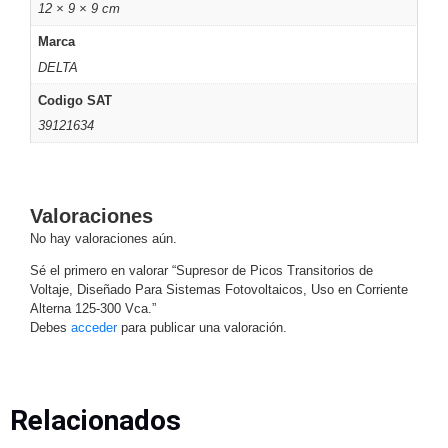
Turret
Especiales
Lente
12 × 9 × 9 cm
Motorizado
Ocultas
Marca
-
DELTA
Pinhole
PTZ
Videograbadoras
Codigo SAT
Analógicas
39121634
- TurboHD
TVI / AHD
/ CVI
Drones,
Valoraciones
Robots e
Industrial
No hay valoraciones aún.
Cámaras
Sé el primero en valorar “Supresor de Picos Transitorios de
Industriales
Voltaje, Diseñado Para Sistemas Fotovoltaicos, Uso en Corriente
Energía
Alterna 125-300 Vca.”
Adaptadores
Debes
acceder
para publicar una valoración.
de
Pared
Baterías
Fuentes
de
Relacionados
Alimentación
Fuentes
de