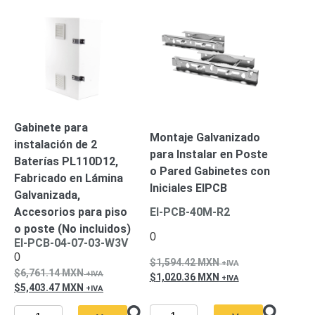
Alimentación
con
Respaldo
Inyectores
PoE
PDU
Plantas
de
Energía
PoE
de Largo
Gabinete para
Alcance
UPS
Montaje Galvanizado
instalación de 2
- No Break
para Instalar en Poste
Baterías PL110D12,
Kits-
o Pared Gabinetes con
Fabricado en Lámina
Sistemas
Iniciales EIPCB
Galvanizada,
Completos
IP
Accesorios para piso
EI-PCB-40M-R2
Megapixel
TurboHD
o poste (No incluidos)
0
EI-PCB-04-07-03-W3V
de 4
0
Canales
TurboHD
1,594.42
MXN
6,761.14
MXN
1,020.36
MXN
de 8
5,403.47
MXN
Canales
Monitores