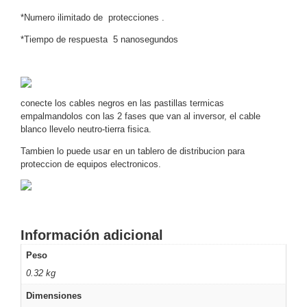
Motorizado
NVRs
*Numero ilimitado de protecciones .
Network
*Tiempo de respuesta 5 nanosegundos
Video
Recorders
Ocultas
-
Pinhole
Profesionales
conecte los cables negros en las pastillas termicas
-
empalmandolos con las 2 fases que van al inversor, el cable
blanco llevelo neutro-tierra fisica.
Caja
PTZ
Térmicas
WiFi
/ 4G /
Tambien lo puede usar en un tablero de distribucion para
Inalámbricas
proteccion de equipos electronicos.
Cámaras
y DVRs
HD
TurboHD
Información adicional
/ AHD /
HD-TVI
Peso
Ambientes
0.32 kg
Salinos
Antiexplosión
Bala
Domo
/ Eyeball /
Dimensiones