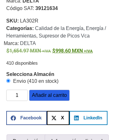
Marca:
DELTA
o
Código SAT:
39121634
Refacciones
Probadores
SKU:
LA302R
de
Categorías:
Calidad de la Energía
,
Energía /
Video
Transceptores
Herramientas
,
Supresor de Picos Vca
de Video
Marca:
DELTA
Cables y
1,654.97
Conectores
MXN
998.60
MXN
Adaptador
410 disponibles
a
RCA
Audio
Selecciona Almacén
y
Envio (410 en stock)
Video
Cable
Coaxial y
Añadir al carrito
Conectores
Cables
Armados -
Coaxial
Categoría
Facebook
X
LinkedIn
5e
Fibra
Óptica
Para
Alimentación