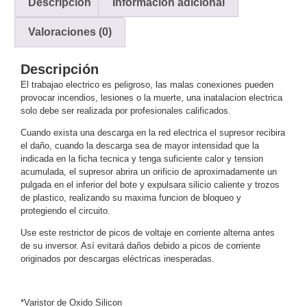
Descripción
Información adicional
y
Valoraciones (0)
Electricidad
RG59
Tipo
CaP
Telefónico
VGA
Descripción
/ DVI /
El trabajao electrico es peligroso, las malas conexiones pueden
provocar incendios, lesiones o la muerte, una inatalacion electrica
HDMI
solo debe ser realizada por profesionales calificados.
Cámaras
IP y NVRs
Cuando exista una descarga en la red electrica el supresor recibira
Ambientes
el daño, cuando la descarga sea de mayor intensidad que la
Salinos
indicada en la ficha tecnica y tenga suficiente calor y tension
acumulada, el supresor abrira un orificio de aproximadamente un
(Anticorrosión)
Antiexplosión
Bala
Codificadores
pulgada en el inferior del bote y expulsara silicio caliente y trozos
y
de plastico, realizando su maxima funcion de bloqueo y
Decodificadores
protegiendo el circuito.
de
Use este restrictor de picos de voltaje en corriente alterna antes
Video
Cubo
Domo
de su inversor. Así evitará daños debido a picos de corriente
/ Eyeball /
originados por descargas eléctricas inesperadas.
Turret
Fisheye
y
*Varistor de Oxido Silicon
Hemisféricas
Lente