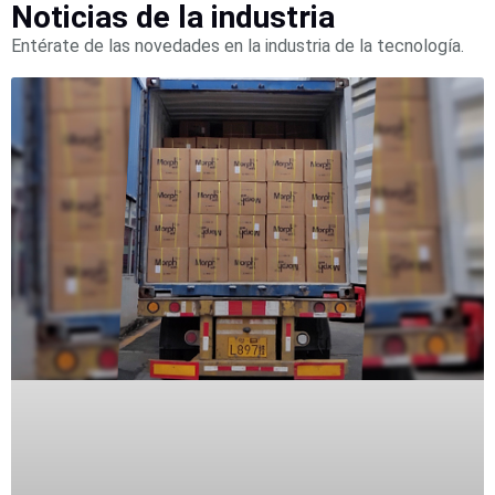
Wave
XMR
Noticias de la industria
CEIBAII /
Entérate de las novedades en la industria de la tecnología.
KAPOK
Videograbadoras
Móviles,
Dash
Cams y
Body
Cams
Accesorios
Body
Cams
(Portátiles)
Cámaras
Móviles
Dash
Cams
Videoporteros
e
Interfonos
Accesorios
Intercomunicadores
Videoporteros
Analógicos
Videoporteros
IP