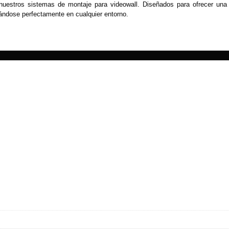
nuestros sistemas de montaje para videowall. Diseñados para ofrecer una 
ándose perfectamente en cualquier entorno.
ash Cams y Body Cams
es)
Cámaras Móviles
Dash Cams
Videoporteros Analógicos
Videoporteros IP