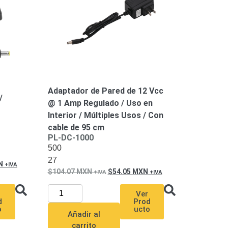
Adaptador de Pared de 12 Vcc
/
@ 1 Amp Regulado / Uso en
Interior / Múltiples Usos / Con
cable de 95 cm
PL-DC-1000
500
27
N
104.07
MXN
54.05
MXN
Ver
d
Prod
o
ucto
Añadir al
carrito