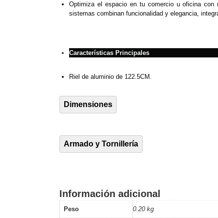
Optimiza el espacio en tu comercio u oficina con 
Software VMS y Analíticas
sistemas combinan funcionalidad y elegancia, integr
EPCOM Cloud
HIKVISION
Videograbadoras Móviles, D
Accesorios
Body Cams (Portátil
Videoporteros e Interfonos
Características Principales
Accesorios
Intercomunicadores
Riel de aluminio de 122.5CM.
Dimensiones
Armado y Tornillería
Información adicional
Peso
0.20 kg