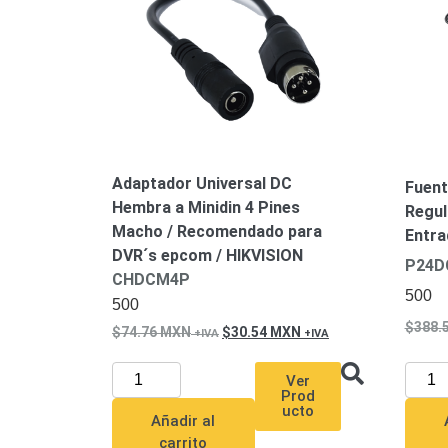
Adaptador Universal DC
Fuent
Hembra a Minidin 4 Pines
Regul
Macho / Recomendado para
Entra
DVR´s epcom / HIKVISION
P24D
CHDCM4P
500
500
388.
74.76
MXN
30.54
MXN
Ver
Prod
ucto
Añadir al
carrito