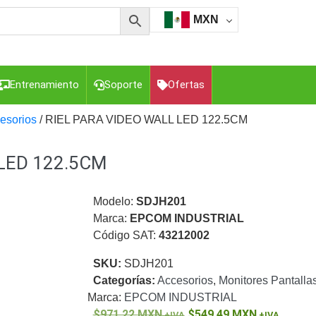
MXN
Entrenamiento
Soporte
Ofertas
esorios
/ RIEL PARA VIDEO WALL LED 122.5CM
 LED 122.5CM
esorios para Computadora y Smartphones
Cajas de
Z
Gabinetes de Acero para DVR y NVR
Gabinetes para
Luz Blanca
Kits Extensores, Convertidores , Divisores, HDMI,
Modelo:
SDJH201
tajes y Brackets para Cámaras
Partes o
Marca:
EPCOM INDUSTRIAL
eo
Transceptores de Video
Código SAT:
43212002
o
Cable Coaxial y Conectores
Cables Armados -
SKU:
SDJH201
ca
Para Alimentación y Electricidad
RG59 Tipo
Categorías:
Accesorios
,
Monitores Pantallas
I
Marca:
EPCOM INDUSTRIAL
971.22
MXN
549.49
MXN