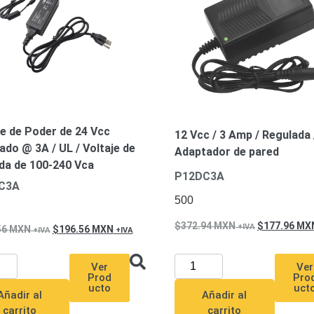
e de Poder de 24 Vcc
12 Vcc / 3 Amp / Regulada 
ado @ 3A / UL / Voltaje de
Adaptador de pared
da de 100-240 Vca
P12DC3A
C3A
500
372.94
MXN
177.96
MX
56
MXN
196.56
MXN
Ver
Ver
Pro
Prod
uct
ucto
Añadir al
Añadir al
carrito
carrito