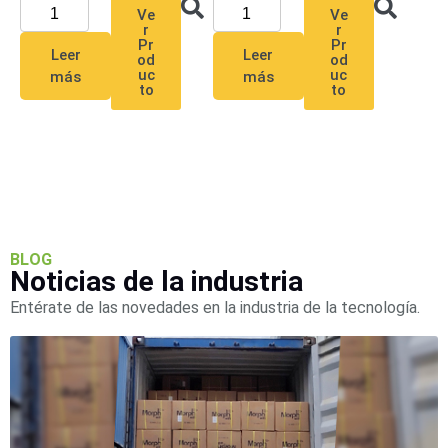
SAN /
Ve
Ve
r
r
eSATA
Discos
Pr
Pr
Leer
Leer
Duros
od
od
uc
uc
más
más
Mecánicos
to
to
(HDD)
Memorias
SD /
Memorias
Micro
SD
Servidores
de
Aplicación
Unidades
BLOG
Noticias de la industria
de Estado
Sólido
Entérate de las novedades en la industria de la tecnología.
(SSD)
Software
VMS y
Analíticas
EPCOM
Cloud
HIKVISION
Honeywell
Wisenet