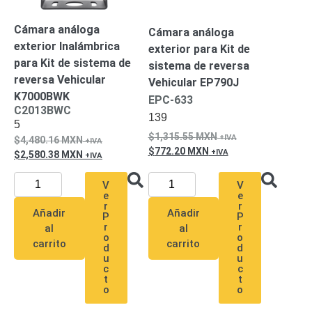
Alimentación
Cámara análoga
Cámara análoga
con
exterior Inalámbrica
exterior para Kit de
Respaldo
Inyectores
para Kit de sistema de
sistema de reversa
PoE
PDU
Plantas
reversa Vehicular
Vehicular EP790J
de
K7000BWK
EPC-633
Energía
PoE
C2013BWC
de Largo
139
5
Alcance
UPS
1,315.55
MXN
4,480.16
MXN
- No Break
772.20
MXN
2,580.38
MXN
Kits-
Sistemas
V
V
Completos
e
e
r
r
IP
Añadir
Añadir
P
P
Megapixel
TurboHD
r
r
al
al
o
o
de 4
carrito
carrito
d
d
u
u
Canales
TurboHD
c
c
de 8
t
t
o
o
Canales
Monitores