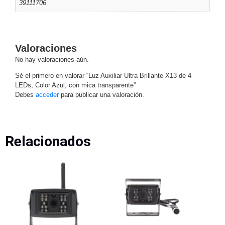
39111706
Turret
Especiales
Lente
Motorizado
Ocultas
-
Pinhole
PTZ
Videograbadoras
Valoraciones
Analógicas
No hay valoraciones aún.
- TurboHD
Sé el primero en valorar “Luz Auxiliar Ultra Brillante X13 de 4
TVI / AHD
LEDs, Color Azul, con mica transparente”
/ CVI
Debes
acceder
para publicar una valoración.
Drones,
Robots e
Industrial
Cámaras
Relacionados
Industriales
Energía
Adaptadores
de
Pared
Baterías
Fuentes
de
Alimentación
Fuentes
de