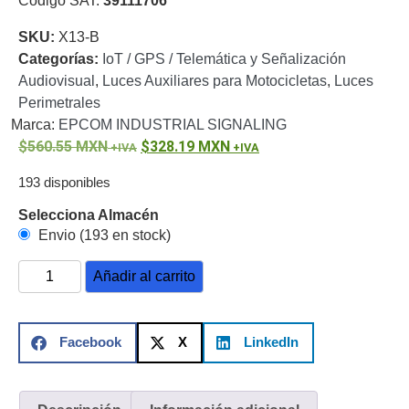
Código SAT:
39111706
o
SKU:
X13-B
Refacciones
Probadores
Categorías:
IoT / GPS / Telemática y Señalización
de
Audiovisual
,
Luces Auxiliares para Motocicletas
,
Luces
Video
Transceptores
Perimetrales
de Video
Marca:
EPCOM INDUSTRIAL SIGNALING
Cables y
560.55
MXN
328.19
MXN
Conectores
Adaptador
193 disponibles
a
RCA
Audio
Selecciona Almacén
y
Envio (193 en stock)
Video
Cable
Añadir al carrito
Coaxial y
Conectores
Cables
Armados -
Facebook
X
LinkedIn
Coaxial
Categoría
5e
Fibra
Óptica
Para
Alimentación