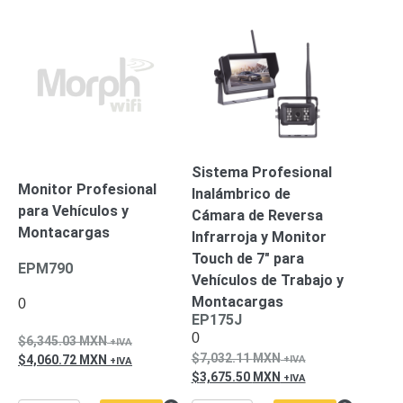
Pantallas
y
Mobiliario
Accesorios
Mobiliario
de
Apoyo
Pantallas
/
Monitores
Videowall
Sistema Profesional
Seguridad
Monitor Profesional
Inalámbrico de
Protección
para Vehículos y
Contra
Cámara de Reversa
Descargas
Montacargas
Infrarroja y Monitor
Coaxial
Corriente
Touch de 7″ para
EPM790
Alterna
Corriente
Vehículos de Trabajo y
Directa
Redes
Montacargas
0
Servidores
EP175J
/
0
6,345.03
MXN
Almacenamiento
7,032.11
MXN
4,060.72
MXN
Accesorios
Almacenamiento
3,675.50
MXN
NAS /