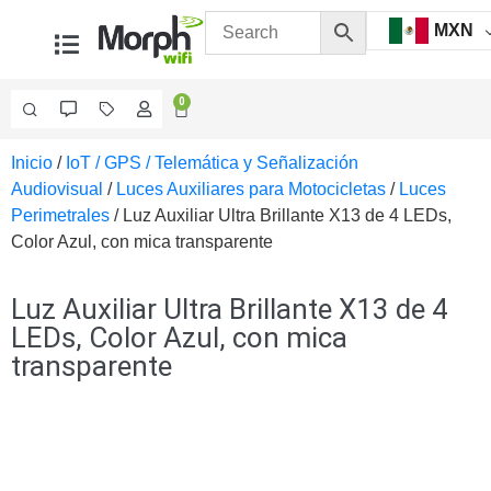
MXN
0
Inicio
/
IoT / GPS / Telemática y Señalización
Videovigilancia
Audiovisual
/
Luces Auxiliares para Motocicletas
/
Luces
Accesorios
Perimetrales
/ Luz Auxiliar Ultra Brillante X13 de 4 LEDs,
Generales
Color Azul, con mica transparente
Accesorios
Ethernet y
Fibra
Accesorios
Luz Auxiliar Ultra Brillante X13 de 4
para
LEDs, Color Azul, con mica
Computadora
transparente
y
Smartphones
Cajas
de
Interconexión
Controladores
PTZ
Gabinetes