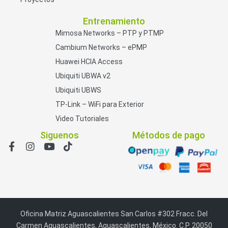
Entrenamiento
Mimosa Networks – PTP y PTMP
Cambium Networks – ePMP
Huawei HCIA Access
Ubiquiti UBWA v2
Ubiquiti UBWS
TP-Link – WiFi para Exterior
Video Tutoriales
Siguenos
Métodos de pago
Oficina Matriz Aguascalientes San Carlos #302 Fracc. Del
Carmen Aguascalientes, Aguascalientes, México. C.P. 20050