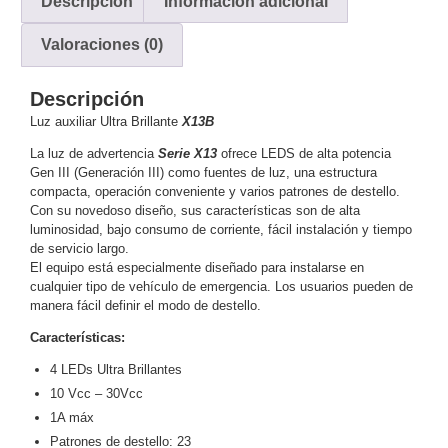
Descripción
Información adicional
y
Valoraciones (0)
Electricidad
RG59
Tipo
CaP
Telefónico
VGA
Descripción
/ DVI /
Luz auxiliar Ultra Brillante
X13B
HDMI
La luz de advertencia
Serie X13
ofrece LEDS de alta potencia
Cámaras
Gen III (Generación III) como fuentes de luz, una estructura
IP y NVRs
compacta, operación conveniente y varios patrones de destello.
Ambientes
Con su novedoso diseño, sus características son de alta
luminosidad, bajo consumo de corriente, fácil instalación y tiempo
Salinos
de servicio largo.
(Anticorrosión)
Antiexplosión
Bala
Codificadores
El equipo está especialmente diseñado para instalarse en
y
cualquier tipo de vehículo de emergencia. Los usuarios pueden de
Decodificadores
manera fácil definir el modo de destello.
de
Características:
Video
Cubo
Domo
4 LEDs Ultra Brillantes
/ Eyeball /
10 Vcc – 30Vcc
Turret
Fisheye
1A máx
y
Patrones de destello: 23
Hemisféricas
Lente