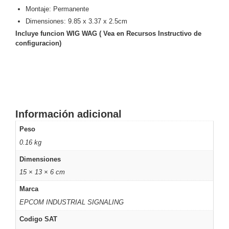
Montaje: Permanente
Motorizado
NVRs
Dimensiones: 9.85 x 3.37 x 2.5cm
Network
Incluye funcion WIG WAG ( Vea en Recursos Instructivo de
Video
configuracion)
Recorders
Ocultas
-
Pinhole
Profesionales
-
Caja
PTZ
Térmicas
WiFi
/ 4G /
Información adicional
Inalámbricas
Peso
Cámaras
0.16 kg
y DVRs
HD
Dimensiones
TurboHD
15 × 13 × 6 cm
/ AHD /
HD-TVI
Marca
Ambientes
EPCOM INDUSTRIAL SIGNALING
Salinos
Antiexplosión
Bala
Domo
Codigo SAT
/ Eyeball /