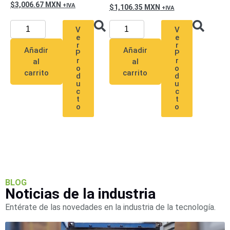
3,006.67
MXN
Pantallas
1,106.35
MXN
y
Mobiliario
V
V
e
e
Accesorios
Mobiliario
r
r
Añadir
Añadir
de
P
P
r
r
al
al
Apoyo
Pantallas
o
o
carrito
carrito
/
d
d
u
u
Monitores
Videowall
c
c
t
t
Seguridad
o
o
Protección
Contra
Descargas
Coaxial
Corriente
Alterna
Corriente
Directa
Redes
Servidores
BLOG
/
Noticias de la industria
Almacenamiento
Entérate de las novedades en la industria de la tecnología.
Accesorios
Almacenamiento
NAS /