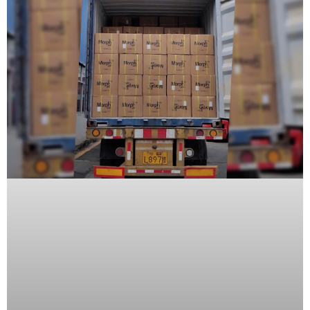
SAN /
eSATA
Discos
Duros
Mecánicos
(HDD)
Memorias
SD /
Memorias
Micro
SD
Servidores
de
Aplicación
Unidades
de Estado
Sólido
(SSD)
Software
VMS y
Analíticas
EPCOM
Cloud
HIKVISION
Honeywell
Wisenet