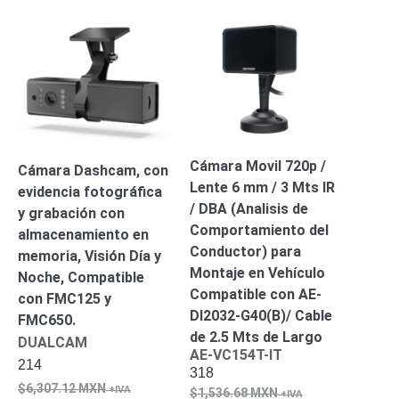
Alimentación
con
Respaldo
Inyectores
PoE
PDU
Plantas
de
Energía
PoE
de Largo
Cámara Movil 720p /
Cámara Dashcam, con
Alcance
UPS
Lente 6 mm / 3 Mts IR
evidencia fotográfica
- No Break
/ DBA (Analisis de
Kits-
y grabación con
Sistemas
Comportamiento del
almacenamiento en
Completos
Conductor) para
memoria, Visión Día y
IP
Montaje en Vehículo
Noche, Compatible
Megapixel
TurboHD
Compatible con AE-
con FMC125 y
de 4
DI2032-G40(B)/ Cable
FMC650.
Canales
TurboHD
de 2.5 Mts de Largo
DUALCAM
de 8
AE-VC154T-IT
214
318
Canales
6,307.12
MXN
Monitores
1,536.68
MXN