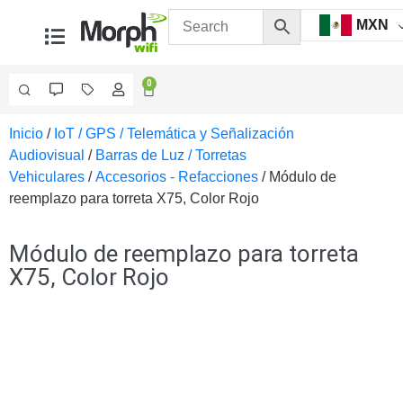
MXN
0
Inicio
/
IoT / GPS / Telemática y Señalización
Videovigilancia
Audiovisual
/
Barras de Luz / Torretas
Accesorios
Vehiculares
/
Accesorios - Refacciones
/ Módulo de
Generales
reemplazo para torreta X75, Color Rojo
Accesorios
Ethernet y
Fibra
Accesorios
Módulo de reemplazo para torreta
para
X75, Color Rojo
Computadora
y
Smartphones
Cajas
de
Interconexión
Controladores
PTZ
Gabinetes