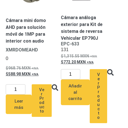
Turret
Especiales
Lente
Motorizado
Ocultas
-
Cámara análoga
Cámara mini domo
Pinhole
PTZ
Videograbadoras
exterior para Kit de
AHD para solución
Analógicas
sistema de reversa
móvil de 1MP para
- TurboHD
Vehicular EP790J
interior con audio
TVI / AHD
EPC-633
131
XMRDOMEAHD
/ CVI
1,315.55
MXN
Drones,
0
772.20
MXN
Robots e
Industrial
968.76
MXN
588.98
MXN
Cámaras
V
e
Industriales
r
Añadir
P
Energía
Ve
r
al
Adaptadores
r
o
Pr
carrito
d
de
Leer
od
u
uc
más
Pared
Baterías
Fuentes
c
to
t
de
o
Alimentación
Fuentes
de