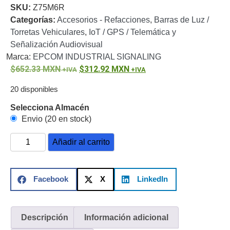
SKU:
Z75M6R
o
Categorías:
Accesorios - Refacciones
,
Barras de Luz /
Refacciones
Probadores
Torretas Vehiculares
,
IoT / GPS / Telemática y
de
Señalización Audiovisual
Video
Transceptores
Marca:
EPCOM INDUSTRIAL SIGNALING
de Video
652.33
MXN
312.92
MXN
Cables y
Conectores
20 disponibles
Adaptador
a
Selecciona Almacén
Envio (20 en stock)
RCA
Audio
y
Añadir al carrito
Video
Cable
Coaxial y
Conectores
Cables
Facebook
X
LinkedIn
Armados -
Coaxial
Categoría
5e
Fibra
Descripción
Información adicional
Óptica
Para
Alimentación