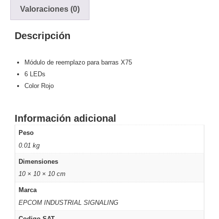
Valoraciones (0)
y
Electricidad
RG59
Descripción
Tipo
CaP
Telefónico
VGA
/ DVI /
Módulo de reemplazo para barras X75
HDMI
6 LEDs
Cámaras
Color Rojo
IP y NVRs
Ambientes
Salinos
Información adicional
(Anticorrosión)
Antiexplosión
Bala
Codificadores
Peso
y
0.01 kg
Decodificadores
de
Dimensiones
Video
Cubo
Domo
10 × 10 × 10 cm
/ Eyeball /
Marca
Turret
Fisheye
EPCOM INDUSTRIAL SIGNALING
y
Hemisféricas
Lente
Codigo SAT