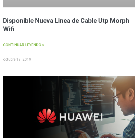
Wave
XMR
CEIBAII /
KAPOK
Disponible Nueva Linea de Cable Utp Morph
Videograbadoras
Wifi
Móviles,
Dash
Cams y
CONTINUAR LEYENDO »
Body
Cams
octubre 19, 2019
Accesorios
Body
Cams
(Portátiles)
Cámaras
Móviles
Dash
Cams
Videoporteros
e
Interfonos
Accesorios
Intercomunicadores
Videoporteros
Analógicos
Videoporteros
IP