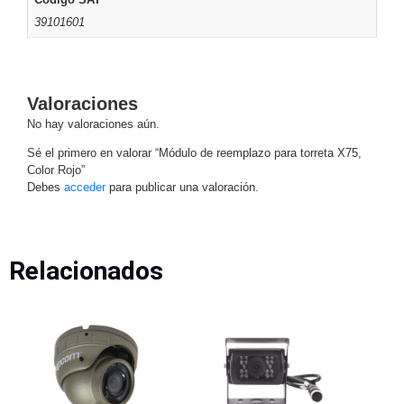
Motorizado
NVRs
39101601
Network
Video
Recorders
Ocultas
Valoraciones
-
No hay valoraciones aún.
Pinhole
Profesionales
-
Sé el primero en valorar “Módulo de reemplazo para torreta X75,
Color Rojo”
Caja
PTZ
Térmicas
WiFi
Debes
acceder
para publicar una valoración.
/ 4G /
Inalámbricas
Cámaras
y DVRs
Relacionados
HD
TurboHD
/ AHD /
HD-TVI
Ambientes
Salinos
Antiexplosión
Bala
Domo
/ Eyeball /