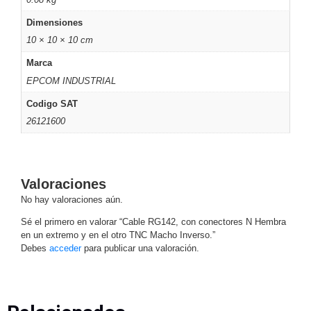
Motorizado
NVRs
Dimensiones
Network
10 × 10 × 10 cm
Video
Marca
Recorders
Ocultas
EPCOM INDUSTRIAL
-
Pinhole
Profesionales
Codigo SAT
-
26121600
Caja
PTZ
Térmicas
WiFi
/ 4G /
Inalámbricas
Cámaras
Valoraciones
y DVRs
No hay valoraciones aún.
HD
Sé el primero en valorar “Cable RG142, con conectores N Hembra
TurboHD
en un extremo y en el otro TNC Macho Inverso.”
/ AHD /
Debes
acceder
para publicar una valoración.
HD-TVI
Ambientes
Salinos
Antiexplosión
Bala
Domo
/ Eyeball /