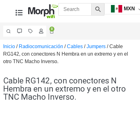
MXN
0
Inicio
/
Radiocomunicación
/
Cables
/
Jumpers
/ Cable
Videovigilancia
RG142, con conectores N Hembra en un extremo y en el
Accesorios
otro TNC Macho Inverso.
Generales
Accesorios
Ethernet y
Cable RG142, con conectores N
Fibra
Accesorios
Hembra en un extremo y en el otro
para
TNC Macho Inverso.
Computadora
y
Smartphones
Cajas
de
Interconexión
Controladores
PTZ
Gabinetes