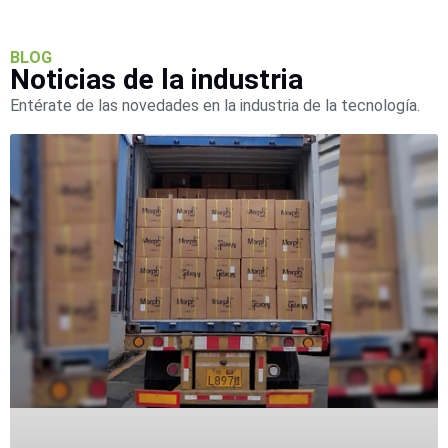
SAN /
eSATA
Discos
BLOG
Duros
Noticias de la industria
Mecánicos
Entérate de las novedades en la industria de la tecnología.
(HDD)
Memorias
SD /
Memorias
Micro
SD
Servidores
de
Aplicación
Unidades
de Estado
Sólido
(SSD)
Software
VMS y
Analíticas
EPCOM
Cloud
HIKVISION
Honeywell
Wisenet