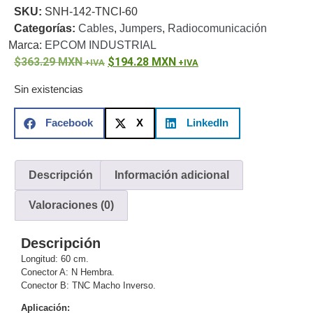
SKU:
SNH-142-TNCI-60
o
Categorías:
Cables
,
Jumpers
,
Radiocomunicación
Refacciones
Probadores
Marca:
EPCOM INDUSTRIAL
de
363.29
MXN
194.28
MXN
Video
Transceptores
de Video
Sin existencias
Cables y
Conectores
Facebook
X
LinkedIn
Adaptador
a
RCA
Audio
Descripción
Información adicional
y
Video
Cable
Valoraciones (0)
Coaxial y
Conectores
Cables
Descripción
Armados -
Longitud: 60 cm.
Coaxial
Categoría
Conector A: N Hembra.
5e
Fibra
Conector B: TNC Macho Inverso.
Óptica
Para
Aplicación:
Alimentación