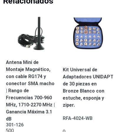
Relacionados
Turret
Especiales
Lente
Motorizado
Ocultas
-
Pinhole
PTZ
Videograbadoras
Analógicas
- TurboHD
TVI / AHD
/ CVI
Drones,
Antena Mini de
Robots e
Montaje Magnético,
Kit Universal de
Industrial
con cable RG174 y
Adaptadores UNIDAPT
Cámaras
conector SMA macho
de 30 piezas en
Industriales
Energía
| Rango de
Bronze Blanco con
Adaptadores
Frecuencias 700-960
estuche, esponja y
de
MHz, 1710-2270 MHz |
ziper.
Pared
Baterías
Fuentes
Ganancia Máxima 3.1
de
RFA-4024-WB
dB
301-126
Alimentación
Fuentes
500
0
de