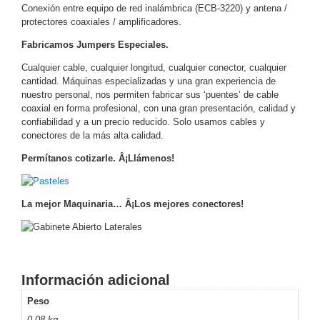
Conexión entre equipo de red inalámbrica (ECB-3220) y antena /
y
protectores coaxiales / amplificadores.
Electricidad
RG59
Fabricamos Jumpers Especiales.
Tipo
Cualquier cable, cualquier longitud, cualquier conector, cualquier
CaP
Telefónico
VGA
cantidad. Máquinas especializadas y una gran experiencia de
/ DVI /
nuestro personal, nos permiten fabricar sus ‘puentes’ de cable
HDMI
coaxial en forma profesional, con una gran presentación, calidad y
Cámaras
confiabilidad y a un precio reducido. Solo usamos cables y
IP y NVRs
conectores de la más alta calidad.
Ambientes
Permítanos cotizarle. Â¡Llámenos!
Salinos
(Anticorrosión)
Antiexplosión
Bala
Codificadores
y
La mejor Maquinaria… Â¡Los mejores conectores!
Decodificadores
de
Video
Cubo
Domo
/ Eyeball /
Información adicional
Turret
Fisheye
Peso
y
Hemisféricas
Lente
0.08 kg