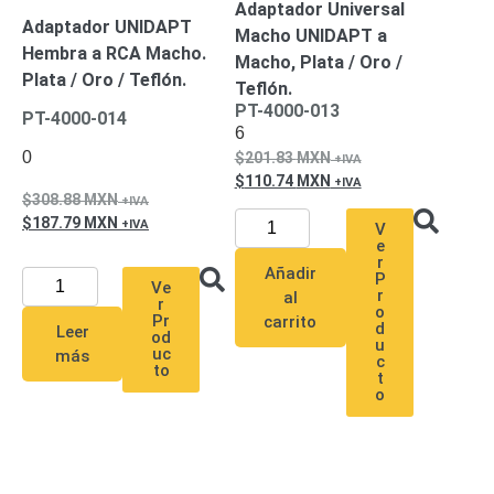
Adaptador Universal
Pantallas
Adaptador UNIDAPT
Macho UNIDAPT a
y
Hembra a RCA Macho.
Mobiliario
Macho, Plata / Oro /
Plata / Oro / Teflón.
Accesorios
Mobiliario
Teflón.
de
PT-4000-013
PT-4000-014
6
Apoyo
Pantallas
0
201.83
MXN
/
110.74
MXN
Monitores
Videowall
308.88
MXN
Seguridad
187.79
MXN
V
Protección
e
Contra
r
Añadir
P
Descargas
Ve
r
al
r
Coaxial
Corriente
o
Pr
carrito
d
Leer
Alterna
Corriente
od
u
uc
más
Directa
Redes
c
to
t
Servidores
o
/
Almacenamiento
Accesorios
Almacenamiento
NAS /