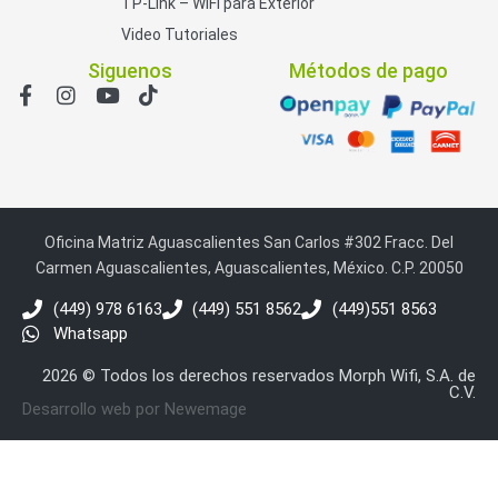
TP-Link – WiFi para Exterior
Video Tutoriales
Siguenos
Métodos de pago
Oficina Matriz Aguascalientes San Carlos #302 Fracc. Del
Carmen Aguascalientes, Aguascalientes, México. C.P. 20050
(449) 978 6163
(449) 551 8562
(449)551 8563
Whatsapp
2026 © Todos los derechos reservados Morph Wifi, S.A. de
C.V.
Desarrollo web por Newemage