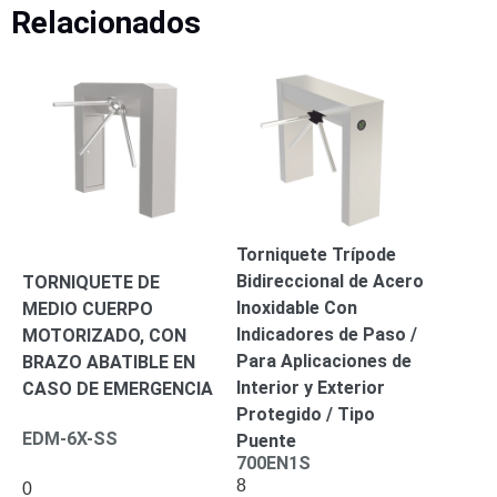
-
Relacionados
Pinhole
PTZ
Videograbadoras
Analógicas
- TurboHD
TVI / AHD
/ CVI
Drones,
Robots e
Industrial
Cámaras
Torniquete Trípode
Industriales
Bidireccional de Acero
TORNIQUETE DE
Energía
Inoxidable Con
MEDIO CUERPO
Adaptadores
Indicadores de Paso /
MOTORIZADO, CON
de
Para Aplicaciones de
BRAZO ABATIBLE EN
Pared
Baterías
Fuentes
Interior y Exterior
CASO DE EMERGENCIA
de
Protegido / Tipo
Alimentación
Fuentes
EDM-6X-SS
Puente
de
700EN1S
Alimentación
8
0
con