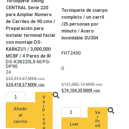
Torniquete Swing
Mobiliario
CENTRAL Serie 220
Accesorios
Mobiliario
Torniquete de cuerpo
para Ampliar Numero
de
completo / un carril
de Carriles de 90 cms /
Apoyo
Pantallas
/25 personas por
Preparación para
/
minuto / Acero
instalar terminal facial
Monitores
Videowall
inoxidable SU304
con montaje DS-
Seguridad
Protección
KAB6ZU1 / 3,000,000
FHT2400
Contra
MCBF / 4 Pares de IR
Descargas
DS-K3B220LX-M/PG-
DP90
Corriente
0
24
Alterna
Corriente
33,914.67
MXN
Directa
121,882.12
MXN
24,418.37
MXN
Servidores
74,104.35
MXN
/
V
Almacenamiento
e
Accesorios
Discos
r
Añadir
P
Duros
Ve
r
al
r
Mecánicos
o
Pr
carrito
d
Leer
(HDD)
Memorias
od
u