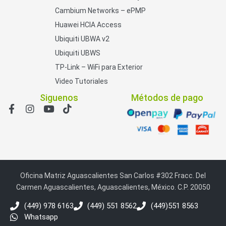
Cambium Networks – ePMP
Huawei HCIA Access
Ubiquiti UBWA v2
Ubiquiti UBWS
TP-Link – WiFi para Exterior
Video Tutoriales
Siguenos
Métodos de pago
Oficina Matriz Aguascalientes San Carlos #302 Fracc. Del
Carmen Aguascalientes, Aguascalientes, México. C.P. 20050
(449) 978 6163
(449) 551 8562
(449)551 8563
Whatsapp