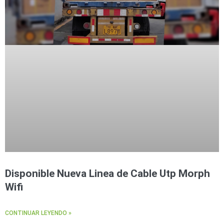
Accesorios
Body
Cams
(Portátiles)
Cámaras
Móviles
Dash
Cams
Videoporteros
e
Interfonos
Accesorios
Intercomunicadores
Videoporteros
Analógicos
Videoporteros
IP
Disponible Nueva Linea de Cable Utp Morph
Wifi
CONTINUAR LEYENDO »