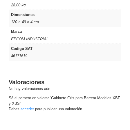
28.00 kg
Motorizado
NVRs
Network
Dimensiones
Video
120 × 49 × 4 cm
Recorders
Profesionales
Marca
-
EPCOM INDUSTRIAL
Caja
PTZ
Térmicas
WiFi
/ 4G /
Codigo SAT
Inalámbricas
46171619
Cámaras
y DVRs
HD
TurboHD
Valoraciones
/ AHD /
No hay valoraciones aún.
HD-TVI
Ambientes
Sé el primero en valorar “Gabinete Gris para Barrera Modelos XBF
y XBS”
Salinos
Antiexplosión
Bala
Domo
Debes
acceder
para publicar una valoración.
/ Eyeball /
Turret
Especiales
Lente
Motorizado
Ocultas