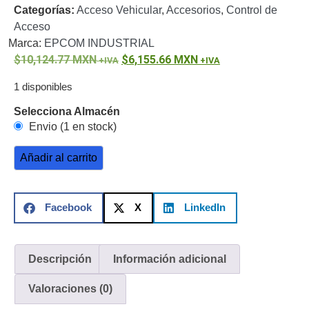
Categorías:
Acceso Vehicular
,
Accesorios
,
Control de
o
Acceso
Refacciones
Probadores
Marca:
EPCOM INDUSTRIAL
de
10,124.77
MXN
6,155.66
MXN
Video
Transceptores
de Video
1 disponibles
Cables y
Selecciona Almacén
Conectores
Envio (1 en stock)
Adaptador
a
Añadir al carrito
RCA
Audio
y
Video
Cable
Facebook
X
LinkedIn
Coaxial y
Conectores
Cables
Armados -
Descripción
Información adicional
Coaxial
Categoría
5e
Fibra
Valoraciones (0)
Óptica
Para
Alimentación