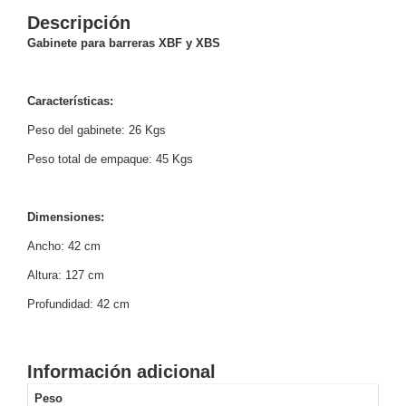
Descripción
y
Electricidad
RG59
Gabinete para barreras XBF y XBS
Tipo
CaP
Telefónico
VGA
Características
:
/ DVI /
HDMI
Peso del gabinete: 26 Kgs
Cámaras
Peso total de empaque: 45 Kgs
IP y NVRs
Ambientes
Salinos
Dimensiones:
(Anticorrosión)
Antiexplosión
Bala
Codificadores
Ancho: 42 cm
y
Decodificadores
Altura: 127 cm
de
Profundidad: 42 cm
Video
Cubo
Domo
/ Eyeball /
Turret
Fisheye
Información adicional
y
Peso
Hemisféricas
Lente