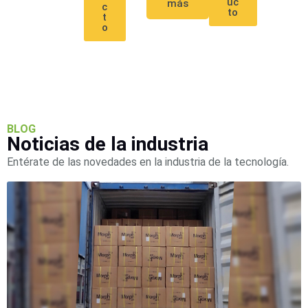
uc
más
c
SD /
to
t
Memorias
o
Micro
SD
Servidores
de
Aplicación
Unidades
de Estado
Sólido
BLOG
Noticias de la industria
(SSD)
Software
Entérate de las novedades en la industria de la tecnología.
VMS y
Analíticas
EPCOM
Cloud
HIKVISION
Videograbadoras
Móviles,
Dash
Cams y
Body
Cams