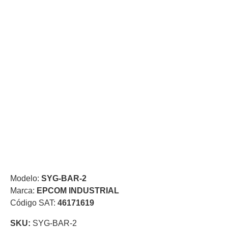
de Acero
para DVR
y
NVR
Gabinetes
para
Cámaras
Iluminadores
IR y de
Luz
y
Blanca
Kits
al
Extensores,
Convertidores
,
Divisores,
HDMI,
Modelo:
SYG-BAR-2
VGA,
Marca:
EPCOM INDUSTRIAL
DVI
Lentes
Micrófonos
Montajes
Código SAT:
46171619
y Brackets
para
SKU:
SYG-BAR-2
Cámaras
Partes