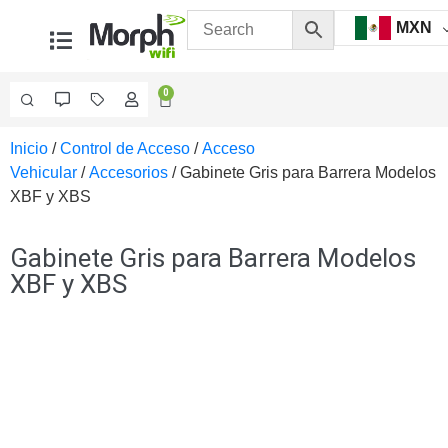
MXN
0
Inicio
/
Control de Acceso
/
Acceso
Videovigilancia
Vehicular
/
Accesorios
/ Gabinete Gris para Barrera Modelos
Accesorios
XBF y XBS
Generales
Accesorios
Ethernet y
Gabinete Gris para Barrera Modelos
Fibra
Accesorios
XBF y XBS
para
Computadora
y
Smartphones
Cajas
de
Interconexión
Controladores
PTZ
Gabinetes