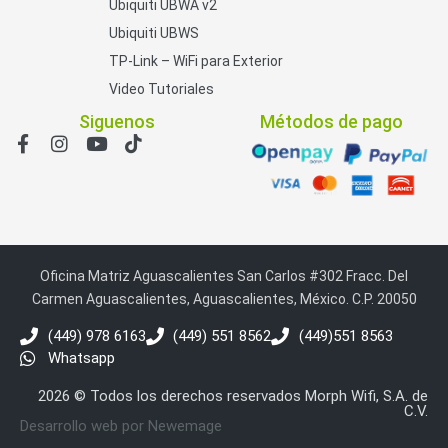
Ubiquiti UBWA v2
Ubiquiti UBWS
TP-Link – WiFi para Exterior
Video Tutoriales
Siguenos
Métodos de pago
Oficina Matriz Aguascalientes San Carlos #302 Fracc. Del
Carmen Aguascalientes, Aguascalientes, México. C.P. 20050
(449) 978 6163
(449) 551 8562
(449)551 8563
Whatsapp
2026 © Todos los derechos reservados Morph Wifi, S.A. de
C.V.
Desarrollo web por Newemage