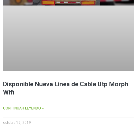
Accesorios
Body
Cams
(Portátiles)
Cámaras
Móviles
Dash
Cams
Videoporteros
e
Interfonos
Accesorios
Intercomunicadores
Videoporteros
Analógicos
Videoporteros
IP
Disponible Nueva Linea de Cable Utp Morph
Wifi
CONTINUAR LEYENDO »
octubre 19, 2019