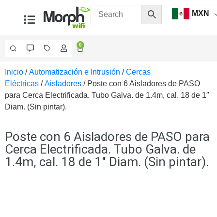
MXN
0
Inicio
/
Automatización e Intrusión
/
Cercas
Videovigilancia
Eléctricas
/
Aisladores
/ Poste con 6 Aisladores de PASO
Accesorios
para Cerca Electrificada. Tubo Galva. de 1.4m, cal. 18 de 1″
Generales
Diam. (Sin pintar).
Accesorios
Ethernet y
Fibra
Accesorios
Poste con 6 Aisladores de PASO para
para
Cerca Electrificada. Tubo Galva. de
Computadora
1.4m, cal. 18 de 1″ Diam. (Sin pintar).
y
Smartphones
Cajas
de
Interconexión
Controladores
PTZ
Gabinetes