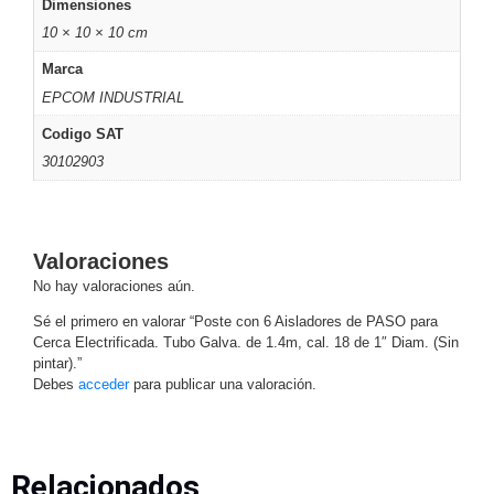
Dimensiones
Motorizado
NVRs
10 × 10 × 10 cm
Network
Marca
Video
EPCOM INDUSTRIAL
Recorders
Profesionales
-
Codigo SAT
Caja
PTZ
Térmicas
WiFi
30102903
/ 4G /
Inalámbricas
Cámaras
y DVRs
Valoraciones
HD
No hay valoraciones aún.
TurboHD
Sé el primero en valorar “Poste con 6 Aisladores de PASO para
/ AHD /
Cerca Electrificada. Tubo Galva. de 1.4m, cal. 18 de 1″ Diam. (Sin
HD-TVI
pintar).”
Ambientes
Debes
acceder
para publicar una valoración.
Salinos
Antiexplosión
Bala
Domo
/ Eyeball /
Turret
Especiales
Lente
Motorizado
Ocultas
Relacionados