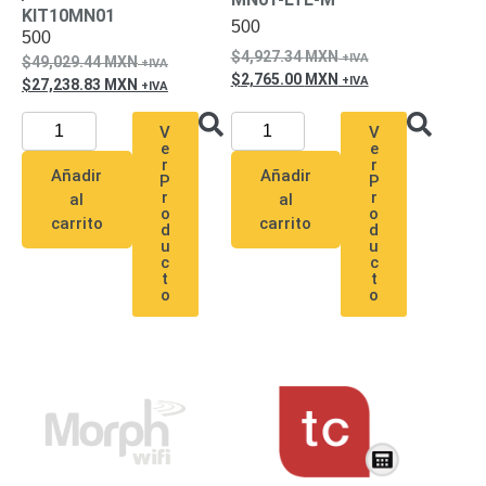
KIT10MN01
Respaldo
Inyectores
500
500
PoE
PDU
Plantas
4,927.34
MXN
49,029.44
MXN
de
2,765.00
MXN
27,238.83
MXN
Energía
PoE
de Largo
V
V
e
e
Alcance
UPS
r
r
Añadir
Añadir
P
P
- No Break
r
r
al
al
Kits-
o
o
carrito
carrito
Sistemas
d
d
u
u
Completos
c
c
IP
t
t
o
o
Megapixel
TurboHD
de 4
Canales
TurboHD
de 8
Canales
Monitores
Pantallas
y