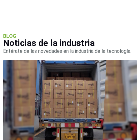
SD /
Memorias
Micro
SD
Servidores
de
BLOG
Noticias de la industria
Aplicación
Unidades
de Estado
Entérate de las novedades en la industria de la tecnología.
Sólido
(SSD)
Software
VMS y
Analíticas
EPCOM
Cloud
HIKVISION
Videograbadoras
Móviles,
Dash
Cams y
Body
Cams