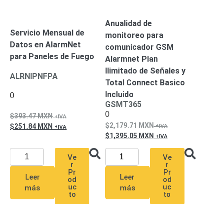
Mobiliario
Accesorios
Mobiliario
Anualidad de
de
Servicio Mensual de
monitoreo para
Apoyo
Pantallas
Datos en AlarmNet
comunicador GSM
/
para Paneles de Fuego
Alarmnet Plan
Monitores
Videowall
Ilimitado de Señales y
Seguridad
ALRNIPNFPA
Total Connect Basico
Protección
Contra
Incluido
0
Descargas
GSMT365
Corriente
0
393.47
MXN
2,179.71
MXN
Alterna
Corriente
251.84
MXN
1,395.05
MXN
Directa
Servidores
Ve
Ve
/
r
r
Almacenamiento
Pr
Pr
Leer
Leer
Accesorios
Discos
od
od
uc
uc
más
más
Duros
to
to
Mecánicos
(HDD)
Memorias