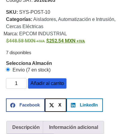
Código SAT:
30102903
o
SKU:
SYS-POST-10
Refacciones
Probadores
Categorías:
Aisladores
,
Automatización e Intrusión
,
de
Cercas Eléctricas
Video
Transceptores
Marca:
EPCOM INDUSTRIAL
de Video
448.58
MXN
252.54
MXN
Cables y
Conectores
7 disponibles
Adaptador
a
Selecciona Almacén
RCA
Audio
Envio (7 en stock)
y
Añadir al carrito
Video
Cable
Coaxial y
Conectores
Cables
Facebook
X
LinkedIn
Armados -
Coaxial
Categoría
5e
Fibra
Óptica
Para
Descripción
Información adicional
Alimentación