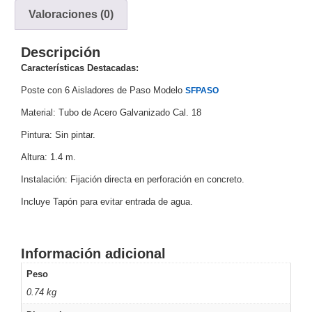
Valoraciones (0)
y
Electricidad
RG59
Tipo
Descripción
CaP
Telefónico
VGA
Características Destacadas:
/ DVI /
Poste con 6 Aisladores de Paso Modelo
SFPASO
HDMI
Material: Tubo de Acero Galvanizado Cal. 18
Cámaras
IP y NVRs
Pintura: Sin pintar.
Ambientes
Altura: 1.4 m.
Salinos
(Anticorrosión)
Antiexplosión
Bala
Codificadores
Instalación: Fijación directa en perforación en concreto.
y
Incluye Tapón para evitar entrada de agua.
Decodificadores
de
Video
Cubo
Domo
Información adicional
/ Eyeball /
Peso
Turret
Fisheye
0.74 kg
y
Hemisféricas
Lente