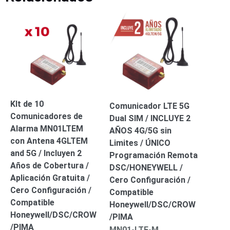
-
Pinhole
PTZ
Videograbadoras
Analógicas
- TurboHD
TVI / AHD
/ CVI
Drones,
Robots e
Industrial
KIt de 10
Comunicador LTE 5G
Cámaras
Comunicadores de
Dual SIM / INCLUYE 2
Industriales
Alarma MN01LTEM
AÑOS 4G/5G sin
Energía
con Antena 4GLTEM
Limites / ÚNICO
Adaptadores
and 5G / Incluyen 2
Programación Remota
de
Años de Cobertura /
DSC/HONEYWELL /
Pared
Baterías
Fuentes
Aplicación Gratuita /
Cero Configuración /
de
Cero Configuración /
Compatible
Alimentación
Fuentes
Compatible
Honeywell/DSC/CROW
de
Honeywell/DSC/CROW
/PIMA
Alimentación
/PIMA
MN01-LTE-M
con