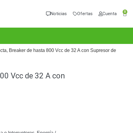
0
Noticias
Ofertas
Cuenta
ecta, Breaker de hasta 800 Vcc de 32 A con Supresor de
 800 Vcc de 32 A con
 e Interruptores
,
Energía /