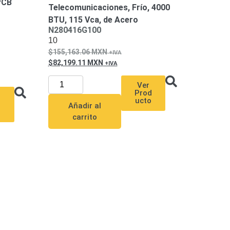
IPCB
Telecomunicaciones, Frío, 4000
BTU, 115 Vca, de Acero
N280416G100
10
155,163.06
MXN
82,199.11
MXN
Ver
Prod
ucto
u
Añadir al
carrito