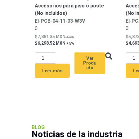
Accesorios para piso o poste
Acces
(No incluidos)
(No i
EI-PCB-04-11-03-W3V
EI-PC
0
0
7,881.35
MXN
5,87
6,298.52
MXN
4,69
Ver
Produ
cto
Leer más
Le
BLOG
Noticias de la industria