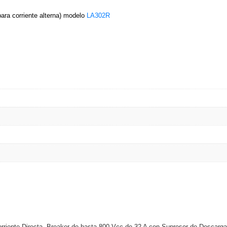
para corriente alterna) modelo
LA302R
Corriente Directa, Breaker de hasta 800 Vcc de 32 A con Supresor de Descarga