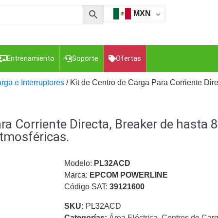
MXN
Entrenamiento
Soporte
Ofertas
rga e Interruptores
/ Kit de Centro de Carga Para Corriente Dir
esorios para Computadora y Smartphones
Cajas de
ra Corriente Directa, Breaker de hasta
Z
Gabinetes de Acero para DVR y NVR
Gabinetes para
Luz Blanca
Kits Extensores, Convertidores , Divisores, HDMI,
tmosféricas.
tajes y Brackets para Cámaras
Partes o
eo
Transceptores de Video
Modelo:
PL32ACD
Marca:
EPCOM POWERLINE
o
Cable Coaxial y Conectores
Cables Armados -
Código SAT:
39121600
ca
Para Alimentación y Electricidad
RG59 Tipo
I
SKU:
PL32ACD
Categorías:
Área Eléctrica
,
Centros de Carga