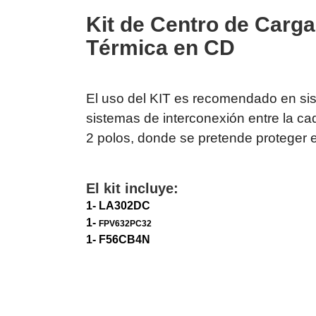
Software VMS y Analíticas
Kit de Centro de Carg
EPCOM Cloud
HIKVISION
Videograbadoras Móviles, D
Térmica en CD
Accesorios
Body Cams (Portátil
Videoporteros e Interfonos
Accesorios
Intercomunicadores
El uso del KIT es recomendado en siste
sistemas de interconexión entre la cad
2 polos, donde se pretende proteger el
El kit incluye:
1-
LA302DC
1-
FPV632PC32
1- F56CB4N