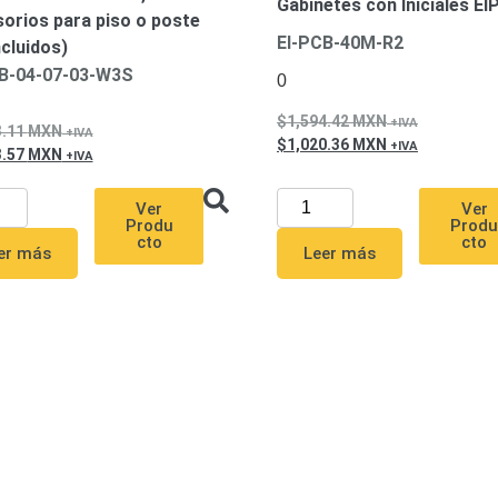
Gabinetes con Iniciales E
orios para piso o poste
EI-PCB-40M-R2
ncluidos)
B-04-07-03-W3S
0
1,594.42
MXN
3.11
MXN
1,020.36
MXN
3.57
MXN
Ver
Ver
Produ
Prod
cto
cto
er más
Leer más