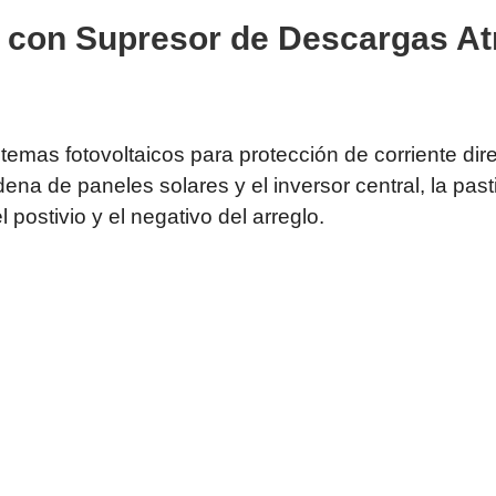
a con Supresor de Descargas Atm
ash Cams y Body Cams
es)
Cámaras Móviles
Dash Cams
Videoporteros Analógicos
Videoporteros IP
mas fotovoltaicos para protección de corriente direc
ena de paneles solares y el inversor central, la pas
 postivio y el negativo del arreglo.