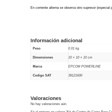
En corriente alterna se observa otro supresor (especial 
Información adicional
Peso
0.01 kg
Dimensiones
10 × 10 × 10 cm
Marca
EPCOM POWERLINE
Codigo SAT
39121600
Valoraciones
No hay valoraciones aún.
Sé el primero en valorar “Kit de Centro de Carga Para 