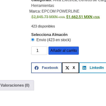
ón)
Antiexplosión
Bala
Codificadores y Decodificadores de
Herramientas
ret
Fisheye y Hemisféricas
Lente Motorizado
NVRs Network
Marca:
EPCOM POWERLINE
- Caja
PTZ
Térmicas
WiFi / 4G / Inalámbricas
2,845.73
MXN
1,662.51
MXN
/ AHD / HD-TVI
n
Bala
Domo / Eyeball / Turret
Especiales
Lente
423 disponibles
Z
Videograbadoras Analógicas - TurboHD TVI / AHD / CVI
Selecciona Almacén
Envio (423 en stock)
Fuentes de Alimentación
Fuentes de Alimentación con
Añadir al carrito
lantas de Energía
PoE de Largo Alcance
UPS - No Break
ales
TurboHD de 8 Canales
Facebook
X
LinkedIn
rio
Pantallas / Monitores
Videowall Seguridad
Valoraciones (0)
cta
icos (HDD)
Memorias SD / Memorias Micro SD
Servidores de
Sólido (SSD)