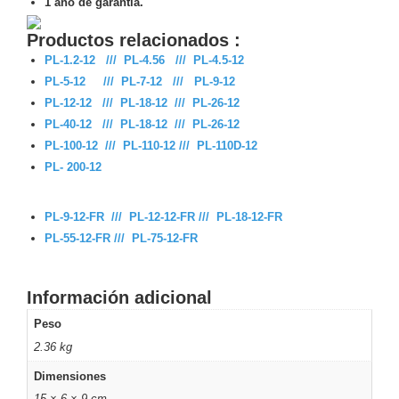
1 año de garantía.
-
Pinhole
PTZ
Videograbadoras
Productos relacionados :
Analógicas
PL-1.2-12 /// PL-4.56 /// PL-4.5-12
- TurboHD
PL-5-12 /// PL-7-12 /// PL-9-12
TVI / AHD
PL-12-12 /// PL-18-12 /// PL-26-12
/ CVI
PL-40-12 /// PL-18-12 /// PL-26-12
Drones,
PL-100-12 /// PL-110-12 /// PL-110D-12
Robots e
PL- 200-12
Industrial
Cámaras
Industriales
PL-9-12-FR /// PL-12-12-FR /// PL-18-12-FR
Energía
PL-55-12-FR /// PL-75-12-FR
Adaptadores
de
Pared
Baterías
Fuentes
Información adicional
de
Peso
Alimentación
Fuentes
2.36 kg
de
Dimensiones
Alimentación
con
15 × 6 × 9 cm