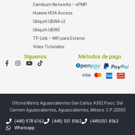
Cambium Networks – ePMP
Huawei HCIA Access
Ubiquiti UBWA v2
Ubiquiti UBWS
TP-Link – WiFi para Exterior
Video Tutoriales
Siguenos
Métodos de pago
Oficina Matriz Aguascalientes San Carlos #302 Fracc. Del
Carmen Aguascalientes, Aguascalientes, México. C.P. 20050
(449) 978 6163
(449) 551 8562
(449)551 8563
Whatsapp