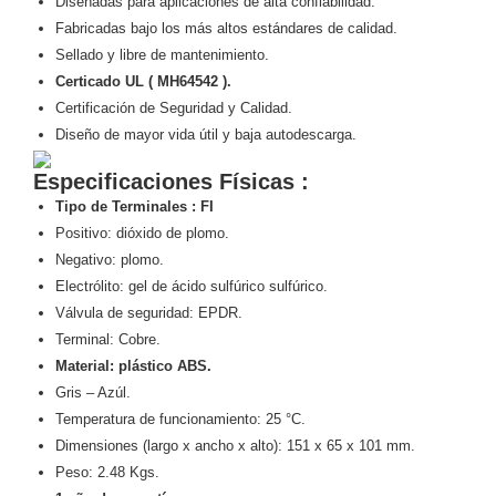
Diseñadas para aplicaciones de alta confiabilidad.
Motorizado
NVRs
Fabricadas bajo los más altos estándares de calidad.
Network
Sellado y libre de mantenimiento.
Video
Certicado
UL ( MH64542 ).
Recorders
Profesionales
Certificación de Seguridad y Calidad.
-
Diseño de mayor vida útil y baja autodescarga.
Caja
PTZ
Térmicas
WiFi
Especificaciones Físicas :
/ 4G /
Tipo de Terminales : FI
Inalámbricas
Positivo: dióxido de plomo.
Cámaras
y DVRs
Negativo: plomo.
HD
Electrólito: gel de ácido sulfúrico sulfúrico.
TurboHD
Válvula de seguridad: EPDR.
/ AHD /
Terminal: Cobre.
HD-TVI
Material: plástico ABS.
Ambientes
Gris – Azúl.
Salinos
Antiexplosión
Bala
Domo
Temperatura de funcionamiento: 25 °C.
/ Eyeball /
Dimensiones (largo x ancho x alto): 151 x 65 x 101 mm.
Turret
Especiales
Lente
Peso: 2.48 Kgs.
Motorizado
Ocultas