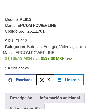
o
Refacciones
Probadores
de
Modelo:
PL912
Video
Transceptores
Marca:
EPCOM POWERLINE
de Video
Código SAT:
26111701
Cables y
Conectores
SKU:
PL912
Adaptador
Categorías:
Baterías
,
Energía
,
Videovigilancia
a
Marca:
EPCOM POWERLINE
RCA
Audio
1,106.18
MXN
538.08
MXN
y
Video
Cable
Sin existencias
Coaxial y
Conectores
Cables
Facebook
X
LinkedIn
Armados -
Coaxial
Categoría
5e
Fibra
Descripción
Información adicional
Óptica
Para
Valoraciones (0)
Alimentación