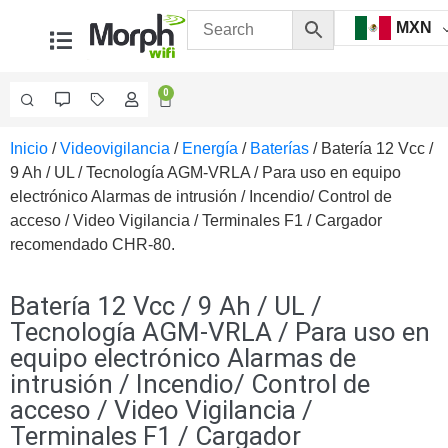
MXN
0
Inicio
/
Videovigilancia
/
Energía
/
Baterías
/ Batería 12 Vcc /
Videovigilancia
9 Ah / UL / Tecnología AGM-VRLA / Para uso en equipo
Accesorios
electrónico Alarmas de intrusión / Incendio/ Control de
Generales
acceso / Video Vigilancia / Terminales F1 / Cargador
Accesorios
recomendado CHR-80.
Ethernet y
Fibra
Accesorios
para
Batería 12 Vcc / 9 Ah / UL /
Computadora
Tecnología AGM-VRLA / Para uso en
y
equipo electrónico Alarmas de
Smartphones
Cajas
intrusión / Incendio/ Control de
de
acceso / Video Vigilancia /
Interconexión
Controladores
Terminales F1 / Cargador
PTZ
Gabinetes