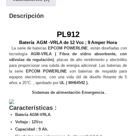
y
Electricidad
RG59
Descripción
Tipo
CaP
Telefónico
VGA
PL912
/ DVI /
Batería AGM -VRLA de 12 Vcc ; 9 Amper Hora
HDMI
La serie de baterías
EPCOM POWERLINE
, están diseñadas con
Cámaras
tecnología
AGM-VRLA ( Fibra de vidrio absorbente, con
IP y NVRs
válvulas de
regulación)
, placas de alto rendimiento y electrólito
Ambientes
para proporcionar una salida de energía adicional. Las baterías de
Salinos
la serie
EPCOM POWERLINE
son baterías de respaldo para
equipos electrónicos, con una vida útil de diseño flotante de 5
(Anticorrosión)
Antiexplosión
Bala
Codificadores
años a 25°C. , aprobado por
UL ( MH64542 ).
y
Decodificadores
Sistemas de alimentación Emergencia .
de
Video
Cubo
Domo
Características :
/ Eyeball /
Batería AGM-VRLA.
Turret
Fisheye
Voltaje : 12Vcc
y
Capacidad : 9 Ah.
Hemisféricas
Lente