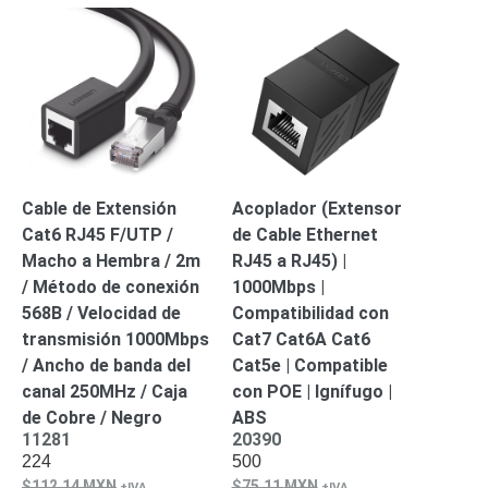
Mobiliario
Accesorios
Mobiliario
de
Apoyo
Pantallas
/
Monitores
Videowall
Seguridad
Protección
Contra
Cable de Extensión
Acoplador (Extensor
Descargas
Cat6 RJ45 F/UTP /
de Cable Ethernet
Corriente
Macho a Hembra / 2m
RJ45 a RJ45) |
Alterna
Corriente
/ Método de conexión
1000Mbps |
Directa
568B / Velocidad de
Compatibilidad con
Servidores
transmisión 1000Mbps
Cat7 Cat6A Cat6
/
/ Ancho de banda del
Cat5e | Compatible
Almacenamiento
canal 250MHz / Caja
con POE | Ignífugo |
Accesorios
Discos
de Cobre / Negro
ABS
Duros
11281
20390
Mecánicos
224
500
(HDD)
Memorias
112.14
MXN
75.11
MXN