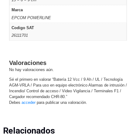
Respaldo
Inyectores
Marca
PoE
PDU
Plantas
EPCOM POWERLINE
de
Codigo SAT
Energía
PoE
26111701
de Largo
Alcance
UPS
- No Break
Kits-
Valoraciones
Sistemas
Completos
No hay valoraciones aún.
IP
Sé el primero en valorar “Batería 12 Vcc / 9 Ah / UL / Tecnología
Megapixel
TurboHD
AGM-VRLA / Para uso en equipo electrónico Alarmas de intrusión /
de 4
Incendio/ Control de acceso / Video Vigilancia / Terminales F1 /
Cargador recomendado CHR-80.”
Canales
TurboHD
Debes
acceder
para publicar una valoración.
de 8
Canales
Monitores
Pantallas
Relacionados
y