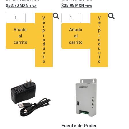
SD /
53.70
MXN
35.98
MXN
Memorias
Micro
V
V
e
e
SD
Servidores
r
r
Añadir
Añadir
P
P
de
r
r
al
al
Aplicación
Unidades
o
o
carrito
carrito
d
d
de Estado
u
u
Sólido
c
c
t
t
(SSD)
o
o
Software
VMS y
Analíticas
EPCOM
Cloud
HIKVISION
Videograbadoras
Móviles,
Dash
Cams y
Body
Cams
Fuente de Poder