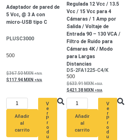
Accesorios
Body
Regulada 12 Vcc / 13.5
Adaptador de pared de
Cams
Vcc / 15 Vcc para 4
5 Vcc, @ 3 A con
(Portátiles)
Cámaras
Cámaras / 1 Amp por
micro-USB tipo C
Móviles
Dash
Salida / Voltaje de
Cams
Entrada 90 – 130 VCA /
PLUSC3000
Videoporteros
Filtro de Ruido para
e
Cámaras 4K / Modo
Interfonos
500
para Largas
Accesorios
Intercomunicadores
Videoporteros
Distancias
Analógicos
Videoporteros
DS-2FA1225-C4/K
367.50
MXN
IP
500
117.94
MXN
633.91
MXN
421.38
MXN
V
V
e
e
r
r
Añadir
Añadir
P
P
r
r
al
al
o
o
carrito
carrito
d
d
u
u