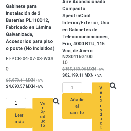
Aire Acondicionado
SD /
Gabinete para
Compacto
Memorias
instalación de 2
SpectraCool
Micro
Baterías PL110D12,
Interior/Exterior, Uso
SD
Servidores
Fabricado en Lámina
en Gabinetes de
de
Galvanizada,
Telecomunicaciones,
Aplicación
Unidades
Accesorios para piso
Frío, 4000 BTU, 115
de Estado
o poste (No incluidos)
Vca, de Acero
Sólido
N280416G100
EI-PCB-04-07-03-W3S
(SSD)
10
Software
0
155,163.06
MXN
VMS y
82,199.11
MXN
Analíticas
5,873.11
MXN
EPCOM
4,693.57
MXN
V
Cloud
HIKVISION
e
r
Videograbadoras
Añadir
P
Móviles,
Ve
r
al
r
Dash
o
Pr
carrito
d
Cams y
Leer
od
u
Body
uc
más
c
to
Cams
t