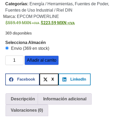
Categorías:
Energía / Herramientas
,
Fuentes de Poder
,
o
Fuentes de Uso Industrial / Riel DIN
Refacciones
Probadores
Marca:
EPCOM POWERLINE
de
559.49
MXN
223.59
MXN
Video
Transceptores
de Video
369 disponibles
Cables y
Selecciona Almacén
Conectores
Envio (369 en stock)
Adaptador
a
Añadir al carrito
RCA
Audio
y
Video
Cable
Facebook
X
LinkedIn
Coaxial y
Conectores
Cables
Armados -
Descripción
Información adicional
Coaxial
Categoría
5e
Fibra
Valoraciones (0)
Óptica
Para
Alimentación