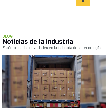
o
Accesorios
Body
Cams
(Portátiles)
Cámaras
Móviles
Dash
Cams
Videoporteros
e
BLOG
Noticias de la industria
Interfonos
Accesorios
Intercomunicadores
Videoporteros
Entérate de las novedades en la industria de la tecnología.
Analógicos
Videoporteros
IP