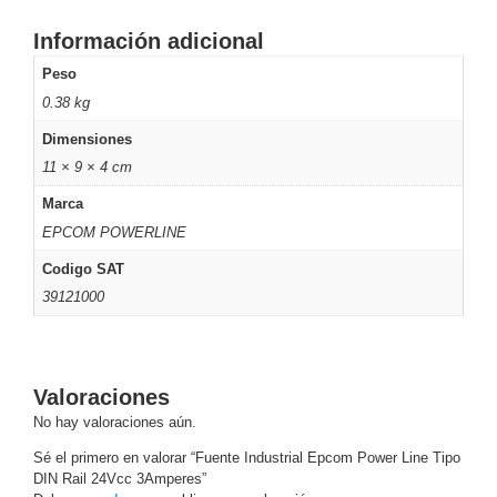
-
Pinhole
PTZ
Videograbadoras
Información adicional
Analógicas
Peso
- TurboHD
0.38 kg
TVI / AHD
Dimensiones
/ CVI
Drones,
11 × 9 × 4 cm
Robots e
Marca
Industrial
EPCOM POWERLINE
Cámaras
Industriales
Codigo SAT
Energía
39121000
Adaptadores
de
Pared
Baterías
Fuentes
de
Valoraciones
Alimentación
Fuentes
No hay valoraciones aún.
de
Sé el primero en valorar “Fuente Industrial Epcom Power Line Tipo
Alimentación
DIN Rail 24Vcc 3Amperes”
con