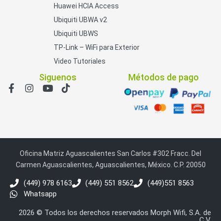
Huawei HCIA Access
Ubiquiti UBWA v2
Ubiquiti UBWS
TP-Link – WiFi para Exterior
Video Tutoriales
Siguenos
Métodos de pago
Oficina Matriz Aguascalientes San Carlos #302 Fracc. Del
Carmen Aguascalientes, Aguascalientes, México. C.P. 20050
(449) 978 6163
(449) 551 8562
(449)551 8563
Whatsapp
2026 © Todos los derechos reservados Morph Wifi, S.A. de
C.V.