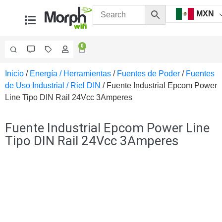
MXN
0
Inicio
/
Energía / Herramientas
/
Fuentes de Poder
/
Fuentes
Videovigilancia
de Uso Industrial / Riel DIN
/ Fuente Industrial Epcom Power
Accesorios
Line Tipo DIN Rail 24Vcc 3Amperes
Generales
Accesorios
Ethernet y
Fuente Industrial Epcom Power Line
Fibra
Accesorios
Tipo DIN Rail 24Vcc 3Amperes
para
Computadora
y
Smartphones
Cajas
de
Interconexión
Controladores
PTZ
Gabinetes