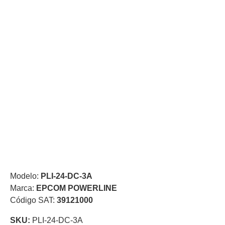
de Acero
para DVR
y
NVR
Gabinetes
para
Cámaras
Iluminadores
IR y de
Luz
y
Blanca
Kits
al
Extensores,
Convertidores
,
Divisores,
HDMI,
Modelo:
PLI-24-DC-3A
VGA,
Marca:
EPCOM POWERLINE
DVI
Lentes
Micrófonos
Montajes
Código SAT:
39121000
y Brackets
para
SKU:
PLI-24-DC-3A
Cámaras
Partes