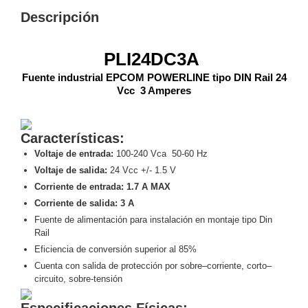
Descripción
y
Electricidad
RG59
Tipo
PLI24DC3A
CaP
Telefónico
VGA
Fuente industrial EPCOM POWERLINE tipo DIN Rail 24
/ DVI /
Vcc 3 Amperes
HDMI
Cámaras
IP y NVRs
Características:
Ambientes
Voltaje de entrada:
100-240 Vca 50-60 Hz
Salinos
Voltaje de salida:
24 Vcc +/- 1.5 V
(Anticorrosión)
Antiexplosión
Bala
Codificadores
Corriente de entrada: 1.7 A MAX
y
Corriente de salida: 3 A
Decodificadores
Fuente de alimentación para instalación en montaje tipo Din
de
Rail
Video
Cubo
Domo
Eficiencia de conversión superior al 85%
/ Eyeball /
Cuenta con salida de protección por sobre
–
corriente, corto
–
Turret
Fisheye
circuito, sobre-tensión
y
Especificaciones Físicas:
Hemisféricas
Lente