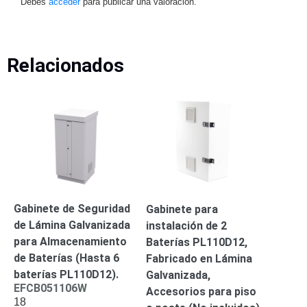
Debes
acceder
para publicar una valoración.
Respaldo
Inyectores
PoE
PDU
Plantas
de
Relacionados
Energía
PoE
de Largo
Alcance
UPS
- No Break
Kits-
Sistemas
Completos
IP
Megapixel
TurboHD
de 4
Gabinete de Seguridad
Gabinete para
Canales
TurboHD
de Lámina Galvanizada
instalación de 2
de 8
para Almacenamiento
Baterías PL110D12,
Canales
de Baterías (Hasta 6
Fabricado en Lámina
Monitores
baterías PL110D12).
Galvanizada,
Pantallas
EFCB051106W
Accesorios para piso
y
18