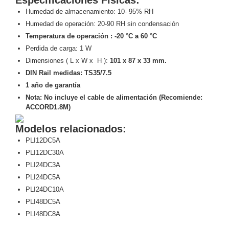
Humedad de almacenamiento: 10- 95% RH
Motorizado
NVRs
Humedad de operación: 20-90 RH sin condensación
Network
Temperatura de operación : -20 °C a 60 °C
Video
Perdida de carga: 1 W
Recorders
Profesionales
Dimensiones ( L x W x H ):
101 x 87 x 33 mm.
-
DIN Rail medidas: TS35/7.5
Caja
PTZ
Térmicas
WiFi
1 año de garantía
/ 4G /
Nota: No incluye el cable de alimentación (Recomiende:
Inalámbricas
ACCORD1.8M)
Cámaras
y DVRs
Modelos relacionados:
HD
TurboHD
PLI12DC5A
/ AHD /
PLI12DC30A
HD-TVI
PLI24DC3A
Ambientes
PLI24DC5A
Salinos
Antiexplosión
Bala
Domo
PLI24DC10A
/ Eyeball /
PLI48DC5A
Turret
Especiales
Lente
PLI48DC8A
Motorizado
Ocultas