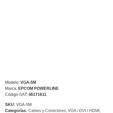
de Acero
para DVR
y
NVR
Gabinetes
para
Cámaras
Iluminadores
IR y de
Luz
y
Blanca
Kits
al
Extensores,
Convertidores
,
Divisores,
Modelo:
VGA-5M
HDMI,
Marca:
EPCOM POWERLINE
VGA,
Código SAT:
46171611
DVI
Lentes
Micrófonos
Montajes
y Brackets
SKU:
VGA-5M
para
Categorías:
Cables y Conectores
,
VGA / DVI / HDMI
,
Cámaras
Partes