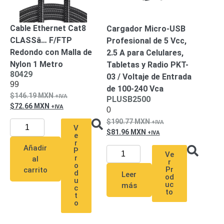
-
Pinhole
PTZ
Videograbadoras
Cable Ethernet Cat8
Analógicas
Cargador Micro-USB
CLASSâ… F/FTP
- TurboHD
Profesional de 5 Vcc,
Redondo con Malla de
TVI / AHD
2.5 A para Celulares,
Nylon 1 Metro
/ CVI
Tabletas y Radio PKT-
80429
Drones,
03 / Voltaje de Entrada
99
Robots e
de 100-240 Vca
Industrial
146.19
MXN
PLUSB2500
Cámaras
72.66
MXN
0
Industriales
190.77
MXN
V
Energía
81.96
MXN
e
Adaptadores
r
Añadir
P
de
Ve
r
al
r
Pared
Baterías
Fuentes
o
Pr
carrito
d
Leer
de
od
u
uc
más
c
Alimentación
Fuentes
to
t
de
o
Alimentación
con