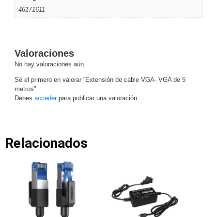
46171611
Motorizado
NVRs
Network
Video
Recorders
Profesionales
Valoraciones
-
No hay valoraciones aún.
Caja
PTZ
Térmicas
WiFi
Sé el primero en valorar “Extensión de cable VGA- VGA de 5
/ 4G /
metros”
Inalámbricas
Debes
acceder
para publicar una valoración.
Cámaras
y DVRs
HD
TurboHD
Relacionados
/ AHD /
HD-TVI
Ambientes
Salinos
Antiexplosión
Bala
Domo
/ Eyeball /
Turret
Especiales
Lente
Motorizado
Ocultas