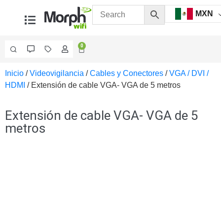
MXN
0
Inicio
/
Videovigilancia
/
Cables y Conectores
/
VGA / DVI /
Videovigilancia
HDMI
/ Extensión de cable VGA- VGA de 5 metros
Accesorios
Generales
Accesorios
Extensión de cable VGA- VGA de 5
Ethernet y
metros
Fibra
Accesorios
para
Computadora
y
Smartphones
Cajas
de
Interconexión
Controladores
PTZ
Gabinetes