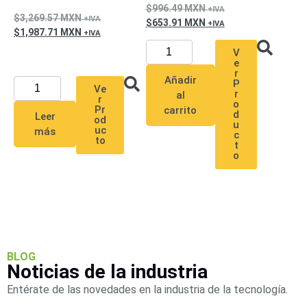
Mobiliario
996.49
MXN
3,269.57
MXN
Accesorios
Mobiliario
653.91
MXN
1,987.71
MXN
de
Apoyo
Pantallas
V
e
/
r
Añadir
P
Monitores
Videowall
Ve
r
al
r
Seguridad
o
Pr
carrito
d
Protección
Leer
od
u
Contra
uc
más
c
to
Descargas
t
o
Corriente
Alterna
Corriente
Directa
Servidores
/
Almacenamiento
Accesorios
Discos
BLOG
Duros
Noticias de la industria
Mecánicos
Entérate de las novedades en la industria de la tecnología.
(HDD)
Memorias