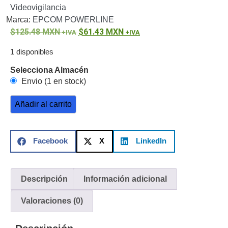
Videovigilancia
o
Marca:
EPCOM POWERLINE
Refacciones
Probadores
125.48
MXN
61.43
MXN
de
Video
Transceptores
1 disponibles
de Video
Selecciona Almacén
Cables y
Envio (1 en stock)
Conectores
Adaptador
Añadir al carrito
a
RCA
Audio
y
Facebook
X
LinkedIn
Video
Cable
Coaxial y
Conectores
Cables
Descripción
Información adicional
Armados -
Coaxial
Categoría
Valoraciones (0)
5e
Fibra
Óptica
Para
Alimentación