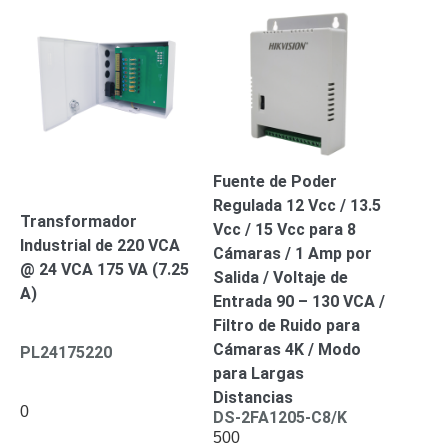
Respaldo
Inyectores
PoE
PDU
Plantas
de
Energía
PoE
de Largo
Alcance
UPS
- No Break
Fuente de Poder
Kits-
Regulada 12 Vcc / 13.5
Sistemas
Transformador
Vcc / 15 Vcc para 8
Completos
Industrial de 220 VCA
IP
Cámaras / 1 Amp por
@ 24 VCA 175 VA (7.25
Megapixel
TurboHD
Salida / Voltaje de
A)
de 4
Entrada 90 – 130 VCA /
Canales
TurboHD
Filtro de Ruido para
de 8
Cámaras 4K / Modo
PL24175220
Canales
para Largas
Monitores
Distancias
0
Pantallas
DS-2FA1205-C8/K
y
500