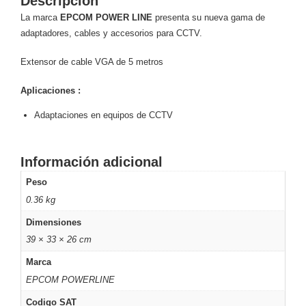
Descripción
y
La marca
EPCOM POWER LINE
presenta su nueva gama de
Electricidad
RG59
adaptadores, cables y accesorios para CCTV.
Tipo
Extensor de cable VGA de 5 metros
CaP
Telefónico
VGA
/ DVI /
Aplicaciones :
HDMI
Cámaras
Adaptaciones en equipos de CCTV
IP y NVRs
Ambientes
Salinos
Información adicional
(Anticorrosión)
Antiexplosión
Bala
Codificadores
Peso
y
0.36 kg
Decodificadores
Dimensiones
de
Video
Cubo
Domo
39 × 33 × 26 cm
/ Eyeball /
Marca
Turret
Fisheye
EPCOM POWERLINE
y
Codigo SAT
Hemisféricas
Lente