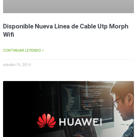
Accesorios
Body
Cams
(Portátiles)
Cámaras
Móviles
Dash
Disponible Nueva Linea de Cable Utp Morph
Cams
Wifi
Videoporteros
e
Interfonos
CONTINUAR LEYENDO »
Accesorios
Intercomunicadores
Videoporteros
Analógicos
Videoporteros
octubre 19, 2019
IP