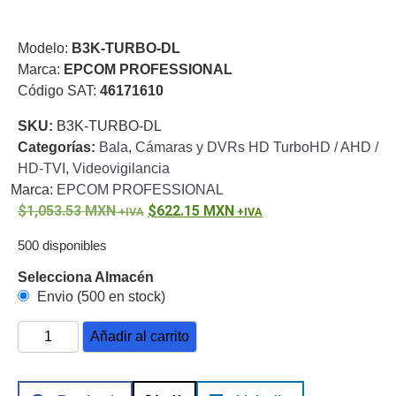
o
Refacciones
Probadores
Modelo:
B3K-TURBO-DL
de
Marca:
EPCOM PROFESSIONAL
Video
Transceptores
Código SAT:
46171610
de Video
Cables y
SKU:
B3K-TURBO-DL
Conectores
Categorías:
Bala
,
Cámaras y DVRs HD TurboHD / AHD /
Adaptador
HD-TVI
,
Videovigilancia
a
Marca:
EPCOM PROFESSIONAL
RCA
Audio
1,053.53
MXN
622.15
MXN
y
500 disponibles
Video
Cable
Coaxial y
Selecciona Almacén
Conectores
Cables
Envio (500 en stock)
Armados -
Coaxial
Categoría
Añadir al carrito
5e
Fibra
Óptica
Para
Alimentación