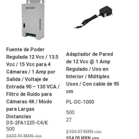
Wave
XMR
CEIBAII /
KAPOK
Videograbadoras
Móviles,
Dash
Cams y
Body
Fuente de Poder
Adaptador de Pared
Cams
Regulada 12 Vcc / 13.5
de 12 Vcc @ 1 Amp
Accesorios
Body
Vcc / 15 Vcc para 4
Regulado / Uso en
Cams
Cámaras / 1 Amp por
Interior / Múltiples
(Portátiles)
Cámaras
Salida / Voltaje de
Usos / Con cable de 95
Móviles
Dash
Entrada 90 – 130 VCA /
cm
Cams
Filtro de Ruido para
Videoporteros
Cámaras 4K / Modo
PL-DC-1000
e
para Largas
Interfonos
500
Distancias
Accesorios
Intercomunicadores
Videoporteros
27
DS-2FA1225-C4/K
Analógicos
Videoporteros
500
104.07
MXN
IP
633.91
MXN
54.05
MXN