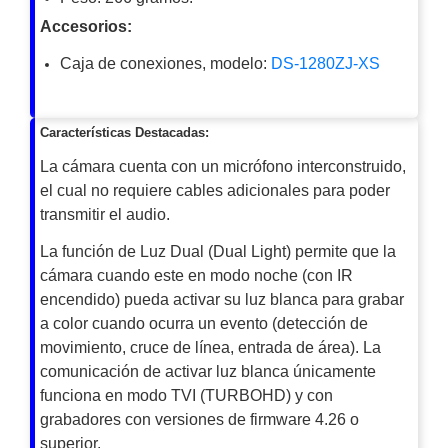
Turret
Especiales
Lente
Accesorios:
Motorizado
Ocultas
-
Caja de conexiones, modelo:
DS-1280ZJ-XS
Pinhole
PTZ
Videograbadoras
Analógicas
- TurboHD
Características Destacadas:
TVI / AHD
La cámara cuenta con un micrófono interconstruido,
/ CVI
el cual no requiere cables adicionales para poder
Drones,
transmitir el audio.
Robots e
Industrial
La función de Luz Dual (Dual Light) permite que la
Cámaras
cámara cuando este en modo noche (con IR
Industriales
encendido) pueda activar su luz blanca para grabar
Energía
a color cuando ocurra un evento (detección de
Adaptadores
movimiento, cruce de línea, entrada de área). La
de
comunicación de activar luz blanca únicamente
Pared
Baterías
Fuentes
funciona en modo TVI (TURBOHD) y con
de
grabadores con versiones de firmware 4.26 o
Alimentación
Fuentes
superior.
de