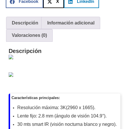
Facebook
X
LinkedIn
y
Electricidad
RG59
Tipo
Descripción
Información adicional
CaP
Telefónico
VGA
/ DVI /
Valoraciones (0)
HDMI
Cámaras
Descripción
IP y NVRs
Ambientes
Salinos
(Anticorrosión)
Antiexplosión
Bala
Codificadores
y
Decodificadores
de
Características principales:
Video
Cubo
Domo
Resolución máxima: 3K(2960 x 1665).
/ Eyeball /
Turret
Fisheye
Lente fijo: 2.8 mm (ángulo de visión 104.9°).
y
30 mts smart IR (visión nocturna blanco y negro).
Hemisféricas
Lente