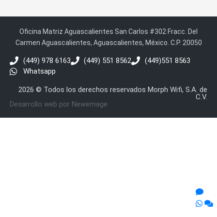
Oficina Matriz Aguascalientes San Carlos #302 Fracc. Del
Carmen Aguascalientes, Aguascalientes, México. C.P. 20050
(449) 978 6163
(449) 551 8562
(449)551 8563
Whatsapp
2026 © Todos los derechos reservados Morph Wifi, S.A. de
C.V.
Desarrollo web por Newemage