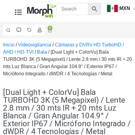
MXN
0
Inicio
/
Videovigilancia
/
Cámaras y DVRs HD TurboHD /
Videovigilancia
AHD / HD-TVI
/
Bala
/ [Dual Light + ColorVu] Bala
Accesorios
TURBOHD 3K (5 Megapixel) / Lente 2.8 mm / 30 mts IR + 20
Generales
mts Luz Blanca / Gran Angular 104.9° / Exterior IP67 /
Accesorios
Micrófono Integrado / dWDR / 4 Tecnologías / Metal
Ethernet y
Fibra
Accesorios
para
[Dual Light + ColorVu] Bala
Computadora
TURBOHD 3K (5 Megapixel) / Lente
y
2.8 mm / 30 mts IR + 20 mts Luz
Smartphones
Cajas
Blanca / Gran Angular 104.9° /
de
Exterior IP67 / Micrófono Integrado /
Interconexión
Controladores
dWDR / 4 Tecnologías / Metal
PTZ
Gabinetes