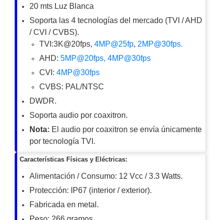
20 mts Luz Blanca
Motorizado
NVRs
Soporta las 4 tecnologías del mercado (TVI / AHD
Network
/ CVI / CVBS).
Video
TVI:3K@20fps,
4MP@25fp
,
2MP@30fps.
Recorders
Ocultas
AHD:
5MP@20fps,
4MP@30fps
-
Pinhole
Profesionales
CVI:
4MP@30fps
-
CVBS: PAL/NTSC
Caja
PTZ
Térmicas
WiFi
DWDR.
/ 4G /
Soporta audio por coaxitron.
Inalámbricas
Cámaras
Nota:
El audio por coaxitron se envía únicamente
y DVRs
por tecnología TVI.
HD
TurboHD
Características Físicas y Eléctricas:
/ AHD /
Alimentación / Consumo: 12 Vcc / 3.3 Watts.
HD-TVI
Ambientes
Protección: IP67 (interior / exterior).
Salinos
Antiexplosión
Bala
Domo
Fabricada en metal.
/ Eyeball /
Peso: 266 gramos.