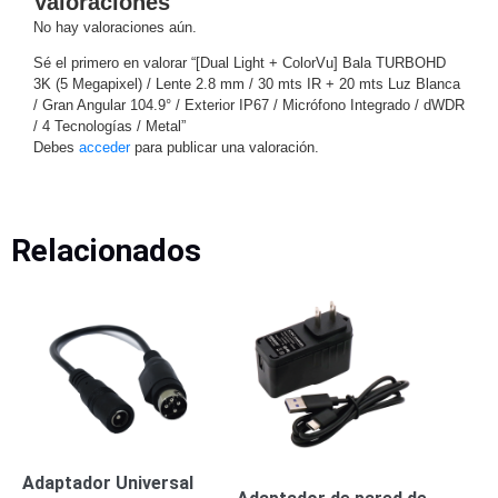
Valoraciones
Pantallas
No hay valoraciones aún.
y
Mobiliario
Sé el primero en valorar “[Dual Light + ColorVu] Bala TURBOHD
Accesorios
Mobiliario
3K (5 Megapixel) / Lente 2.8 mm / 30 mts IR + 20 mts Luz Blanca
/ Gran Angular 104.9° / Exterior IP67 / Micrófono Integrado / dWDR
de
/ 4 Tecnologías / Metal”
Apoyo
Pantallas
Debes
acceder
para publicar una valoración.
/
Monitores
Videowall
Seguridad
Relacionados
Protección
Contra
Descargas
Coaxial
Corriente
Alterna
Corriente
Directa
Redes
Servidores
/
Almacenamiento
Accesorios
Almacenamiento
Adaptador Universal
NAS /