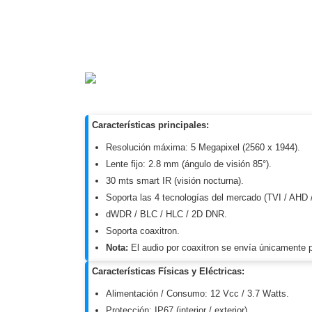
Software VMS y Analíticas
EPCOM Cloud
HIKVISION
Hone
Videograbadoras Móviles, D
Accesorios
Body Cams (Portátil
Videoporteros e Interfonos
Accesorios
Intercomunicadores
Características principales:
Resolución máxima: 5 Megapixel (2560 x 1944).
Lente fijo: 2.8 mm (ángulo de visión 85°).
30 mts smart IR (visión nocturna).
Soporta las 4 tecnologías del mercado (TVI / AHD 
dWDR / BLC / HLC / 2D DNR.
Soporta coaxitron.
Nota:
El audio por coaxitron se envía únicamente p
Características Físicas y Eléctricas:
Alimentación / Consumo: 12 Vcc / 3.7 Watts.
Protección: IP67 (interior / exterior).