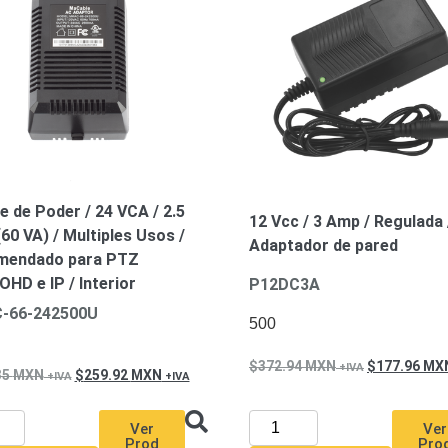
e de Poder / 24 VCA / 2.5
12 Vcc / 3 Amp / Regulada 
60 VA) / Multiples Usos /
Adaptador de pared
mendado para PTZ
HD e IP / Interior
P12DC3A
-66-242500U
500
372.94
MXN
177.96
MX
35
MXN
259.92
MXN
Ver
Ver
Pro
Prod