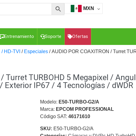
MXN
Entrenamiento
Soporte
Ofertas
 / HD-TVI
/
Especiales
/ AUDIO POR COAXITRON / Turret TURBOH
esorios para Computadora y Smartphones
Cajas de
urret TURBOHD 5 Megapixel / Angulo 
Z
Gabinetes de Acero para DVR y NVR
Gabinetes para
Luz Blanca
Kits Extensores, Convertidores , Divisores, HDMI,
/ Exterior IP67 / 4 Tecnologías / dWDR
tajes y Brackets para Cámaras
Partes o
eo
Transceptores de Video
Modelo:
E50-TURBO-G2/A
Marca:
EPCOM PROFESSIONAL
o
Cable Coaxial y Conectores
Cables Armados -
Código SAT:
46171610
ca
Para Alimentación y Electricidad
RG59 Tipo
I
SKU:
E50-TURBO-G2/A
Categorías:
Cámaras y DVRs HD TurboHD 