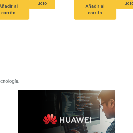
uct
ucto
Añadir al
Añadir al
carrito
carrito
ecnología.