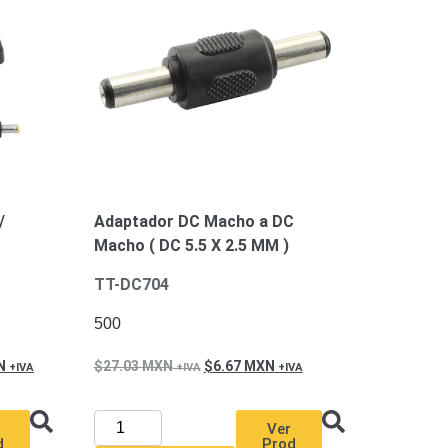
/
Adaptador DC Macho a DC
Macho ( DC 5.5 X 2.5 MM )
TT-DC704
500
N
27.03
MXN
6.67
MXN
Ver
d
Prod