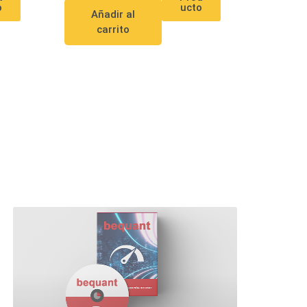
o
ucto
Añadir al
carrito