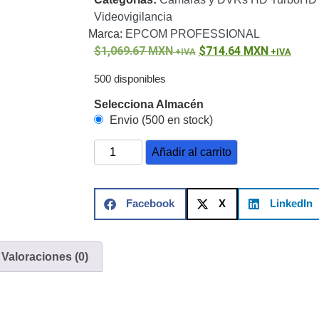
ón)
Antiexplosión
Bala
Codificadores y Decodificadores de
Videovigilancia
ret
Fisheye y Hemisféricas
Lente Motorizado
NVRs Network
Marca:
EPCOM PROFESSIONAL
ole
Profesionales - Caja
PTZ
Térmicas
WiFi / 4G / Inalámbricas
1,069.67
MXN
714.64
MXN
/ AHD / HD-TVI
n
Bala
Domo / Eyeball / Turret
Especiales
Lente
500 disponibles
Z
Videograbadoras Analógicas - TurboHD TVI / AHD / CVI
Selecciona Almacén
Envio (500 en stock)
Fuentes de Alimentación
Fuentes de Alimentación con
Añadir al carrito
lantas de Energía
PoE de Largo Alcance
UPS - No Break
ales
TurboHD de 8 Canales
Facebook
X
LinkedIn
rio
Pantallas / Monitores
Videowall Seguridad
Valoraciones (0)
te Directa
Redes
S / SAN / eSATA
Discos Duros Mecánicos (HDD)
Memorias
ores de Aplicación
Unidades de Estado Sólido (SSD)