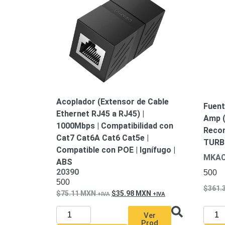
Acoplador (Extensor de Cable
Fuent
Ethernet RJ45 a RJ45) |
Amp (
1000Mbps | Compatibilidad con
Reco
Cat7 Cat6A Cat6 Cat5e |
TURBO
Compatible con POE | Ignífugo |
MKAC
ABS
20390
500
500
361.
75.11
MXN
35.98
MXN
Ver
Prod