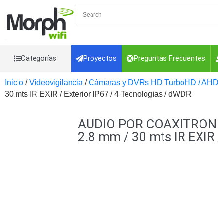
Categorías
Proyectos
Preguntas Frecuentes
Inicio
/
Videovigilancia
/
Cámaras y DVRs HD TurboHD / AHD
Videovigilancia
Videovigilancia
30 mts IR EXIR / Exterior IP67 / 4 Tecnologías / dWDR
Accesorios Generales
Accesorios Ethernet y Fibra
Acc
Control de Acceso
AUDIO POR COAXITRON / T
Interconexión
Controladores PT
Cámaras
Iluminadores IR y de 
2.8 mm / 30 mts IR EXIR 
VGA, DVI
Lentes
Micrófonos
Mon
Energia
Refacciones
Probadores de Vid
Cables y Conectores
Detección de fuego
Adaptador a RCA
Audio y Vide
Coaxial
Categoría 5e
Fibra Ópti
CaP
Telefónico
VGA / DVI / HDM
Alarmas y Hogar
Cámaras IP y NVRs