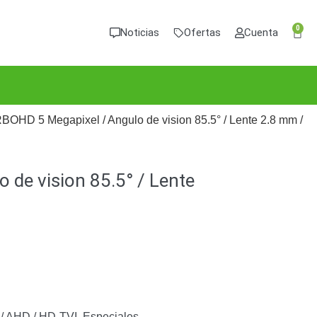
0
Noticias
Ofertas
Cuenta
D 5 Megapixel / Angulo de vision 85.5° / Lente 2.8 mm /
de vision 85.5° / Lente
/ AHD / HD-TVI
,
Especiales
,