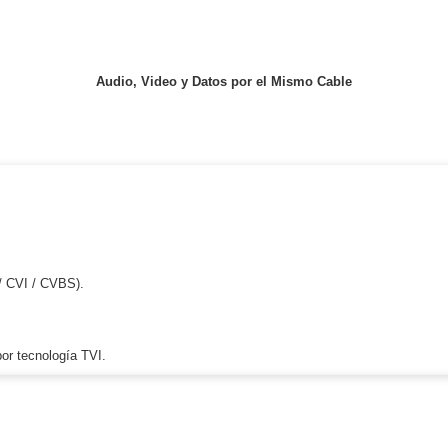
ywell
Wisenet Wave
XMR CEIBAII / KAPOK
ash Cams y Body Cams
es)
Cámaras Móviles
Dash Cams
Audio, Video y Datos por el Mismo Cable
Videoporteros Analógicos
Videoporteros IP
/ CVI / CVBS).
or tecnología TVI.