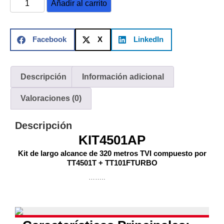
Añadir al carrito
y
Electricidad
RG59
Tipo
Facebook
X
LinkedIn
CaP
Telefónico
VGA
/ DVI /
HDMI
Descripción
Información adicional
Cámaras
IP y NVRs
Valoraciones (0)
Ambientes
Salinos
Descripción
(Anticorrosión)
Antiexplosión
Bala
Codificadores
KIT4501AP
y
Decodificadores
Kit de largo alcance de 320 metros TVI compuesto por
TT4501T + TT101FTURBO
de
Video
Cubo
Domo
……..
/ Eyeball /
Turret
Fisheye
y
Hemisféricas
Lente