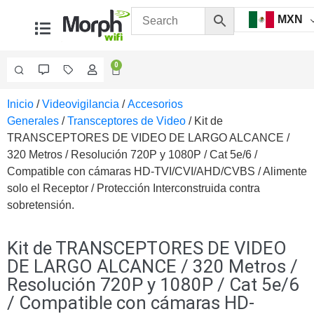
MXN
0
Inicio
/
Videovigilancia
/
Accesorios
Videovigilancia
Generales
/
Transceptores de Video
/ Kit de
Accesorios
TRANSCEPTORES DE VIDEO DE LARGO ALCANCE /
Generales
320 Metros / Resolución 720P y 1080P / Cat 5e/6 /
Accesorios
Compatible con cámaras HD-TVI/CVI/AHD/CVBS / Alimente
Ethernet y
solo el Receptor / Protección Interconstruida contra
Fibra
Accesorios
sobretensión.
para
Computadora
y
Kit de TRANSCEPTORES DE VIDEO
Smartphones
Cajas
DE LARGO ALCANCE / 320 Metros /
de
Resolución 720P y 1080P / Cat 5e/6
Interconexión
Controladores
/ Compatible con cámaras HD-
PTZ
Gabinetes