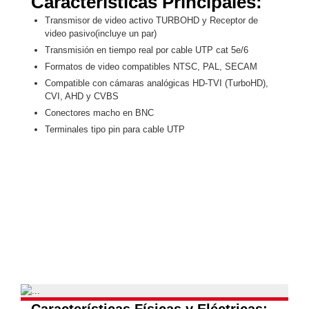
Características Principales:
Motorizado
NVRs
Transmisor de video activo TURBOHD y Receptor de
Network
video pasivo(incluye un par)
Video
Transmisión en tiempo real por cable UTP cat 5e/6
Recorders
Ocultas
Formatos de video compatibles NTSC, PAL, SECAM
-
Compatible con cámaras analógicas HD-TVI (TurboHD),
CVI, AHD y CVBS
Pinhole
Profesionales
Conectores macho en BNC
-
Terminales tipo pin para cable UTP
Caja
PTZ
Térmicas
WiFi
/ 4G /
Inalámbricas
Cámaras
y DVRs
HD
TurboHD
/ AHD /
HD-TVI
Ambientes
Salinos
Antiexplosión
Bala
Domo
/ Eyeball /
Características Físicas y Eléctricas: