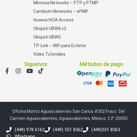
Mimosa Networks – PTP y PTMP
Cambium Networks – ePMP
Huawei HCIA Access
Ubiquiti UBWA v2
Ubiquiti UBWS
TP-Link – WiFi para Exterior
Video Tutoriales
Siguenos
Métodos de pago
Oficina Matriz Aguascalientes San Carlos #302 Fracc. Del
Carmen Aguascalientes, Aguascalientes, México. C.P. 20050
(449) 978 6163
(449) 551 8562
(449)551 8563
Whatsapp