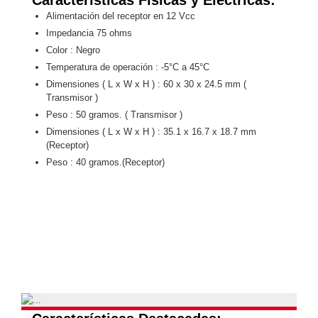
Turret
Especiales
Lente
Alimentación del receptor en 12 Vcc
Motorizado
Ocultas
Impedancia 75 ohms
-
Color : Negro
Pinhole
PTZ
Videograbadoras
Temperatura de operación : -5°C a 45°C
Analógicas
Dimensiones ( L x W x H ) : 60 x 30 x 24.5 mm (
- TurboHD
Transmisor )
TVI / AHD
Peso : 50 gramos. ( Transmisor )
/ CVI
Dimensiones ( L x W x H ) : 35.1 x 16.7 x 18.7 mm
Drones,
(Receptor)
Robots e
Peso : 40 gramos.(Receptor)
Industrial
Cámaras
Industriales
Energía
Adaptadores
de
Pared
Baterías
Fuentes
de
Alimentación
Fuentes
de