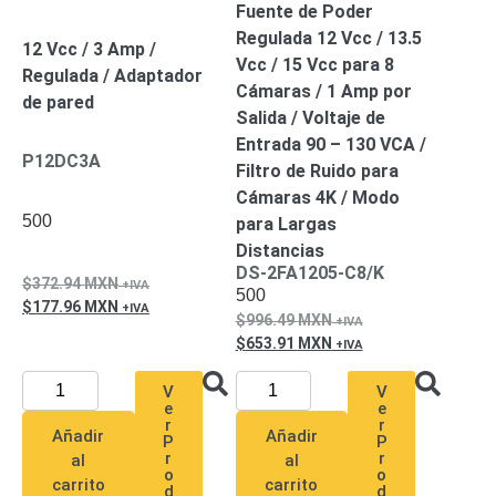
Fuente de Poder
Regulada 12 Vcc / 13.5
12 Vcc / 3 Amp /
Vcc / 15 Vcc para 8
Regulada / Adaptador
Cámaras / 1 Amp por
de pared
Salida / Voltaje de
Entrada 90 – 130 VCA /
P12DC3A
Filtro de Ruido para
Cámaras 4K / Modo
500
para Largas
Distancias
DS-2FA1205-C8/K
372.94
MXN
500
177.96
MXN
996.49
MXN
653.91
MXN
V
V
e
e
r
r
Añadir
Añadir
P
P
r
r
al
al
o
o
carrito
carrito
d
d