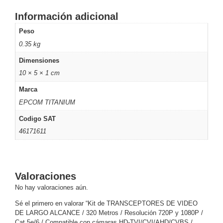
Pantallas
Información adicional
y
Mobiliario
Peso
Accesorios
Mobiliario
0.35 kg
de
Dimensiones
Apoyo
Pantallas
/
10 × 5 × 1 cm
Monitores
Videowall
Marca
Seguridad
EPCOM TITANIUM
Protección
Contra
Codigo SAT
Descargas
46171611
Coaxial
Corriente
Alterna
Corriente
Directa
Redes
Servidores
Valoraciones
/
No hay valoraciones aún.
Almacenamiento
Sé el primero en valorar “Kit de TRANSCEPTORES DE VIDEO
Accesorios
Almacenamiento
DE LARGO ALCANCE / 320 Metros / Resolución 720P y 1080P /
NAS /
Cat 5e/6 / Compatible con cámaras HD-TVI/CVI/AHD/CVBS /