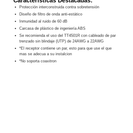
Características Destacadas:
Alimentación
Protección interconstruida contra sobretensión
con
Diseño de filtro de onda anti-estático
Respaldo
Inyectores
Inmunidad al ruido de 60 dB
PoE
PDU
Plantas
Carcasa de plástico de ingeniería ABS
de
Se recomienda el uso del TT4501R con cableado de par
trenzado sin blindaje (UTP) de 24AWG a 22AWG
Energía
PoE
*El receptor contiene un par, esto para que use el que
de Largo
mas se adecua a su instalcion
Alcance
UPS
*No soporta coaxitron
- No Break
Kits-
Sistemas
Completos
IP
Megapixel
TurboHD
de 4
Canales
TurboHD
de 8
Canales
Monitores