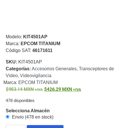
o
Refacciones
Probadores
de
Video
Transceptores
de Video
Modelo:
KIT4501AP
Cables y
Marca:
EPCOM TITANIUM
Conectores
Código SAT:
46171611
Adaptador
a
SKU:
KIT4501AP
RCA
Audio
Categorías:
Accesorios Generales
,
Transceptores de
y
Video
,
Videovigilancia
Video
Cable
Marca:
EPCOM TITANIUM
Coaxial y
953.14
MXN
426.29
MXN
Conectores
Cables
Armados -
478 disponibles
Coaxial
Categoría
Selecciona Almacén
5e
Fibra
Envio (478 en stock)
Óptica
Para
Alimentación