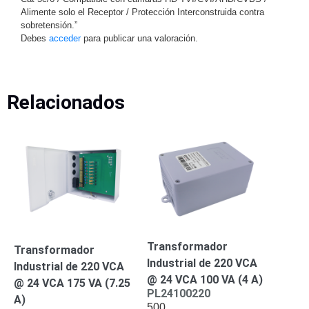
SAN /
Alimente solo el Receptor / Protección Interconstruida contra
eSATA
Discos
sobretensión.”
Debes
acceder
para publicar una valoración.
Duros
Mecánicos
(HDD)
Memorias
SD /
Relacionados
Memorias
Micro
SD
Servidores
de
Aplicación
Unidades
de Estado
Sólido
(SSD)
Software
Transformador
Transformador
VMS y
Industrial de 220 VCA
Analíticas
Industrial de 220 VCA
@ 24 VCA 100 VA (4 A)
EPCOM
@ 24 VCA 175 VA (7.25
PL24100220
Cloud
HIKVISION
Honeywell
Wisenet
A)
500