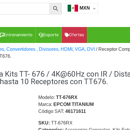
MXN
Entrenamiento
Soporte
Ofertas
es, Convertidores , Divisores, HDMI, VGA, DVI
/ Receptor Compa
TT676.
esorios para Computadora y Smartphones
Cajas de
 Kits TT- 676 / 4K@60Hz con IR / Dist
Z
Gabinetes de Acero para DVR y NVR
Gabinetes para
Luz Blanca
Kits Extensores, Convertidores , Divisores, HDMI,
hasta 10 Receptores con TT676.
tajes y Brackets para Cámaras
Partes o
eo
Transceptores de Video
Modelo:
TT-676RX
Marca:
EPCOM TITANIUM
o
Cable Coaxial y Conectores
Cables Armados -
Código SAT:
46171611
ca
Para Alimentación y Electricidad
RG59 Tipo
I
SKU:
TT-676RX
Categorías:
Accesorios Generales
,
Kits Ext