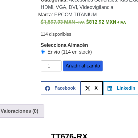
ón)
Antiexplosión
Bala
Codificadores y Decodificadores de
HDMI, VGA, DVI
,
Videovigilancia
ret
Fisheye y Hemisféricas
Lente Motorizado
NVRs Network
Marca:
EPCOM TITANIUM
ole
Profesionales - Caja
PTZ
Térmicas
WiFi / 4G / Inalámbricas
1,597.93
MXN
812.92
MXN
/ AHD / HD-TVI
n
Bala
Domo / Eyeball / Turret
Especiales
Lente
114 disponibles
Z
Videograbadoras Analógicas - TurboHD TVI / AHD / CVI
Selecciona Almacén
Envio (114 en stock)
Fuentes de Alimentación
Fuentes de Alimentación con
Añadir al carrito
lantas de Energía
PoE de Largo Alcance
UPS - No Break
ales
TurboHD de 8 Canales
Facebook
X
LinkedIn
rio
Pantallas / Monitores
Videowall Seguridad
Valoraciones (0)
te Directa
Redes
S / SAN / eSATA
Discos Duros Mecánicos (HDD)
Memorias
ores de Aplicación
Unidades de Estado Sólido (SSD)
TT676-RX