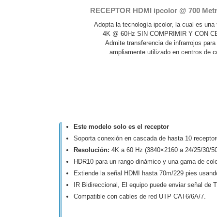
Software VMS y Analíticas
RECEPTOR HDMI ipcolor @ 700 Metr
EPCOM Cloud
HIKVISION
Hone
Adopta la tecnología ipcolor, la cual es una 
Videograbadoras Móviles, D
4K @ 60Hz SIN COMPRIMIR Y CON CERO L
Accesorios
Body Cams (Portátil
Admite transferencia de infrarrojos para
Videoporteros e Interfonos
ampliamente utilizado en centros de c
Accesorios
Intercomunicadores
Este modelo solo es el receptor
Soporta conexión en cascada de hasta 10 receptor
Resolución:
4K a 60 Hz (3840×2160 a 24/25/30/50
HDR10 para un rango dinámico y una gama de col
Extiende la señal HDMI hasta 70m/229 pies usando
IR Bidireccional, El equipo puede enviar señal de
Compatible con cables de red UTP CAT6/6A/7.