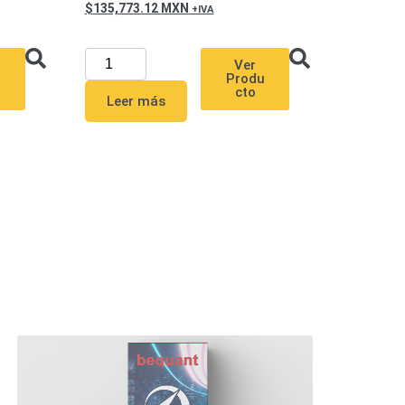
135,773.12
MXN
Ver
u
Produ
cto
Leer más