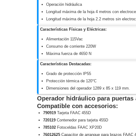
Software VMS y Analíticas
Operación hidráulica
EPCOM Cloud
HIKVISION
Longitud máxima de la hoja 4 metros con electroc
Videograbadoras Móviles, D
Longitud máxima de la hoja 2.2 metros sin electroc
Accesorios
Body Cams (Portátil
Características Físicas y Eléctricas:
Videoporteros e Interfonos
Accesorios
Intercomunicadores
Alimentación 115Vac
Consumo de corriente 220W
Máxima fuerza de 4650 N
Características Destacadas:
Grado de protección IP55
Protección térmica de 120°C
Dimensiones del operador 1289 x 85 x 119 mm.
Operador hidráulico para puerta
Compatible con accesorios:
790919
Tarjeta FAAC 455D
720119
Contenedor para tarjeta 455D
785102
Fotoceldas FAAC XP20D
76012625
Capacitor de arranque para brazos FAAC 