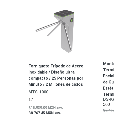
Monta
Torniquete Trípode de Acero
Termi
Inoxidable / Diseño ultra
Facia
compacto / 25 Personas por
de Cu
Minuto / 2 Millones de ciclos
Estét
MTS-1000
Termi
DS-K
17
500
15,939.09
MXN
2,46
8,767.45
MXN