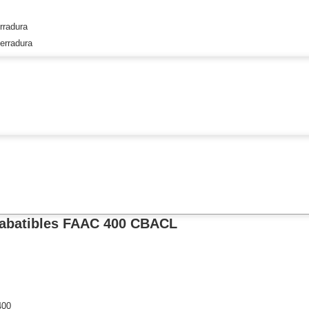
erradura
ash Cams y Body Cams
erradura
es)
Cámaras Móviles
Dash Cams
Videoporteros Analógicos
Videoporteros IP
s abatibles FAAC 400 CBACL
400