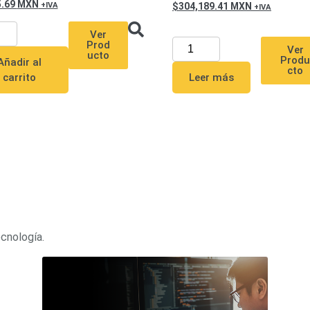
5.69
MXN
304,189.41
MXN
Ver
Prod
Ver
ucto
Prod
Añadir al
cto
Leer más
carrito
ecnología.