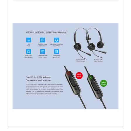
Mobiliario
Accesorios
Mobiliario
de
Apoyo
Pantallas
/
Monitores
Videowall
Seguridad
Protección
Contra
Descargas
Corriente
Alterna
Corriente
Directa
Servidores
/
Almacenamiento
Accesorios
Discos
Duros
Mecánicos
(HDD)
Memorias