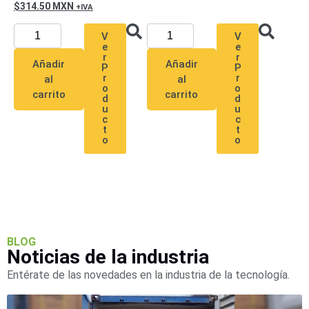
314.50
MXN
V
V
e
e
r
r
Añadir
Añadir
P
P
r
r
al
al
o
o
carrito
carrito
d
d
u
u
c
c
t
t
o
o
BLOG
Noticias de la industria
Entérate de las novedades en la industria de la tecnología.