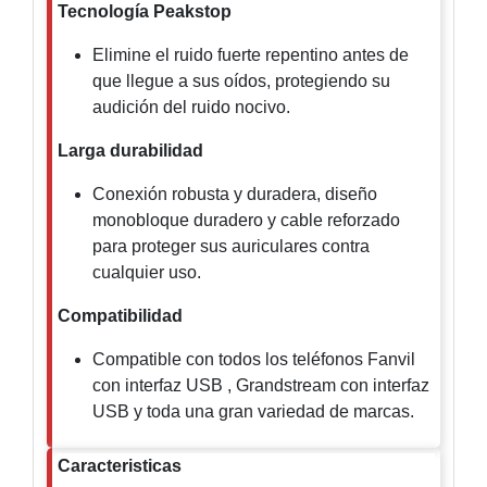
-
Tecnología Peakstop
Pinhole
PTZ
Videograbadoras
Elimine el ruido fuerte repentino antes de
Analógicas
que llegue a sus oídos, protegiendo su
- TurboHD
audición del ruido nocivo.
TVI / AHD
/ CVI
Larga durabilidad
Drones,
Robots e
Conexión robusta y duradera, diseño
Industrial
monobloque duradero y cable reforzado
Cámaras
para proteger sus auriculares contra
Industriales
cualquier uso.
Energía
Adaptadores
Compatibilidad
de
Pared
Baterías
Fuentes
Compatible con todos los teléfonos Fanvil
de
con interfaz USB , Grandstream con interfaz
Alimentación
Fuentes
USB y toda una gran variedad de marcas.
de
Alimentación
Caracteristicas
con