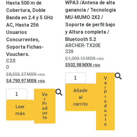
WPA3 /Antena de alta
Hasta 500 m de
ganancia / Tecnología
Cobertura, Doble
MU-MUMO 2X2 /
Banda en 2.4 y 5 GHz
Soporte de perfil bajo
AC, Hasta 256
y Altura completa /
Usuarios
Bluetooth 5.2
Concurrentes,
ARCHER-TX20E
Soporta Fichas-
339
Vouchers.
1,009.13
MXN
C2S
502.98
MXN
0
8,555.27
MXN
V
4,790.97
MXN
e
r
Añadir
P
Ve
r
al
r
o
Pr
carrito
d
Leer
od
u
uc
más
c
to
t
o