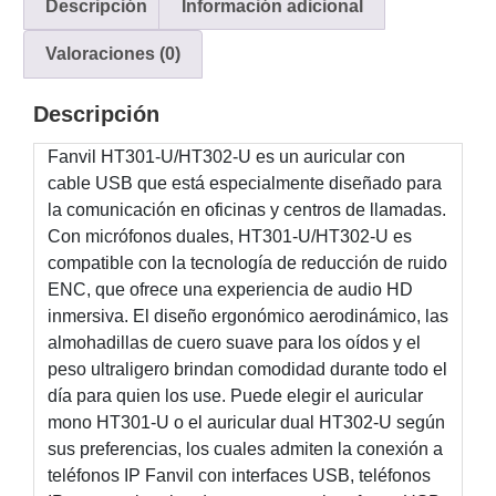
Descripción
Información adicional
y
Electricidad
RG59
Valoraciones (0)
Tipo
CaP
Telefónico
VGA
Descripción
/ DVI /
Fanvil HT301-U/HT302-U es un auricular con
HDMI
cable USB que está especialmente diseñado para
Cámaras
IP y NVRs
la comunicación en oficinas y centros de llamadas.
Ambientes
Con micrófonos duales, HT301-U/HT302-U es
Salinos
compatible con la tecnología de reducción de ruido
(Anticorrosión)
Antiexplosión
Bala
Codificadores
ENC, que ofrece una experiencia de audio HD
y
inmersiva. El diseño ergonómico aerodinámico, las
Decodificadores
almohadillas de cuero suave para los oídos y el
de
peso ultraligero brindan comodidad durante todo el
Video
Cubo
Domo
día para quien los use. Puede elegir el auricular
/ Eyeball /
mono HT301-U o el auricular dual HT302-U según
Turret
Fisheye
sus preferencias, los cuales admiten la conexión a
y
teléfonos IP Fanvil con interfaces USB, teléfonos
Hemisféricas
Lente