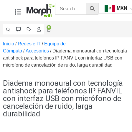
MXN
0
Inicio
/
Redes e IT
/
Equipo de
Videovigilancia
Cómputo
/
Accesorios
/ Diadema monoaural con tecnología
Accesorios
antishock para teléfonos IP FANVIL con interfaz USB con
Generales
micrófono de cancelación de ruido, larga durabilidad
Accesorios
Ethernet y
Fibra
Accesorios
Diadema monoaural con tecnología
para
antishock para teléfonos IP FANVIL
Computadora
con interfaz USB con micrófono de
y
cancelación de ruido, larga
Smartphones
Cajas
durabilidad
de
Interconexión
Controladores
PTZ
Gabinetes