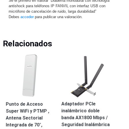
Sé el primero en valorar “Diadema monoaural con tecnología
Accesorios
Body
antishock para teléfonos IP FANVIL con interfaz USB con
Cams
micrófono de cancelación de ruido, larga durabilidad”
(Portátiles)
Cámaras
Debes
acceder
para publicar una valoración.
Móviles
Dash
Cams
Videoporteros
Relacionados
e
Interfonos
Accesorios
Intercomunicadores
Videoporteros
Analógicos
Videoporteros
IP
Adaptador PCIe
Punto de Acceso
inalámbrico doble
Super WiFi y PTMP ,
banda AX1800 Mbps /
Antena Sectorial
Seguridad Inalámbrica
Integrada de 70°,