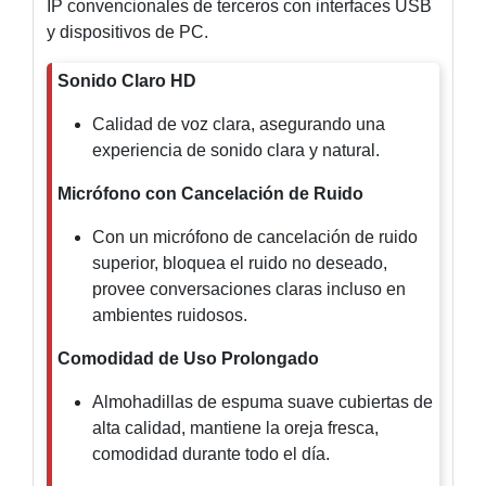
IP convencionales de terceros con interfaces USB
Motorizado
NVRs
y dispositivos de PC.
Network
Video
Sonido Claro HD
Recorders
Profesionales
Calidad de voz clara, asegurando una
-
experiencia de sonido clara y natural.
Caja
PTZ
Térmicas
WiFi
/ 4G /
Micrófono con Cancelación de Ruido
Inalámbricas
Cámaras
Con un micrófono de cancelación de ruido
y DVRs
superior, bloquea el ruido no deseado,
HD
provee conversaciones claras incluso en
TurboHD
ambientes ruidosos.
/ AHD /
HD-TVI
Comodidad de Uso Prolongado
Ambientes
Salinos
Antiexplosión
Bala
Domo
Almohadillas de espuma suave cubiertas de
/ Eyeball /
alta calidad, mantiene la oreja fresca,
Turret
Especiales
Lente
comodidad durante todo el día.
Motorizado
Ocultas