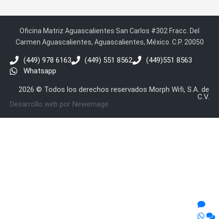
Oficina Matriz Aguascalientes San Carlos #302 Fracc. Del
Carmen Aguascalientes, Aguascalientes, México. C.P. 20050
(449) 978 6163
(449) 551 8562
(449)551 8563
Whatsapp
2026 © Todos los derechos reservados Morph Wifi, S.A. de
C.V.
Desarrollo web por Newemage