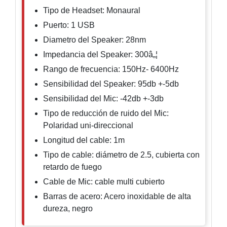
Tipo de Headset: Monaural
Respaldo
Inyectores
PoE
PDU
Plantas
Puerto: 1 USB
de
Diametro del Speaker: 28nm
Energía
PoE
Impedancia del Speaker: 300â„¦
de Largo
Rango de frecuencia: 150Hz- 6400Hz
Alcance
UPS
Sensibilidad del Speaker: 95db +-5db
- No Break
Kits-
Sensibilidad del Mic: -42db +-3db
Sistemas
Tipo de reducción de ruido del Mic:
Completos
Polaridad uni-direccional
IP
Megapixel
TurboHD
Longitud del cable: 1m
de 4
Tipo de cable: diámetro de 2.5, cubierta con
Canales
TurboHD
retardo de fuego
de 8
Cable de Mic: cable multi cubierto
Canales
Barras de acero: Acero inoxidable de alta
Monitores
dureza, negro
Pantallas
y