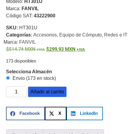
Modelo:
HT301U
o
Marca:
FANVIL
Refacciones
Probadores
Código SAT:
43222900
de
SKU:
HT301U
Video
Transceptores
Categorías:
Accesorios
,
Equipo de Cómputo
,
Redes e IT
de Video
Marca:
FANVIL
Cables y
Conectores
514.74
MXN
299.93
MXN
Adaptador
173 disponibles
a
RCA
Audio
Selecciona Almacén
y
Envio (173 en stock)
Video
Cable
Coaxial y
Añadir al carrito
Conectores
Cables
Armados -
Coaxial
Categoría
Facebook
X
LinkedIn
5e
Fibra
Óptica
Para
Alimentación