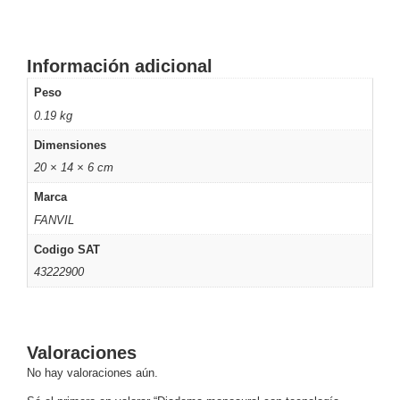
SD /
Memorias
Micro
Información adicional
SD
Servidores
Peso
de
0.19 kg
Aplicación
Unidades
de Estado
Dimensiones
Sólido
20 × 14 × 6 cm
(SSD)
Marca
Software
VMS y
FANVIL
Analíticas
Codigo SAT
EPCOM
43222900
Cloud
HIKVISION
Videograbadoras
Móviles,
Dash
Valoraciones
Cams y
Body
No hay valoraciones aún.
Cams